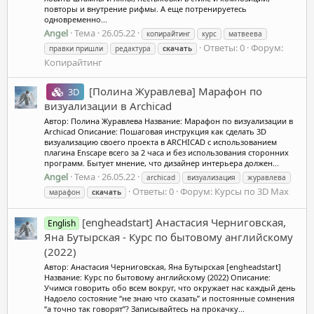
повторы и внутрение рифмы. А еще потренируетесь
одновременно...
Angel
Тема
26.05.22
копирайтинг
курс
матвеева
Ответы: 0
Форум:
правки пришли
редактура
скачать
Копирайтинг
[Полина Журавлева] Марафон по
3D
визуализации в Archicad
Автор: Полина Журавлева Название: Марафон по визуализации в
Archicad Описание: Пошаговая инструкция как сделать 3D
визуализацию своего проекта в ARCHICAD с использованием
плагина Enscape всего за 2 часа и без использования сторонних
программ. Бытует мнение, что дизайнер интерьера должен...
Angel
Тема
26.05.22
archicad
визуализация
журавлева
Ответы: 0
Форум:
Курсы по 3D Max
марафон
скачать
[engheadstart] Анастасия Черниговская,
English
Яна Бутырская - Курс по бытовому английскому
(2022)
Автор: Анастасия Черниговская, Яна Бутырская [engheadstart]
Название: Курс по бытовому английскому (2022) Описание:
Учимся говорить обо всем вокруг, что окружает нас каждый день
Надоело состояние “не знаю что сказать” и постоянные сомнения
“а точно так говорят”? Записывайтесь на прокачку...