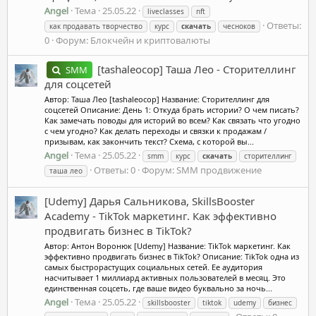
Angel
Тема
25.05.22
liveclasses
nft
Ответы:
как продавать творчество
курс
скачать
чесноков
0
Форум:
Блокчейн и криптовалюты
[tashaleocop] Таша Лео - Сторителлинг
SMM
для соцсетей
Автор: Таша Лео [tashaleocop] Название: Сторителлинг для
соцсетей Описание: День 1: Откуда брать истории? О чем писать?
Как замечать поводы для историй во всем? Как связать что угодно
с чем угодно? Как делать переходы и связки к продажам /
призывам, как закончить текст? Схема, с которой вы...
Angel
Тема
25.05.22
smm
курс
скачать
сторителлинг
Ответы: 0
Форум:
SMM продвижение
таша лео
[Udemy] Дарья Сальникова, SkillsBooster
Academy - TikTok маркетинг. Как эффективно
продвигать бизнес в TikTok?
Автор: Антон Воронюк [Udemy] Название: TikTok маркетинг. Как
эффективно продвигать бизнес в TikTok? Описание: TikTok одна из
самых быстрорастущих социальных сетей. Ее аудитория
насчитывает 1 миллиард активных пользователей в месяц. Это
единственная соцсеть, где ваше видео буквально за ночь...
Angel
Тема
25.05.22
skillsbooster
tiktok
udemy
бизнес