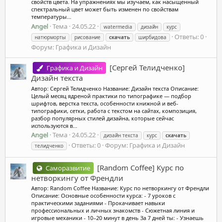
свойств цвета. На упражнениях мы изучаем, как насыщенный
спектральный цвет может быть изменен по свойствам
температуры...
Angel
Тема
24.05.22
watermedia
дизайн
курс
Ответы: 0
натюрморты
рисование
скачать
ширбидова
Форум:
Графика и Дизайн
[Сергей Телидченко]
Графика и Дизайн
Дизайн текста
Автор: Сергей Телидченко Название: Дизайн текста Описание:
Целый месяц ядреной практики по типографике — подбор
шрифтов, верстка текста, особенности книжной и веб-
типографики, сетки, работа с текстом на сайтах, композиция,
разбор популярных стилей дизайна, которые сейчас
используются в...
Angel
Тема
24.05.22
дизайн текста
курс
скачать
Ответы: 0
Форум:
Графика и Дизайн
телидченко
[Random Coffee] Курс по
Саморазвитие
нетворкингу от Френдли
Автор: Random Coffee Название: Курс по нетворкингу от Френдли
Описание: Основные особенности курса: - 7 уроков с
практическими заданиями - Прокачивает навыки
профессиональных и личных знакомств - Сюжетная линия и
игровые механики - 10−20 минут в день За 7 дней ты: - Узнаешь