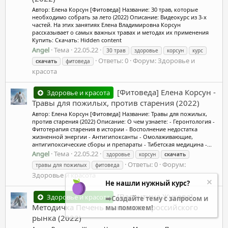
Автор: Елена Корсун [Фитоведа] Название: 30 трав, которые
необходимо собрать за лето (2022) Описание: Видеокурс из 3-х
частей. На этих занятиях Елена Владимировна Корсун
рассказывает о самых важных травах и методах их применения
Купить: Скачать: Hidden content
Angel
Тема
22.05.22
30 трав
здоровье
корсун
курс
Ответы: 0
Форум:
Здоровье и
скачать
фитоведа
красота
[Фитоведа] Елена Корсун -
Здоровье и красота
Травы для пожилых, против старения (2022)
Автор: Елена Корсун [Фитоведа] Название: Травы для пожилых,
против старения (2022) Описание: О чем узнаете: - Геронтология -
Фитотерапия старения в истории - Восполнение недостатка
жизненной энергии - Антигипоксанты - Омолаживающие,
антигипоксические сборы и препараты - Тибетская медицина -...
Angel
Тема
22.05.22
здоровье
корсун
скачать
Ответы: 0
Форум:
травы для пожилых
фитоведа
Здоровье и красота
Не нашли нужный курс?
[Валентина Жукова]
Здоровье и красота
➡️Создайте тему с запросом и
Методичка Печень + аналоги с российского
мы поможем!
рынка (2022)