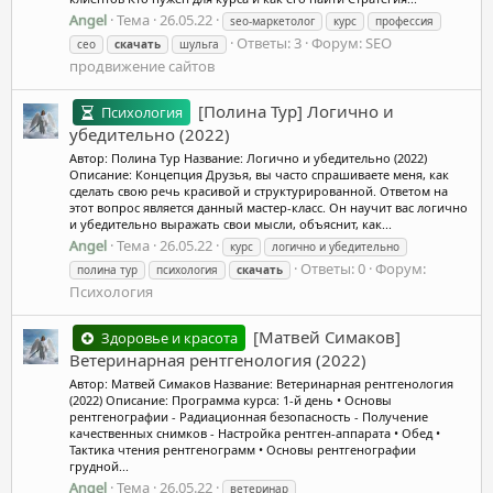
Angel
Тема
26.05.22
seo-маркетолог
курс
профессия
Ответы: 3
Форум:
SEO
сео
скачать
шульга
продвижение сайтов
[Полина Тур] Логично и
Психология
убедительно (2022)
Автор: Полина Тур Название: Логично и убедительно (2022)
Описание: Концепция Друзья, вы часто спрашиваете меня, как
сделать свою речь красивой и структурированной. Ответом на
этот вопрос является данный мастер-класс. Он научит вас логично
и убедительно выражать свои мысли, объяснит, как...
Angel
Тема
26.05.22
курс
логично и убедительно
Ответы: 0
Форум:
полина тур
психология
скачать
Психология
[Матвей Симаков]
Здоровье и красота
Ветеринарная рентгенология (2022)
Автор: Матвей Симаков Название: Ветеринарная рентгенология
(2022) Описание: Программа курса: 1-й день • Основы
рентгенографии ⁃ Радиационная безопасность ⁃ Получение
качественных снимков ⁃ Настройка рентген-аппарата • Обед •
Тактика чтения рентгенограмм • Основы рентгенографии
грудной...
Angel
Тема
26.05.22
ветеринар