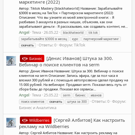
маркетинге (2022)
Автор: Tiktok Mastery [blackhatworld] Название: Зарабатывайте
$3000 в месяц на ТикТок + Партнерском маркетинге (2022)
Описание: Что вы узнаете из моей электронной книги: - Я
разбиваю 3 аккаунта в разных нишах, объясняя, как они
зарабатывают деньги - Я рассказываю, как создавать контент, не...
Angel
Тема
26.05.22
blackhatworld
tik tok
зарабатывайте $3000 в месяц
курс
партнерский маркетинг
Ответы: 0
Форум:
TikTok
скачать
[Денис Иванов] Штука за 300.
Бизнес
Вебинар о поиске клиентов на serm
Автор: Денис Иванов Название: Штука за 300. Вебинар о поиске
клиентов на serm Описание: Запись эфира, где за пол часа я
вложил 300 рублей и с помощью автопрозвона сделал продажу на
15 000 рублей. На вебинаре: Продавал serm. Показал весь путь от
сбора базы до продажи. Показал все сервисы...
Angel
Тема
25.05.22
serm
бизнес
иванов
Ответы: 0
Форум:
поиск клиентов
скачать
штука за 300
Бизнес и Аналитика
[Сергей Албитов] Как настроить
Wildberries
рекламу на Wildberries
Автор: Сергей Албитов Название: Как настроить рекламу на