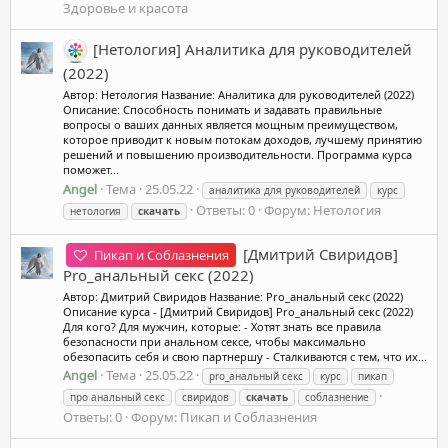
Здоровье и красота
[Нетология] Аналитика для руководителей
(2022)
Автор: Нетология Название: Аналитика для руководителей (2022)
Описание: Способность понимать и задавать правильные
вопросы о ваших данных является мощным преимуществом,
которое приводит к новым потокам доходов, лучшему принятию
решений и повышению производительности. Программа курса
поможет...
Angel
Тема
25.05.22
аналитика для руководителей
курс
Ответы: 0
Форум:
Нетология
нетология
скачать
[Дмитрий Свиридов]
Пикап и Соблазнения
Pro_анальный секс (2022)
Автор: Дмитрий Свиридов Название: Pro_анальный секс (2022)
Описание курса - [Дмитрий Свиридов] Pro_анальный секс (2022)
Для кого? Для мужчин, которые: - Хотят знать все правила
безопасности при анальном сексе, чтобы максимально
обезопасить себя и свою партнершу - Сталкиваются с тем, что их...
Angel
Тема
25.05.22
pro_анальный секс
курс
пикап
про анальный секс
свиридов
скачать
соблазнение
Ответы: 0
Форум:
Пикап и Соблазнения