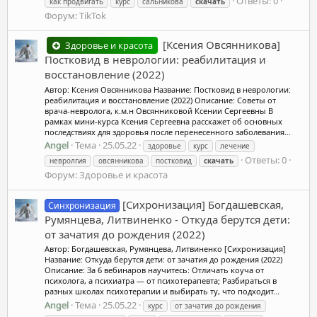
Ответы: 0
как продвигать
курс
сальникова
скачать
Форум:
TikTok
[Ксения Овсянникова]
Здоровье и красота
Постковид в неврологии: реабилитация и
восстановление (2022)
Автор: Ксения Овсянникова Название: Постковид в неврологии:
реабилитация и восстановление (2022) Описание: Советы от
врача-невролога, к.м.н Овсянниковой Ксении Сергеевны В
рамках мини-курса Ксения Сергеевна расскажет об основных
последствиях для здоровья после перенесенного заболевания...
Angel
Тема
25.05.22
здоровье
курс
лечение
Ответы: 0
невролгия
овсянникова
постковид
скачать
Форум:
Здоровье и красота
[Сихронизация] Богдашевская,
Синхронизация
Румянцева, Литвиненко - Откуда берутся дети:
от зачатия до рождения (2022)
Автор: Богдашевская, Румянцева, Литвиненко [Сихронизация]
Название: Откуда берутся дети: от зачатия до рождения (2022)
Описание: За 6 вебинаров научитесь: Отличать коуча от
психолога, а психиатра — от психотерапевта; Разбираться в
разных школах психотерапии и выбирать ту, что подходит...
Angel
Тема
25.05.22
курс
от зачатия до рождения