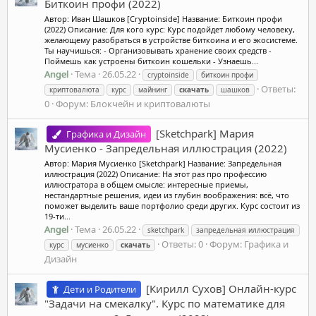
Биткоин профи (2022)
Автор: Иван Шашков [Cryptoinside] Название: Биткоин профи
(2022) Описание: Для кого курс: Курс подойдет любому человеку,
желающему разобраться в устройстве биткоина и его экосистеме.
Ты научишься: - Организовывать хранение своих средств -
Поймешь как устроены биткоин кошельки - Узнаешь...
Angel
Тема
26.05.22
cryptoinside
биткоин профи
Ответы:
криптовалюта
курс
майнинг
скачать
шашков
0
Форум:
Блокчейн и криптовалюты
[Sketchpark] Мария
Графика и Дизайн
Мусиенко - Запредельная иллюстрация (2022)
Автор: Мария Мусиенко [Sketchpark] Название: Запредельная
иллюстрация (2022) Описание: На этот раз про профессию
иллюстратора в общем смысле: интересные приемы,
нестандартные решения, идеи из глубин воображения: всё, что
поможет выделить ваше портфолио среди других. Курс состоит из
19-ти...
Angel
Тема
26.05.22
sketchpark
запредельная иллюстрация
Ответы: 0
Форум:
Графика и
курс
мусиенко
скачать
Дизайн
[Кирилл Сухов] Онлайн-курс
Дети и Родители
"Задачи на смекалку". Курс по математике для