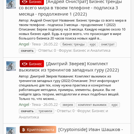
[Андрей Онистрат] Бизнес тренды
Бизнес
со всего мира в твоем телефоне - подписка 3
месяца - продолжение 1 (2022)
Автор: Андрей Онистрат Название: Бизнес тренды со всего мира в
твоем телефоне - подписка 3 месяца - продолжение 1 (2022)
Описание: Берем подписку на 3 месяца. Каждую неделю около 10
новых бизнес идей. Будь в курсе всего, что происходит в мире
большого бизнеса 20 часов поиска новых идей в...
Angel
Тема
26.05.22
бизнес тренды
курс
онистрат
Ответы: 0
Форум:
Бизнес и Аналитика
скачать
[Дмитрий Зверев] Комплект
Бизнес
выжимок из тренингов западных гуру (2022)
Автор: Дмитрий Зверев Название: Комплект выжимок из
тренингов западных гуру (2022) Описание: Этот инфопродукт
специально для тех, кому нужна практика и конкретные
работающие методики, примеры, элементы, фишки. Вы не
найдете здесь теории, методологии и иных подобных вещей.
Только то, что можно...
Angel
Тема
26.05.22
зверев
комплект выжимок
курс
Ответы: 0
Форум:
Бизнес и
скачать
тренинги
Аналитика
[Cryptoinside] Иван Шашков -
Криптовалюта