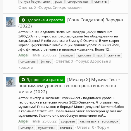
откуда берутся дети
роды
синхронизация
скачать
Ответы: 0
Форум:
Синхронизация
[Соня Солдатова] Зарядка
Здоровье и красота
(2022)
Автор: Соня Солдатова Название: Зарядка (2022) Описание:
ЗAРЯДКА - это курс с экспресс-зарядками без оборудования на
каждый день! У тебя есть всего 5 минут? Отлично! В чем секрет
курса? Эффективные комбинации лучших упражнений из йоги,
лфк, фитнеса, стретчинга и пилатеса + дыхание. Более 12...
Angel
Тема
25.05.22
зарядка
здоровье
курс
скачать
Ответы: 0
Форум:
Здоровье и
солдатова
фитнес
красота
[Мистер Х] Мужик=Тест -
Здоровье и красота
поднимаем уровень тестостерона и качество
жизни (2022)
Автор: Мистер Х Название: Мужик=Тест - поднимаем уровень
тестостерона и качество жизни (2022) Описание: Что делает нас
мужиками? Горы мышц и борода? Много девушек? Котлета бабок
в кармане? Ответ: нет. Правильный ответ: тестостерон делает нас
мужчинами. Именно он способствует появлению той...
Angel
Тема
25.05.22
здоровье
как повысить тестостерон
Ответы: 0
Форум:
мистер x
мужик=тест
скачать