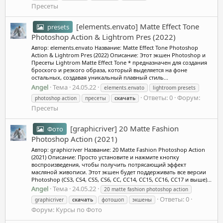
Пресеты
[elements.envato] Matte Effect Tone
presets
Photoshop Action & Lightrom Pres (2022)
Автор: elements.envato Название: Matte Effect Tone Photoshop
Action & Lightrom Pres (2022) Описание: Этот экшен Photoshop и
Пресеты Lightrom Matte Effect Tone * предназначен для создания
броского и резкого образа, который выделяется на фоне
остальных, создавая уникальный плавный стиль...
Angel
Тема
24.05.22
elements.envato
lightroom presets
Ответы: 0
Форум:
photoshop action
пресеты
скачать
Пресеты
[graphicriver] 20 Matte Fashion
Фото
Photoshop Action (2021)
Автор: graphicriver Название: 20 Matte Fashion Photoshop Action
(2021) Описание: Просто установите и нажмите кнопку
воспроизведения, чтобы получить потрясающий эффект
масляной живописи. Этот экшен будет поддерживать все версии
Photoshop (CS3, CS4, CS5, CS6, CC, CC14, CC15, CC16, CC17 и выше)...
Angel
Тема
24.05.22
20 matte fashion photoshop action
Ответы: 0
graphicriver
скачать
фотошоп
экшены
Форум:
Курсы по Фото