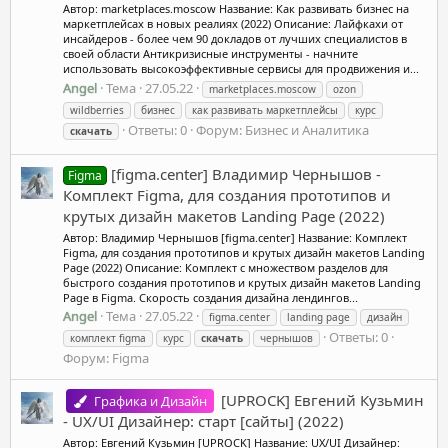
Автор: marketplaces.moscow Название: Как развивать бизнес на
маркетплейсах в новых реалиях (2022) Описание: Лайфкахи от
инсайдеров - более чем 90 докладов от лучших специалистов в
своей области Антикризисные инструменты - начните
использовать высокоэффективные сервисы для продвижения и...
Angel
Тема
27.05.22
marketplaces.moscow
ozon
wildberries
бизнес
как развивать маркетплейсы
курс
Ответы: 0
Форум:
Бизнес и Аналитика
скачать
[figma.center] Владимир Чернышов -
Figma
Комплект Figma, для создания прототипов и
крутых дизайн макетов Landing Page (2022)
Автор: Владимир Чернышов [figma.center] Название: Комплект
Figma, для создания прототипов и крутых дизайн макетов Landing
Page (2022) Описание: Комплект с множеством разделов для
быстрого создания прототипов и крутых дизайн макетов Landing
Page в Figma. Скорость создания дизайна лендингов...
Angel
Тема
27.05.22
figma.center
landing page
дизайн
Ответы: 0
комплект figma
курс
скачать
чернышов
Форум:
Figma
[UPROCK] Евгений Кузьмин
Графика и Дизайн
- UX/UI Дизайнер: старт [сайты] (2022)
Автор: Евгений Кузьмин [UPROCK] Название: UX/UI Дизайнер: