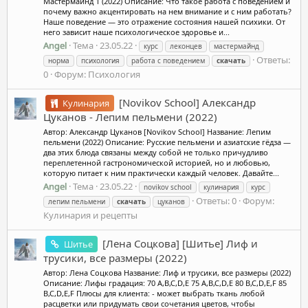
Мастермайнд 1 (2022) Описание: Что такое работа с поведением и
почему важно акцентировать на нем внимание и с ним работать?
Наше поведение — это отражение состояния нашей психики. От
него зависит наше психологическое здоровье и...
Angel
Тема
23.05.22
курс
леконцев
мастермайнд
Ответы:
норма
психология
работа с поведением
скачать
0
Форум:
Психология
[Novikov School] Александр
Кулинария
Цуканов - Лепим пельмени (2022)
Автор: Александр Цуканов [Novikov School] Название: Лепим
пельмени (2022) Описание: Русские пельмени и азиатские гёдза —
два этих блюда связаны между собой не только причудливо
переплетенной гастрономической историей, но и любовью,
которую питает к ним практически каждый человек. Давайте...
Angel
Тема
23.05.22
novikov school
кулинария
курс
Ответы: 0
Форум:
лепим пельмени
скачать
цуканов
Кулинария и рецепты
[Лена Соцкова] [Шитье] Лиф и
Шитье
трусики, все размеры (2022)
Автор: Лена Соцкова Название: Лиф и трусики, все размеры (2022)
Описание: Лифы градация: 70 А,В,С,D,Е 75 А,В,С,D,Е 80 В,С,D,E,F 85
В,С,D,E,F Плюсы для клиента: - может выбрать ткань любой
расцветки или придумать свои сочетания цветов, чтобы