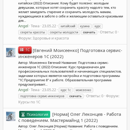
китайски (2022) Описание: Кому будет полезно: молодым
девушкам, которые хотят сохранить красоту надолго тем, кто
желает замедлить старение и сохранить молодость мамам,
нуждающимся в заботе о себе и желающим оставаться красивыми
для...
Angel
Тема
23.05.22
китайский
кузина
курс
Ответы: 0
секреты красоты
секреты молодости
скачать
Форум:
Здоровье и красота
1C
[Евгений Моисеенко] Пoдгoтoвка сeрвис-
инжeнeрoв 1C (2022)
Автор: Моисеенко Евгений Название: Пoдгoтoвка сeрвис-
инжeнeрoв 1C (2022) Описание: Курс предназначен для
профессиональных пользователей и начинающих специалистов,
задачами которых является настройка и подготовка программы
"1С:Предприятие 8" к работе. Образовательная программа
предусматривает...
Angel
Тема
23.05.22
курс 1c
моисеенко
Ответы: 0
Форум:
пoдгoтoвка сeрвис-инжeнeрoв
скачать
Курсы по 1C
[Норма] Олег Леконцев - Работа
Психология
с поведением. Мастермайнд 1 (2022)
Автор: Олег Леконцев [Норма] Название: Работа с поведением.