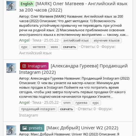
[МАЯК] Олег Матвеев - Английский язык
English
за 200 часов (2022)
Автор: Олег Матвеев [МАЯК] Название: Английский язык за 200
часов (2022) Описание: Что дает методика: 1) Возможность
выработать устойчивую привычку не переводить при устной
речи на родной язык. 2) Максимальное приближение освоения
иностранного языка к естественному восприятию — такому, как...
Angel
Тема
25.05.22
английский язык
изучение языков
Ответы: 0
Форум:
курс
матвеев
маяк
скачать
Английский язык
[Александра Гуреева] Продающий
Instagram
Instagram (2022)
Автор: Александра Гуреева Название: Продающий Instagram (2022)
Описание: О чем вы узнаете на мастер-классе: Минимум для
новых продаж в Instagram Поймете на что потратить время
сегодня, чтобы уже завтра получить первые продажи От какого
количества подписчиков начинаются продажи Узнаете...
Angel
Тема
25.05.22
smm
гуреева
курс
Ответы: 0
Форум:
продающий instagram
скачать
Instagram
[Макс Добрый] Univer W2 (2022)
presets
Автор: Макс Добрый Название: Univer W2 (2022) Описание: Я