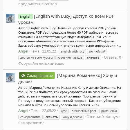
продвижение сайтов
[English with Lucy] Доступ ко всем PDF
English
урокам
Автор: English with Lucy Название: Доступ ко всем PDF урокам
Описание: PDF Vault содержит более 60 PDF-файлов и тестов со
ссылками на соответствующие видеоматериалы. PDF Vault
постоянно обновляется и включает самые новые PDF-файлы.
Здесь собрано умопомрачительное количество информации и...
Angel
Тема
22.05.22
english with lucy
английский
Ответы: 0
доступ ко всем курсам
изучение языков
скачать
Форум:
Английский язык
[Марина Романенко] Хочу и
Саморазвитие
делаю
Автор: Марина Романенко Название: Хочу и делаю Описание: На
тренинге вы поймете, как сфокусироваться на главном, начать
действовать и управлять своей жизнью. Программа тренинга: -
Почему не получается жизненный прорыв - Как стоп-убеждения
мешают выйти на новый уровень мышления. - Как...
Angel
Тема
22.05.22
курс
личностный рост
романенко
Ответы: 0
Форум:
саморазвитие
скачать
хочу и делаю
Саморазвитие