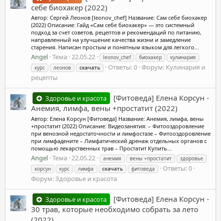
себе биохакер (2022)
Автор: Сергей Леонов [leonov_chef] Название: Сам себе биохакер
(2022) Описание: Гайд «Сам себе биохакер» — это системный
подход за счет советов, рецептов и рекомендаций по питанию,
направленный на улучшение качества жизни и замедление
старения. Написан простым и понятным языком для легкого...
Angel
Тема
22.05.22
leonov_chef
биохакер
кулинария
Ответы: 0
Форум:
Кулинария и
курс
леонов
скачать
рецепты
[Фитоведа] Елена Корсун -
Здоровье и красота
Анемия, лимфа, вены +простатит (2022)
Автор: Елена Корсун [Фитоведа] Название: Анемия, лимфа, вены
+простатит (2022) Описание: Видеозанятия: – Фитооздоровление
при венозной недостаточности и лимфостазе – Фитооздоровление
при лимфадените – Лимфатический дренаж отдельных органов с
помощью лекарственных трав – Простатит Купить...
Angel
Тема
22.05.22
анемия
вены +простатит
здоровье
Ответы: 0
корсун
курс
лимфа
скачать
фитоведа
Форум:
Здоровье и красота
[Фитоведа] Елена Корсун -
Здоровье и красота
30 трав, которые необходимо собрать за лето
(2022)