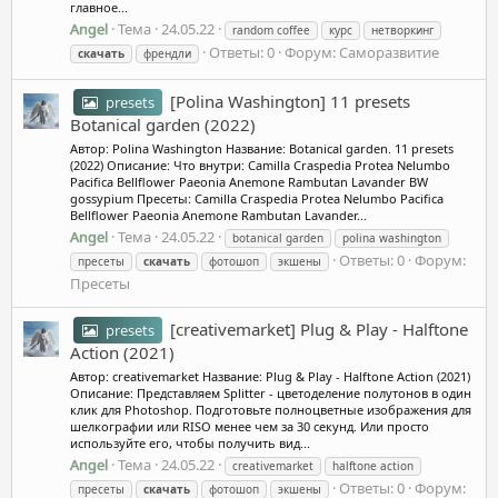
главное...
Angel
Тема
24.05.22
random coffee
курс
нетворкинг
Ответы: 0
Форум:
Саморазвитие
скачать
френдли
[Polina Washington] 11 presets
presets
Botanical garden (2022)
Автор: Polina Washington Название: Botanical garden. 11 presets
(2022) Описание: Что внутри: Camilla Craspedia Protea Nelumbo
Pacifica Bellflower Paeonia Anemone Rambutan Lavander BW
gossypium Пресеты: Camilla Craspedia Protea Nelumbo Pacifica
Bellflower Paeonia Anemone Rambutan Lavander...
Angel
Тема
24.05.22
botanical garden
polina washington
Ответы: 0
Форум:
пресеты
скачать
фотошоп
экшены
Пресеты
[creativemarket] Plug & Play - Halftone
presets
Action (2021)
Автор: creativemarket Название: Plug & Play - Halftone Action (2021)
Описание: Представляем Splitter - цветоделение полутонов в один
клик для Photoshop. Подготовьте полноцветные изображения для
шелкографии или RISO менее чем за 30 секунд. Или просто
используйте его, чтобы получить вид...
Angel
Тема
24.05.22
creativemarket
halftone action
Ответы: 0
Форум:
пресеты
скачать
фотошоп
экшены