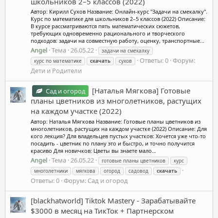
школьников 2–5 классов (2022)
Автор: Кирилл Сухов Название: Онлайн-курс "Задачи на смекалку".
Курс по математике для школьников 2–5 классов (2022) Описание:
В курсе рассматриваются пять математических сюжетов,
требующих одновременно рационального и творческого
подходов: задачи на совместную работу, оценку, транспортные...
Angel
Тема
26.05.22
задачи на смекалку
Ответы: 0
Форум:
курс по математике
скачать
сухов
Дети и Родители
[Наталья Мягкова] Готовые
Сад и огород
планы цветников из многолетников, растущих
на каждом участке (2022)
Автор: Наталья Мягкова Название: Готовые планы цветников из
многолетников, растущих на каждом участке (2022) Описание: Для
кого лекция? Для владельцев пустых участков: Хочется уже что-то
посадить - цветник по плану это и быстро, и точно получится
красиво Для новичков: Цветы вы знаете мало...
Angel
Тема
26.05.22
готовые планы цветников
курс
многолетники
мягкова
огород
садовод
скачать
Ответы: 0
Форум:
Сад и огород
[blackhatworld] Tiktok Mastery - Зарабатывайте
$3000 в месяц на ТикТок + Партнерском