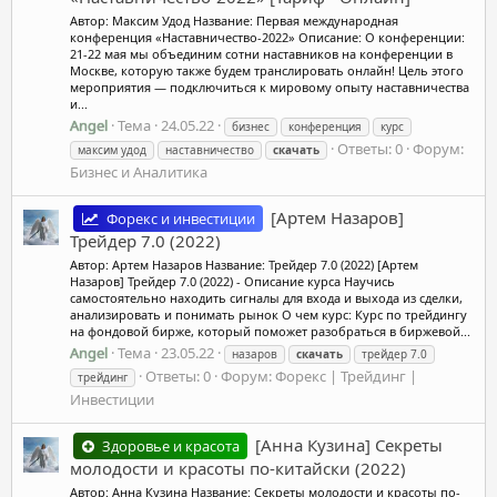
Автор: Максим Удод Название: Первая международная
конференция «Наставничество-2022» Описание: О конференции:
21-22 мая мы объединим сотни наставников на конференции в
Москве, которую также будем транслировать онлайн! Цель этого
мероприятия — подключиться к мировому опыту наставничества
и...
Angel
Тема
24.05.22
бизнес
конференция
курс
Ответы: 0
Форум:
максим удод
наставничество
скачать
Бизнес и Аналитика
[Артем Назаров]
Форекс и инвестиции
Трейдер 7.0 (2022)
Автор: Артем Назаров Название: Трейдер 7.0 (2022) [Артем
Назаров] Трейдер 7.0 (2022) - Описание курса Научись
самостоятельно находить сигналы для входа и выхода из сделки,
анализировать и понимать рынок О чем курс: Курс по трейдингу
на фондовой бирже, который поможет разобраться в биржевой...
Angel
Тема
23.05.22
назаров
скачать
трейдер 7.0
Ответы: 0
Форум:
Форекс | Трейдинг |
трейдинг
Инвестиции
[Анна Кузина] Секреты
Здоровье и красота
молодости и красоты по-китайски (2022)
Автор: Анна Кузина Название: Секреты молодости и красоты по-