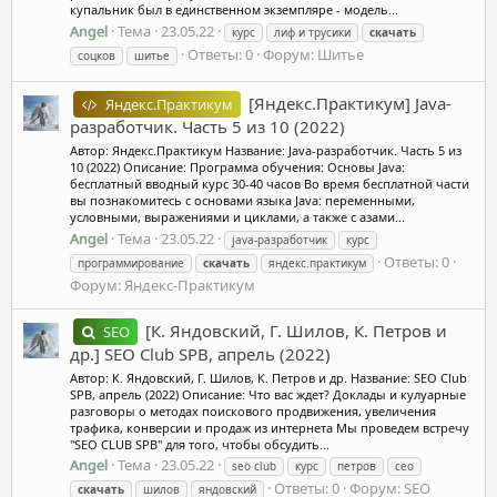
купальник был в единственном экземпляре - модель...
Angel
Тема
23.05.22
курс
лиф и трусики
скачать
Ответы: 0
Форум:
Шитье
соцков
шитье
[Яндекс.Практикум] Java-
Яндекс.Практикум
разработчик. Часть 5 из 10 (2022)
Автор: Яндекс.Практикум Название: Java-разработчик. Часть 5 из
10 (2022) Описание: Программа обучения: Основы Java:
бесплатный вводный курс 30-40 часов Во время бесплатной части
вы познакомитесь с основами языка Java: переменными,
условными, выражениями и циклами, а также с азами...
Angel
Тема
23.05.22
java-разработчик
курс
Ответы: 0
программирование
скачать
яндекс.практикум
Форум:
Яндекс-Практикум
[К. Яндовский, Г. Шилов, К. Петров и
SEO
др.] SEO Club SPB, апрель (2022)
Автор: К. Яндовский, Г. Шилов, К. Петров и др. Название: SEO Club
SPB, апрель (2022) Описание: Что вас ждет? Доклады и кулуарные
разговоры о методах поискового продвижения, увеличения
трафика, конверсии и продаж из интернета Мы проведем встречу
"SEO CLUB SPB" для того, чтобы обсудить...
Angel
Тема
23.05.22
seo club
курс
петров
сео
Ответы: 0
Форум:
SEO
скачать
шилов
яндовский