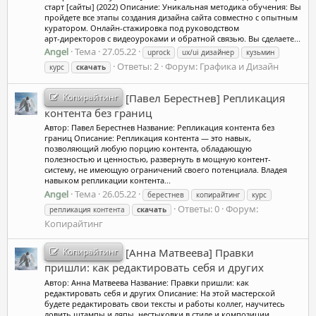
старт [сайты] (2022) Описание: Уникальная методика обучения: Вы
пройдете все этапы создания дизайна сайта совместно с опытным
куратором. Онлайн‑стажировка под руководством
арт‑директоров с видеоуроками и обратной связью. Вы сделаете...
Angel
Тема
27.05.22
uprock
ux/ui дизайнер
кузьмин
Ответы: 2
Форум:
Графика и Дизайн
курс
скачать
Копирайтинг
[Павел Берестнев] Репликация
контента без границ
Автор: Павел Берестнев Название: Репликация контента без
границ Описание: Репликация контента — это навык,
позволяющий любую порцию контента, обладающую
полезностью и ценностью, развернуть в мощную контент-
систему, не имеющую ограничений своего потенциала. Владея
навыком репликации контента...
Angel
Тема
26.05.22
берестнев
копирайтинг
курс
Ответы: 0
Форум:
репликация контента
скачать
Копирайтинг
Копирайтинг
[Анна Матвеева] Правки
пришли: как редактировать себя и других
Автор: Анна Матвеева Название: Правки пришли: как
редактировать себя и других Описание: На этой мастерской
будете редактировать свои тексты и работы коллег, научитесь
ловить штампы и ляпы, нестыковки в стиле и композиции,