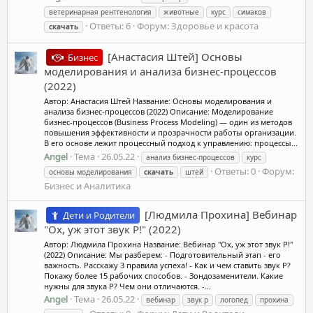
ветеринарная рентгенология
животные
курс
симаков
Ответы: 6
Форум:
Здоровье и красота
скачать
[Анастасия Штей] Основы
Бизнес
моделирования и анализа бизнес-процессов
(2022)
Автор: Анастасия Штей Название: Основы моделирования и
анализа бизнес-процессов (2022) Описание: Моделирование
бизнес-процессов (Business Process Modeling) — один из методов
повышения эффективности и прозрачности работы организации.
В его основе лежит процессный подход к управлению: процессы...
Angel
Тема
26.05.22
анализ бизнес-процессов
курс
Ответы: 0
Форум:
основы моделирования
скачать
штей
Бизнес и Аналитика
[Людмила Прохина] Вебинар
Дети и Родители
"Ох, уж этот звук Р!" (2022)
Автор: Людмила Прохина Название: Вебинар "Ох, уж этот звук Р!"
(2022) Описание: Мы разберем: - Подготовительный этап - его
важность. Расскажу 3 правила успеха! - Как и чем ставить звук Р?
Покажу более 15 рабочих способов. - Зондозаменители. Какие
нужны для звука Р? Чем они отличаются. -...
Angel
Тема
26.05.22
вебинар
звук р
логопед
прохина