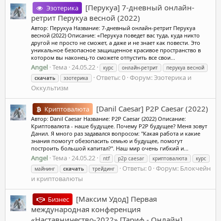
[Перукуа] 7-дневный онлайн-
Эзотерика
ретрит Перукуа весной (2022)
Автор: Перукуа Название: 7-дневный онлайн-ретрит Перукуа
весной (2022) Описание: «Перукуа поведет вас туда, куда никто
другой не просто не сможет, а даже и не знает как повести. Это
уникальное безопасное защищенное красивое пространство в
котором вы наконец-то сможете отпустить все свои...
Angel
Тема
24.05.22
курс
онлайн-ретрит
перукуа весной
Ответы: 0
Форум:
Эзотерика и
скачать
эзотерика
Оккультизм
[Danil Caesar] P2P Caesar (2022)
Криптовалюта
Автор: Danil Caesar Название: P2P Caesar (2022) Описание:
Криптовалюта - наше будущее. Почему P2P будущее? Меня зовут
Данил. Я много раз задавался вопросом: "Какая работа и какие
знания помогут обезопасить семью и будущее, помогут
построить большой капитал?". Наш мир очень гибкий и...
Angel
Тема
24.05.22
ntf
p2p caesar
криптовалюта
курс
Ответы: 0
Форум:
Блокчейн
майнинг
скачать
трейдинг
и криптовалюты
[Максим Удод] Первая
Бизнес
международная конференция
«Наставничество-2022» [Тариф - Онлайн]