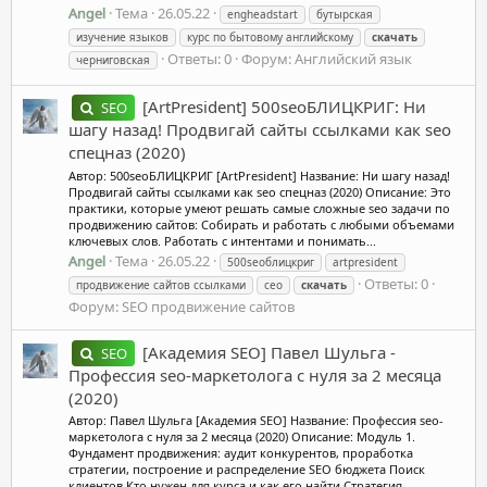
Angel
Тема
26.05.22
engheadstart
бутырская
изучение языков
курс по бытовому английскому
скачать
Ответы: 0
Форум:
Английский язык
черниговская
[ArtPresident] 500seoБЛИЦКРИГ: Ни
SEO
шагу назад! Продвигай сайты ссылками как seo
спецназ (2020)
Автор: 500seoБЛИЦКРИГ [ArtPresident] Название: Ни шагу назад!
Продвигай сайты ссылками как seo спецназ (2020) Описание: Это
практики, которые умеют решать самые сложные seo задачи по
продвижению сайтов: Собирать и работать с любыми объемами
ключевых слов. Работать с интентами и понимать...
Angel
Тема
26.05.22
500seoблицкриг
artpresident
Ответы: 0
продвижение сайтов ссылками
сео
скачать
Форум:
SEO продвижение сайтов
[Академия SEO] Павел Шульга -
SEO
Профессия seo-маркетолога с нуля за 2 месяца
(2020)
Автор: Павел Шульга [Академия SEO] Название: Профессия seo-
маркетолога с нуля за 2 месяца (2020) Описание: Модуль 1.
Фундамент продвижения: аудит конкурентов, проработка
стратегии, построение и распределение SEO бюджета Поиск
клиентов Кто нужен для курса и как его найти Стратегия...