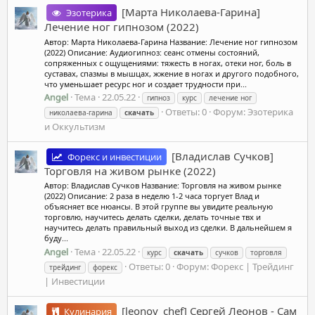
[Марта Николаева-Гарина]
Эзотерика
Лечение ног гипнозом (2022)
Автор: Марта Николаева-Гарина Название: Лечение ног гипнозом
(2022) Описание: Аудиогипноз: сеанс отмены состояний,
сопряженных с ощущениями: тяжесть в ногах, отеки ног, боль в
суставах, спазмы в мышцах, жжение в ногах и другого подобного,
что уменьшает ресурс ног и создает трудности при...
Angel
Тема
22.05.22
гипноз
курс
лечение ног
Ответы: 0
Форум:
Эзотерика
николаева-гарина
скачать
и Оккультизм
[Владислав Сучков]
Форекс и инвестиции
Торговля на живом рынке (2022)
Автор: Владислав Сучков Название: Торговля на живом рынке
(2022) Описание: 2 раза в неделю 1-2 часа торгует Влад и
объясняет все нюансы. В этой группе вы увидите реальную
торговлю, научитесь делать сделки, делать точные твх и
научитесь делать правильный выход из сделки. В дальнейшем я
буду...
Angel
Тема
22.05.22
курс
скачать
сучков
торговля
Ответы: 0
Форум:
Форекс | Трейдинг
трейдинг
форекс
| Инвестиции
[leonov_chef] Сергей Леонов - Сам
Кулинария