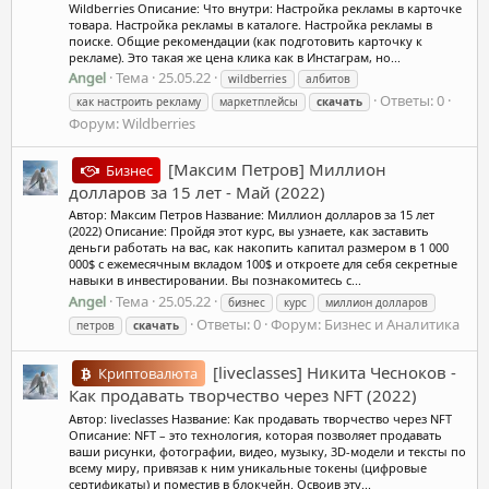
Wildberries Описание: Что внутри: Настройка рекламы в карточке
товара. Настройка рекламы в каталоге. Настройка рекламы в
поиске. Общие рекомендации (как подготовить карточку к
рекламе). ‌Это такая же цена клика как в Инстаграм, но...
Angel
Тема
25.05.22
wildberries
албитов
Ответы: 0
как настроить рекламу
маркетплейсы
скачать
Форум:
Wildberries
[Максим Петров] Миллион
Бизнес
долларов за 15 лет - Май (2022)
Автор: Максим Петров Название: Миллион долларов за 15 лет
(2022) Описание: Пройдя этот курс, вы узнаете, как заставить
деньги работать на вас, как накопить капитал размером в 1 000
000$ с ежемесячным вкладом 100$ и откроете для себя секретные
навыки в инвестировании. Вы познакомитесь с...
Angel
Тема
25.05.22
бизнес
курс
миллион долларов
Ответы: 0
Форум:
Бизнес и Аналитика
петров
скачать
[liveclasses] Никита Чесноков -
Криптовалюта
Как продавать творчество через NFT (2022)
Автор: liveclasses Название: Как продавать творчество через NFT
Описание: NFT – это технология, которая позволяет продавать
ваши рисунки, фотографии, видео, музыку, 3D-модели и тексты по
всему миру, привязав к ним уникальные токены (цифровые
сертификаты) и поместив в блокчейн. Освоив эту...