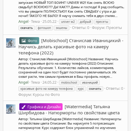
запускаю НОВЫЙ ТОП БОИНГ! UNIVER W2!! Как снять ВСЮЮ
свадьбу!! ВСЮЮЮ??? Да! КАК??? Дамы и господа! Я рад сообщить,
что вы увидите ПОЛНОСТЬЮ!! Как снять СВАДЬБУ с утра и до
ночи!! ТАКОГО НЕ БЫЛО! Я научу снимать тебя в двух стилях...
Angel
Тема
25.05.22
univer w2
добрый
пресеты
Ответы: 0
Форум:
Пресеты
скачать
фотошоп
экшены
[Mobischool] Станислав Иваницикий -
Фото
Научись делать красивые фото на камеру
телефона (2022)
Автор: Станислав Иваницикий [Mobischool] Название: Научись
делать красивые фото на камеру телефона (2022) Описание:
Результаты обучения: 1. Количество лайков, комментариев,
сохранений на один пост будет постоянно увеличиваться. Их
охват расти, тем самым привлекая в Ваш профиль новую...
Angel
Тема
24.05.22
mobischool
иваницкий
Ответы: 0
красивые фото на камеру телефона
курс
скачать
Форум:
Курсы по Фото
[Watermedia] Татьяна
Графика и Дизайн
Ширбидова - Натюрморты по свойствам цвета
Автор: Татьяна Ширбидова [Watermedia] Название: Натюрморты
по свойствам цвета Описание: Вы нарисуете 5 потрясающих
натюрмортов: Курс содержит блок упражнений по изучению