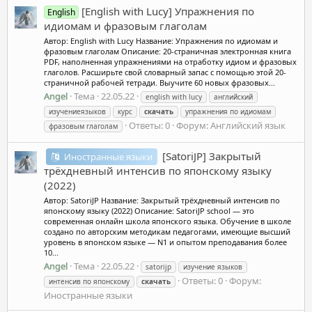
[English with Lucy] Упражнения по
English
идиомам и фразовым глаголам
Автор: English with Lucy Название: Упражнения по идиомам и
фразовым глаголам Описание: 20-страничная электронная книга
PDF, наполненная упражнениями на отработку идиом и фразовых
глаголов. Расширьте свой словарный запас с помощью этой 20-
страничной рабочей тетради. Выучите 60 новых фразовых...
Angel
Тема
22.05.22
english with lucy
английский
изучениеязыков
курс
скачать
упражнения по идиомам
Ответы: 0
Форум:
Английский язык
фразовым глаголам
[SatoriJP] Закрытый
Иностранные языки
трёхдневный интенсив по японскому языку
(2022)
Автор: SatoriJP Название: Закрытый трёхдневный интенсив по
японскому языку (2022) Описание: SatoriJP school — это
современная онлайн школа японского языка. Обучение в школе
создано по авторским методикам педагогами, имеющие высший
уровень в японском языке — N1 и опытом преподавания более
10...
Angel
Тема
22.05.22
satorijp
изучение языков
Ответы: 0
Форум:
интенсив по японскому
скачать
Иностранные языки