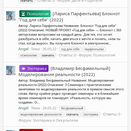
Ответы: 0
Форум:
Дети и Родители
скачать
[Лариса Парфентьева] Блокнот
Психология
"Год для себя" (2022)
Автор: Лариса Парфентьева Название: Блокнот "Год для себя"
(2022) Описание: НОВЫЙ ПРОЕКТ «Год для себя» — блокнот с 365
авторскими вопросами на каждый день. Для тех, кто хочет
разобраться в себе, начать двигаться к мечте и понять, «кем ты
стал, когда вырос». Вы получите блокнот в электронном...
Angel
Тема
26.05.22
год для себя
парфентьева
Ответы: 0
Форум:
Психология
психология
скачать
[Владимир Бесфамильный]
Эзотерика
Моделирование реальности (2022)
Автор: Владимир Бесфамильный Название: Моделирование
реальности (2022) Описание: 3 Семинара с практическими
занятиями по моделированию реальности в прямом смысле этого
слова. Автор крайне редко проводит семинары и в ближайшее
время семинаров не планирует. «Реальность, которую мы
создаём». О...
Angel
Тема
26.05.22
бесфамильный
Ответы: 0
моделирование реальности
скачать
эзотерика
Форум:
Эзотерика и Оккультизм