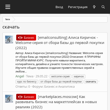
Вход
Регистрация
Теги
скачать
[emailconsulting] Алиса Киричок -
Бизнес
Welcome-серия от сбора базы до первой покупки
(2022)
Автор: Алиса Киричок [emailconsulting] Название: Welcome-серия
от сбора базы до первой покупки (2022) Описание: 4 ПРИЧИНЫ
ПРОЙТИ МИНИ-КУРС: Получите навыки маркетинга,
копирайтинга, дизайна и узнаете тонкости технических настроек.
Изучите общие правила создания приветственных серий в
любом...
Angel
Тема
29.05.22
welcome-серия
киричок
курс по бизнесу
от сбора базы до первой покупки
скачать
Ответы: 0
Форум:
Бизнес и Аналитика
[marketplaces.moscow] Как
Бизнес
развивать бизнес на маркетплейсах в новых
реалиях (2022)