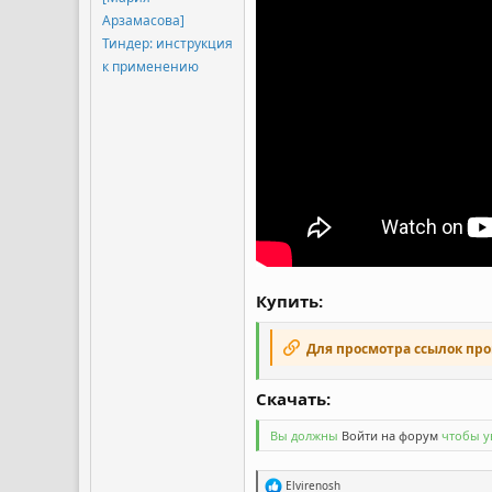
Арзамасова]
Тиндер: инструкция
к применению
Купить:
Для просмотра ссылок пр
Скачать:​
Вы должны
Войти на форум
чтобы ув
Р
Elvirenosh