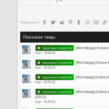
е
а
к
ц
и
и
Facebook
Twitter
Reddit
Pinterest
Tumblr
WhatsApp
Элект
Поделиться:
:
Похожие темы
[ФитоВеда] Юлия 
Здоровье и красота
10.02.22
Angel
[Фитоведа] Елена 
Здоровье и красота
22.05.22
Angel
[Фитоведа] Елена 
Здоровье и красота
22.05.22
Angel
[Фитоведа] Елена 
Здоровье и красота
(2022)
22.05.22
Angel