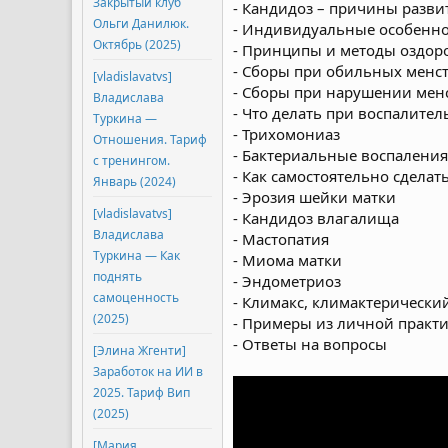
Закрытый клуб
- Кандидоз – причины разви
Ольги Данилюк.
- Индивидуальные особенно
Октябрь (2025)
- Принципы и методы оздор
- Сборы при обильных менс
[vladislavatvs]
- Сборы при нарушении менс
Владислава
- Что делать при воспалите
Туркина ―
- Трихомониаз
Отношения. Тариф
- Бактериальные воспаления
с тренингом.
- Как самостоятельно сделат
Январь (2024)
- Эрозия шейки матки
[vladislavatvs]
- Кандидоз влагалища
Владислава
- Мастопатия
Туркина ― Как
- Миома матки
поднять
- Эндометриоз
самоценность
- Климакс, климактерически
(2025)
- Примеры из личной практ
- Ответы на вопросы
[Элина Жгенти]
Заработок на ИИ в
2025. Тариф Вип
(2025)
[Мария