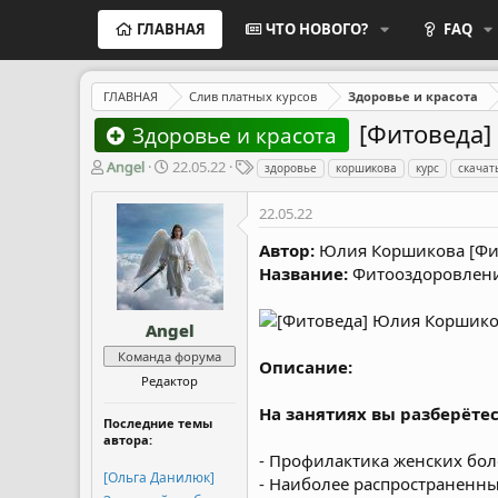
ГЛАВНАЯ
ЧТО НОВОГО?
FAQ
ГЛАВНАЯ
Слив платных курсов
Здоровье и красота
[Фитоведа]
Здоровье и красота
А
Д
Т
Angel
22.05.22
здоровье
коршикова
курс
скачат
в
а
е
т
т
г
22.05.22
о
а
и
р
н
Автор:
Юлия Коршикова [Фи
т
а
Название:
Фитооздоровление
е
ч
м
а
ы
л
Angel
а
Команда форума
Описание:
Редактор
На занятиях вы разберётес
Последние темы
автора:
- Профилактика женских бол
[Ольга Данилюк]
- Наиболее распространенн