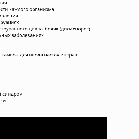
тия
сти каждого организма
овления
труациях
труального цикла, болях (дисменорее)
льных заболеваниях
ь тампон для ввода настоя из трав
й синдром
ики