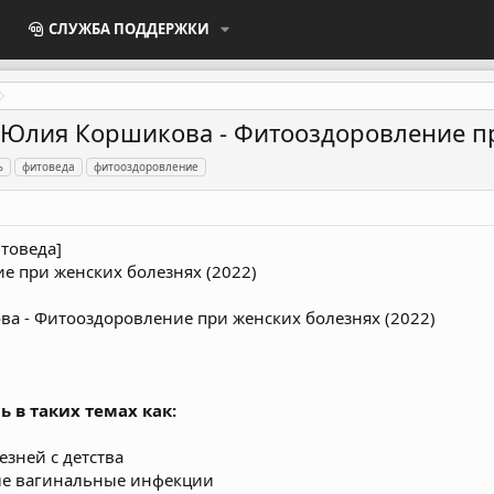
СЛУЖБА ПОДДЕРЖКИ
 Юлия Коршикова - Фитооздоровление пр
ь
фитоведа
фитооздоровление
товеда]
 при женских болезнях (2022)
ь в таких темах как:
езней с детства
ые вагинальные инфекции