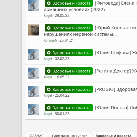
[Фитоведа] Елена 
Здоровье и красота
домашних условиях (2022)
29.05.22
Angel
[Юрий Константино
Здоровье и красота
нарушениях нервной системы…
25.01.21
Котофей
[Юлия Шефова] Же
Здоровье и красота
02.02.23
Angel
[Регина Доктор] Ж
Здоровье и красота
16.05.22
Angel
[PROBIO] Здоровая
Здоровье и красота
25.04.22
Angel
[Юлия Польза] Ли
Здоровье и красота
30.01.23
Angel
ГЛАВНАЯ
Слив платных курсов
Здоровье и красота