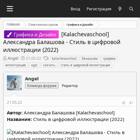
Вход
Регистрация
ГЛАВНАЯ
Слив платных курсов
Графика и Дизайн
[Kalachevaschool]
Графика и Дизайн
Александра Балашова - Стиль в цифровой
иллюстрации (2022)
А
Д
Т
Angel
21.05.22
kalachevaschool
балашова
графика
в
а
е
иллюстрация
курс
скачать
стиль в цифровой иллюстрации
т
т
г
о
а
и
Angel
р
н
т
а
Команда форума
Редактор
е
ч
м
а
21.05.22
ы
л
#1
а
Автор:
Александра Балашова [Kalachevaschool]
Название:
Стиль в цифровой иллюстрации (2022)