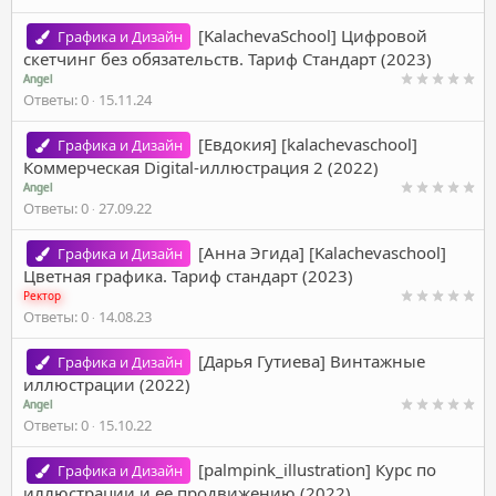
[KalachevaSchool] Цифровой
Графика и Дизайн
скетчинг без обязательств. Тариф Стандарт (2023)
Angel
Ответы
0
15.11.24
[Евдокия] [kalachevaschool]
Графика и Дизайн
Коммерческая Digital-иллюстрация 2 (2022)
Angel
Ответы
0
27.09.22
[Анна Эгида] [Kalachevaschool]
Графика и Дизайн
Цветная графика. Тариф стандарт (2023)
Ректор
Ответы
0
14.08.23
[Дарья Гутиева] Винтажные
Графика и Дизайн
иллюстрации (2022)
Angel
Ответы
0
15.10.22
[palmpink_illustration] Курс по
Графика и Дизайн
иллюстрации и ее продвижению (2022)