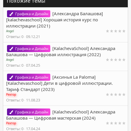
Похожие темы
[Александра Балашова]
Графика и Дизайн
[kalachevaschool] Хорошая история курс по
иллюстрации (2021)
Angel
Ответы
0
09.12.21
[KalachevaSchool] Александра
Графика и Дизайн
Балашова ― Цифровая иллюстрация (2022)
Angel
Ответы
0
07.04.25
[Аксинья La Paloma]
Графика и Дизайн
[Kalachevaschool] Дети в цифровой иллюстрации.
Тариф Стандарт (2023)
Ректор
Ответы
0
11.08.23
[KalachevaSchool] Александра
Графика и Дизайн
Балашова ― Цифровая мастерская (2024)
Ректор
Ответы
0
17.04.24