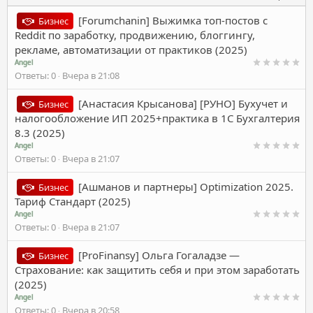
[Forumchanin] Выжимка топ-постов с
Бизнес
Reddit по заработку, продвижению, блоггингу,
рекламе, автоматизации от практиков (2025)
Angel
Ответы
0
Вчера в 21:08
[Анастасия Крысанова] [РУНО] Бухучет и
Бизнес
налогообложение ИП 2025+практика в 1С Бухгалтерия
8.3 (2025)
Angel
Ответы
0
Вчера в 21:07
[Ашманов и партнеры] Optimization 2025.
Бизнес
Тариф Стандарт (2025)
Angel
Ответы
0
Вчера в 21:07
[ProFinansy] Ольга Гогаладзе ―
Бизнес
Страхование: как защитить себя и при этом заработать
(2025)
Angel
Ответы
0
Вчера в 20:58