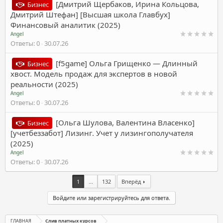
[Дмитрий Щербаков, Ирина Кольцова,
Бизнес
Дмитрий Штефан] [Высшая школа Главбух]
Финансовый аналитик (2025)
Angel
Ответы
0
30.07.26
[f5game] Ольга Грищенко ― Длинный
Бизнес
хвост. Модель продаж для экспертов в новой
реальности (2025)
Angel
Ответы
0
30.07.26
[Ольга Шулова, Валентина Власенко]
Бизнес
[учетбеззабот] Лизинг. Учет у лизингополучателя
(2025)
Angel
Ответы
0
30.07.26
1
...
132
Вперёд
Войдите или зарегистрируйтесь для ответа.
ГЛАВНАЯ
Слив платных курсов