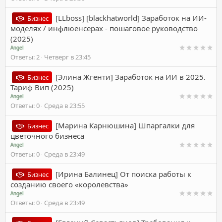
[LLboss] [blackhatworld] Заработок на ИИ-
Бизнес
моделях / инфлюенсерах - пошаговое руководство
(2025)
Angel
Ответы
2
Четверг в 23:45
[Элина Жгенти] Заработок на ИИ в 2025.
Бизнес
Тариф Вип (2025)
Angel
Ответы
0
Среда в 23:55
[Марина Карнюшина] Шпаргалки для
Бизнес
цветочного бизнеса
Angel
Ответы
0
Среда в 23:49
[Ирина Балинец] От поиска работы к
Бизнес
созданию своего «королевства»
Angel
Ответы
0
Среда в 23:49