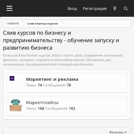
Вход
Регистрация
ГЛАВНАЯ
Слив платных курсов
Слив курсов по бизнесу и
предпринимательству - обучение запуску и
развитию бизнеса
Большая база бизнес-курсов: запуск своего дела, управление компанией,
финансы, продажи, стартапы и масштабирование. Материалы для
начинающих предпринимателей и владельцев бизнеса.
Маркетинг и реклама
Темы
74
Сообщения
78
Маркетплейсы
Темы
168
Сообщения
183
Фильтры