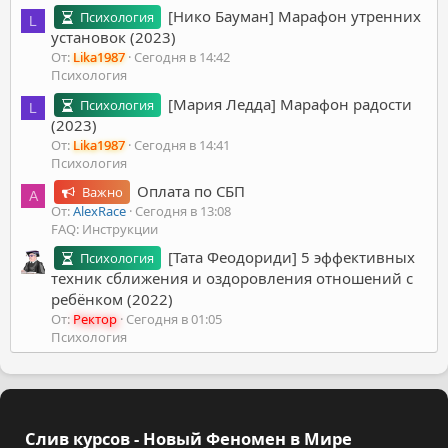
[Нико Бауман] Марафон утренних
Психология
L
установок (2023)
От:
Lika1987
Сегодня в 14:42
Психология
[Мария Ледда] Марафон радости
Психология
L
(2023)
От:
Lika1987
Сегодня в 14:41
Психология
Оплата по СБП
Важно
A
От:
AlexRace
Сегодня в 13:08
FAQ: Инструкции
[Тата Феодориди] 5 эффективных
Психология
техник сближения и оздоровления отношений с
ребёнком (2022)
От:
Ректор
Сегодня в 01:05
Психология
Слив курсов - Новый Феномен в Мире