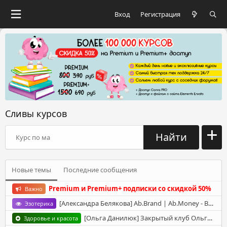
Вход
Регистрация
Сливы курсов
+
Найти
Новые темы
Последние сообщения
Premium и Premium+ подписки со скидкой 50%
Важно
[Александра Белякова] Ab.Brand | Ab.Money - Все инфоматериалы (2022-2023)
Эзотерика
[Ольга Данилюк] Закрытый клуб Ольги Данилюк. Октябрь (2025)
Здоровье и красота