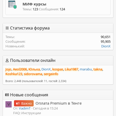
МИФ курсы
Темы
123
Сообщения
124
Статистика форума
Темы
90,651
Сообщения
95,905
Новенький
DionX
Пользователи онлайн
Jojo
Aeol2006
Юлька
DionX
kospas
Lika1987
marabu
takna
Koshka123
sidorovama
sergeinfo
Всего: 2,448 (пользователей: 11, гостей: 2,334)
Новые сообщения
Оплата Premium в Тенге
Важно
V
От:
VadimT
Сегодня в 15:24
FAQ: Инструкции