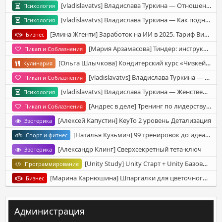
[vladislavatvs] Владислава Туркина ― Отношения. Тариф с тренингом. Январь (2024)
Психология
[vladislavatvs] Владислава Туркина ― Как поднять самоценность (2025)
Психология
[Элина Жгенти] Заработок на ИИ в 2025. Тариф Вип (2025)
Бизнес
[Мария Арзамасова] Тиндер: инструкция к применению
Пикап и Соблазнения
[Ольга Шлычкова] Кондитерский курс «Чизкейки от А до Я» (2025)
Кулинария
[vladislavatvs] Владислава Туркина ― Секреты переписки + Как влюбить в себя (2025)
Пикап и Соблазнения
[vladislavatvs] Владислава Туркина ― Женственность. Тариф С тренингом EMDR (2024)
Психология
[Андрес в деле] Тренинг по лидерству (2025)
Пикап и Соблазнения
[Алексей Капустин] KeyTo 2 уровень Детализация
Эзотерика
[Наталья Кузьмич] 99 тренировок до идеального тела (2021)
Спорт и фитнес
[Александр Клинг] Сверхсекретный тета-ключ
Эзотерика
[Unity Study] Unity Старт + Unity Базовый
Программирование
[Марина Карнюшина] Шпаргалки для цветочного бизнеса
Бизнес
[Ирина Балинец] От поиска работы к созданию своего «королевства»
Бизнес
[МИФ] Дыши. Списки на все случаи жизни
Саморазвитие
Администрация
[Евгений Севастьянов] Требования к руководителям
Бизнес