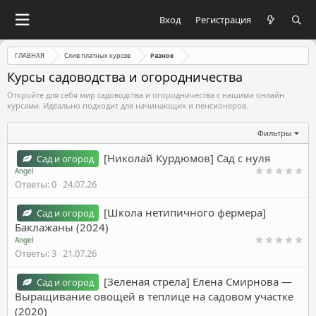
Вход
Регистрация
ГЛАВНАЯ
Слив платных курсов
Разное
Курсы садоводства и огородничества
Откройте для себя мир садоводства и огородничества с нашими онлайн
курсами. Идеально подходит для начинающих и пенсионеров.
Фильтры
[Николай Курдюмов] Сад с нуля
Сад и огород
Angel
Ответы
0
24.07.26
[Школа нетипичного фермера]
Сад и огород
Баклажаны (2024)
Angel
Ответы
3
21.07.26
[Зеленая стрела] Елена Смирнова ―
Сад и огород
Выращивание овощей в теплице на садовом участке
(2020)