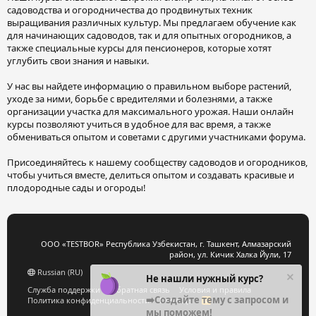
садоводства и огородничества до продвинутых техник
выращивания различных культур. Мы предлагаем обучение как
для начинающих садоводов, так и для опытных огородников, а
также специальные курсы для пенсионеров, которые хотят
углубить свои знания и навыки.
У нас вы найдете информацию о правильном выборе растений,
уходе за ними, борьбе с вредителями и болезнями, а также
организации участка для максимального урожая. Наши онлайн
курсы позволяют учиться в удобное для вас время, а также
обмениваться опытом и советами с другими участниками форума.
Присоединяйтесь к нашему сообществу садоводов и огородников,
чтобы учиться вместе, делиться опытом и создавать красивые и
плодородные сады и огороды!
ООО «TESTBOR» Республика Узбекистан, г. Ташкент, Алмазарский
район, ул. Кичик Халка Йули, 17
Russian (RU)
Не нашли нужный курс?
Служба поддержки
Обратная связь
Условия и правила
➡️Создайте тему с запросом и
Политика конфиденциальности
Помощь
R
S
мы поможем!