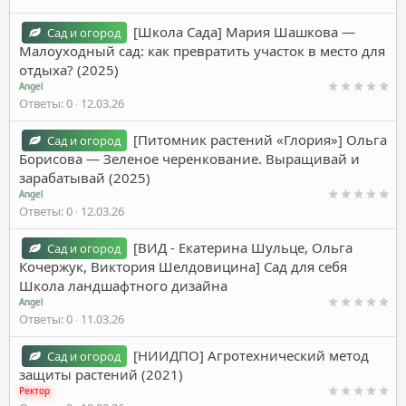
[Школа Сада] Мария Шашкова ―
Сад и огород
Малоуходный сад: как превратить участок в место для
отдыха? (2025)
Angel
Ответы
0
12.03.26
[Питомник растений «Глория»] Ольга
Сад и огород
Борисова ― Зеленое черенкование. Выращивай и
зарабатывай (2025)
Angel
Ответы
0
12.03.26
[ВИД - Екатерина Шульце, Ольга
Сад и огород
Кочержук, Виктория Шелдовицина] Сад для себя
Школа ландшафтного дизайна
Angel
Ответы
0
11.03.26
[НИИДПО] Агротехнический метод
Сад и огород
защиты растений (2021)
Ректор