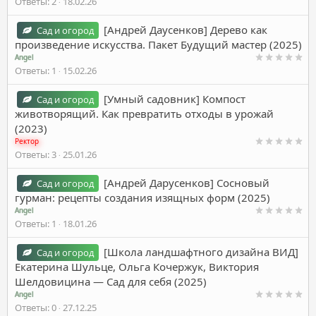
Ответы
2
18.02.26
[Андрей Даусенков] Дерево как
Сад и огород
произведение искусства. Пакет Будущий мастер (2025)
Angel
Ответы
1
15.02.26
[Умный садовник] Компост
Сад и огород
животворящий. Как превратить отходы в урожай
(2023)
Ректор
Ответы
3
25.01.26
[Андрей Дарусенков] Сосновый
Сад и огород
гурман: рецепты создания изящных форм (2025)
Angel
Ответы
1
18.01.26
[Школа ландшафтного дизайна ВИД]
Сад и огород
Екатерина Шульце, Ольга Кочержук, Виктория
Шелдовицина ― Сад для себя (2025)
Angel
Ответы
0
27.12.25