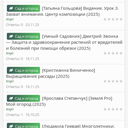
[Татьяна Гольцова] Видение. Урок 3.
Сад и огород
Захват внимания. Центр композиции (2025)
Angel
Ответы
0
23.11.25
[Умный Садовник] Дмитрий Звонка
Сад и огород
― Защита и здравоохранение растений от вредителей
и болезней при помощи обрезки (2025)
Angel
Ответы
0
18.11.25
[Кристианна Виниченко]
Сад и огород
Выращивание рассады (2025)
Angel
Ответы
0
18.11.25
[Ярослава Степанчук] [Земля Pro]
Сад и огород
Мой огород (2025)
Angel
Ответы
1
16.10.25
[Людмила Гиевая] Многолетники:
Сад и огород