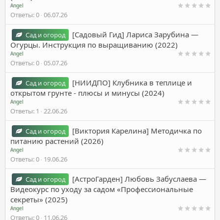
Angel
Ответы
0
06.07.26
[Садовый Гид] Лариса Зарубина ―
Сад и огород
Огурцы. Инструкция по выращиванию (2022)
Angel
Ответы
0
05.07.26
[НИИДПО] Клубника в теплице и
Сад и огород
открытом грунте - плюсы и минусы (2024)
Angel
Ответы
1
22.06.26
[Виктория Карелина] Методичка по
Сад и огород
питанию растений (2026)
Angel
Ответы
0
19.06.26
[АстроГарден] Любовь Забуслаева ―
Сад и огород
Видеокурс по уходу за садом «Профессиональные
секреты» (2025)
Angel
Ответы
0
11.06.26