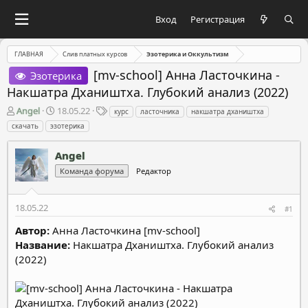
Вход
Регистрация
ГЛАВНАЯ
Слив платных курсов
Эзотерика и Оккультизм
[mv-school] Анна Ласточкина -
Эзотерика
Накшатра Дхаништха. Глубокий анализ (2022)
А
Д
Т
Angel
18.05.22
курс
ласточника
накшатра дхаништха
в
а
е
скачать
эзотерика
т
т
г
о
а
и
Angel
р
н
т
а
Команда форума
Редактор
е
ч
м
а
18.05.22
ы
л
#1
а
Автор:
Анна Ласточкина [mv-school]
Название:
Накшатра Дхаништха. Глубокий анализ
(2022)