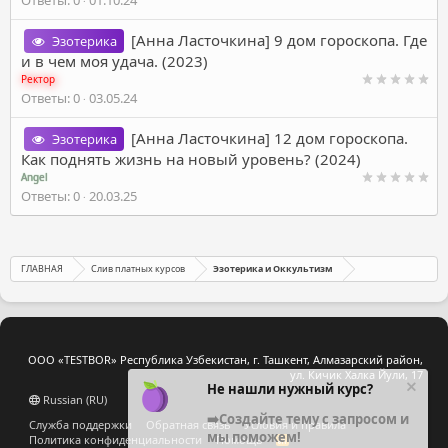
[Анна Ласточкина] 9 дом гороскопа. Где
Эзотерика
и в чем моя удача. (2023)
Ректор
Ответы
0
03.05.24
[Анна Ласточкина] 12 дом гороскопа.
Эзотерика
Как поднять жизнь на новый уровень? (2024)
Angel
Ответы
0
20.03.25
ГЛАВНАЯ
Слив платных курсов
Эзотерика и Оккультизм
ООО «TESTBOR» Республика Узбекистан, г. Ташкент, Алмазарский район,
ул. Кичик Халка Йули, 17
Не нашли нужный курс?
Russian (RU)
➡️Создайте тему с запросом и
Служба поддержки
Обратная связь
Условия и правила
мы поможем!
Политика конфиденциальности
Помощь
R