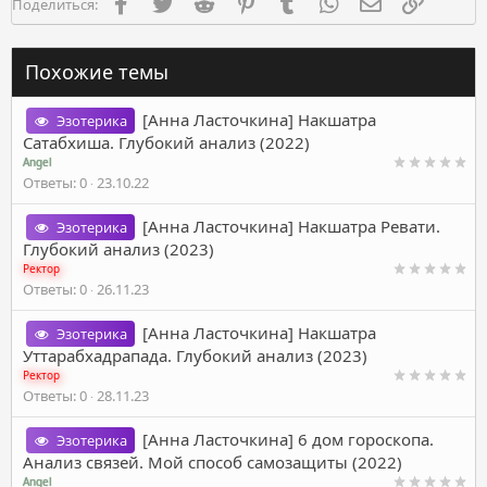
Facebook
Twitter
Reddit
Pinterest
Tumblr
WhatsApp
Электронная п
Ссылка
Поделиться:
Похожие темы
[Анна Ласточкина] Накшатра
Эзотерика
Сатабхиша. Глубокий анализ (2022)
Angel
Ответы
0
23.10.22
[Анна Ласточкина] Накшатра Ревати.
Эзотерика
Глубокий анализ (2023)
Ректор
Ответы
0
26.11.23
[Анна Ласточкина] Накшатра
Эзотерика
Уттарабхадрапада. Глубокий анализ (2023)
Ректор
Ответы
0
28.11.23
[Анна Ласточкина] 6 дом гороскопа.
Эзотерика
Анализ связей. Мой способ самозащиты (2022)
Angel