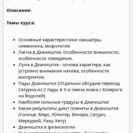
Описание:
Темы курса:
Основные характеристики накшатры,
символика, мифология
Лагна в Дхаништхе. Особенности внешности,
особенности поведения.
Луна в Дхаништхе - основа характера, как
устроено внимание натива, особенности
восприятия
Пады Дхаништхи (Отдельно обсудим переход
Сатурна из 2 пады в 3 и смена знака с Козерога
на Водолей)
Наиболее сильные градусы в Дхаништхе
Какие результаты дают планеты в Дхаништхе
(Солнце, Марс, Юпитер, Венера, Сатурн,
Меркурий, Раху, Кету)
Дхаништха в физиологии
Годы активизации накшатры Дхаништха