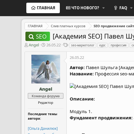
ГЛАВНАЯ
ЧТО НОВОГО?
FAQ
ГЛАВНАЯ
Слив платных курсов
SEO продвижение сай
[Академия SEO] Павел Шу
SEO
А
Д
Т
Angel
26.05.22
seo-маркетолог
курс
профессия
с
в
а
е
т
т
г
26.05.22
о
а
и
р
н
Автор:
Павел Шульга [Акаде
т
а
Название:
Профессия seo-мар
е
ч
м
а
ы
л
Angel
а
Команда форума
Описание:
Редактор
Модуль 1.
Последние темы
Фундамент продвижения: а
автора:
[Ольга Данилюк]