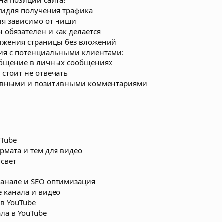
на позиции сайта?
тидля получения трафика
ия зависимо от ниши
 обязателен и как делается
ижения страницы без вложений
ия с потенциальными клиентами:
общение в личных сообщениях
 стоит не отвечать
тивными и позитивными комментариями
uTube
рмата и тем для видео
 свет
канале и SEO оптимизация
 канала и видео
 в YouTube
ла в YouTube