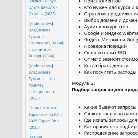
Поиск клиентов
Закрытый клуб
Кто нужен для курса и 
Ольги Данилюк.
Стратегия продвижени
Октябрь (2025)
Выбор домена и домен
[vladislavatvs]
Аудит конкурентов
Владислава
Google и Яндекс Webma
Туркина ―
Яндекс.Метрика и Googl
Отношения. Тариф
Проверка позиций
с тренингом.
Сколько стоит SEO
Январь (2024)
От чего зависит стоимо
Когда брать деньги
[vladislavatvs]
Как посчитать расходы
Владислава
Туркина ― Как
Модуль 2.
поднять
Подбор запросов для прод
самоценность
(2025)
Какие бывают запросы
[Элина Жгенти]
С каких запросов важн
Заработок на ИИ в
Где искать запросы дл
2025. Тариф Вип
Как правильно подбир
(2025)
Распределение запросо
[Мария