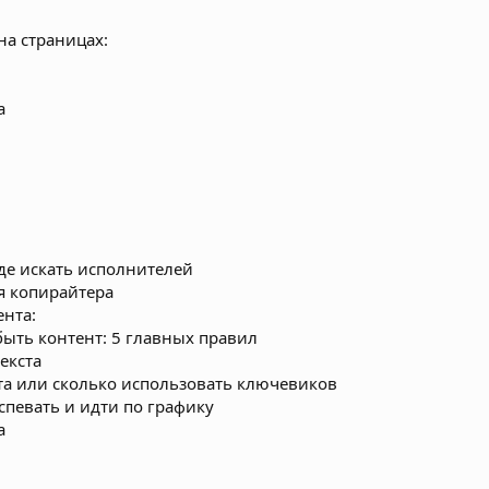
а страницах:
а
где искать исполнителей
я копирайтера
нта:
ыть контент: 5 главных правил
екста
та или сколько использовать ключевиков
успевать и идти по графику
а