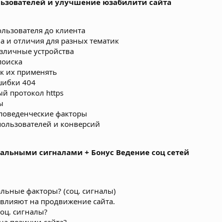
льзователей и улучшение юзабилити сайта
ользователя до клиента
а и отличия для разных тематик
азличные устройства
поиска
ак их применять
шибки 404
й протокол https
ы
 поведенческие факторы
пользователей и конверсий
циальными сигналами + Бонус Ведение соц сетей
альные факторы? (соц. сигналы)
и влияют на продвижение сайта.
оц. сигналы?