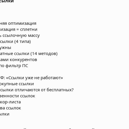
ссылки
няя оптимизация
изация = сплетни
ь ссылочную массу
сылки (4 типа)
нужны
латные ссылки (14 методов)
ками конкурентов
 по фильтр ПС
: «Ссылки уже не работают»
окупные ссылки
сылки отличаются от бесплатных?
венности ссылок
кор-листа
ва ссылок
сылки