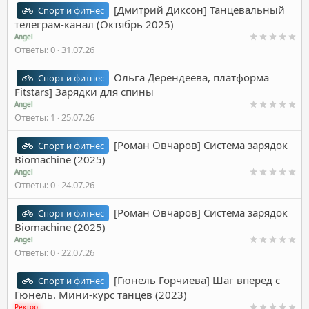
[Дмитрий Диксон] Танцевальный
Спорт и фитнес
телеграм-канал (Октябрь 2025)
Angel
Ответы
0
31.07.26
Ольга Дерендеева, платформа
Спорт и фитнес
Fitstars] Зарядки для спины
Angel
Ответы
1
25.07.26
[Роман Овчаров] Система зарядок
Спорт и фитнес
Biomachine (2025)
Angel
Ответы
0
24.07.26
[Роман Овчаров] Система зарядок
Спорт и фитнес
Biomachine (2025)
Angel
Ответы
0
22.07.26
[Гюнель Горчиева] Шаг вперед с
Спорт и фитнес
Гюнель. Мини-курс танцев (2023)
Ректор