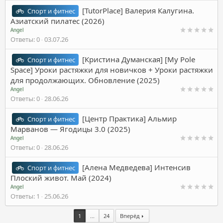
[TutorPlace] Валерия Калугина.
Спорт и фитнес
Азиатский пилатес (2026)
Angel
Ответы
0
03.07.26
[Кристина Думанская] [My Pole
Спорт и фитнес
Space] Уроки растяжки для новичков + Уроки растяжки
для продолжающих. Обновление (2025)
Angel
Ответы
0
28.06.26
[Центр Практика] Альмир
Спорт и фитнес
Марванов ― Ягодицы 3.0 (2025)
Angel
Ответы
0
28.06.26
[Алена Медведева] Интенсив
Спорт и фитнес
Плоский живот. Май (2024)
Angel
Ответы
1
25.06.26
1
...
24
Вперёд