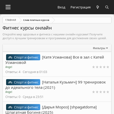
Вход
Регистрация
ГЛАВНАЯ
Слив платных курсов
Фитнес курсы онлайн
Откройте мир здоровья и фитнеса с нашими онлайн курсами! Получите
доступ к лучшим тренировкам и программам для достижения своих целей.
Фильтры
[Катя Усманова] Все в зал с Катей
Спорт и фитнес
Усмановой
Angel
Ответы
4
Сегодня в 01:03
[Наталья Кузьмич] 99 тренировок
Спорт и фитнес
до идеального тела (2021)
Angel
Ответы
0
Среда в 23:51
[Дарья Мороз] [shpagatdoma]
Спорт и фитнес
Шпагатная богиня (2025)