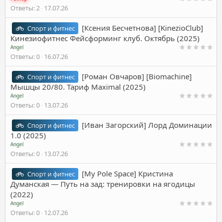
Ответы
2
17.07.26
[Ксения Бесчетнова] [KinezioClub]
Спорт и фитнес
Кинезиофитнес Фейсформинг клуб. Октябрь (2025)
Angel
Ответы
0
16.07.26
[Роман Овчаров] [Biomachine]
Спорт и фитнес
Мышцы 20/80. Тариф Maximal (2025)
Angel
Ответы
0
13.07.26
[Иван Загорский] Лорд Доминации
Спорт и фитнес
1.0 (2025)
Angel
Ответы
0
13.07.26
[My Pole Space] Кристина
Спорт и фитнес
Думанская ― Путь на зад: тренировки на ягодицы
(2022)
Angel
Ответы
0
12.07.26