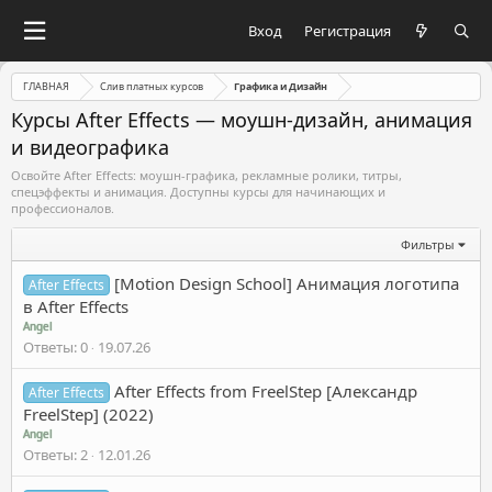
Вход
Регистрация
ГЛАВНАЯ
Слив платных курсов
Графика и Дизайн
Курсы After Effects — моушн-дизайн, анимация
и видеографика
Освойте After Effects: моушн-графика, рекламные ролики, титры,
спецэффекты и анимация. Доступны курсы для начинающих и
профессионалов.
Фильтры
[Motion Design School] Анимация логотипа
After Effects
в After Effects
Angel
Ответы
0
19.07.26
After Effects from FreelStep [Александр
After Effects
FreelStep] (2022)
Angel
Ответы
2
12.01.26