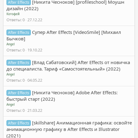
[Никита Чесноков] [profileschool] Моушн
After Effects
дизайн (2022)
Котофей
Ответы
0
27.12.22
Супер After Effects [VideoSmile] [Михаил
After Effects
Бычков]
Angel
Ответы
0
19.10.22
[Влад Сабатовский] After Effects от новичка
After Effects
до специалиста. Тариф «Самостоятельный» (2022)
Angel
Ответы
0
04.05.22
[Никита Чесноков] Adobe After Effects:
After Effects
быстрый старт (2022)
Angel
Ответы
0
21.03.22
[skillshare] Анимационная графика: освойте
After Effects
анимационную графику в After Effects и Illustrator
(2021)