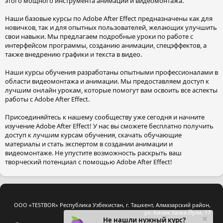
этого мощного инструмента анимации и видеомонтажа.
Наши базовые курсы по Adobe After Effect предназначены как для
новичков, так и для опытных пользователей, желающих улучшить
свои навыки. Мы предлагаем подробные уроки по работе с
интерфейсом программы, созданию анимации, спецэффектов, а
также внедрению графики и текста в видео.
Наши курсы обучения разработаны опытными профессионалами в
области видеомонтажа и анимации. Мы предоставляем доступ к
лучшим онлайн урокам, которые помогут вам освоить все аспекты
работы с Adobe After Effect.
Присоединяйтесь к нашему сообществу уже сегодня и начните
изучение Adobe After Effect! У нас вы сможете бесплатно получить
доступ к лучшим курсам обучения, скачать обучающие
материалы и стать экспертом в создании анимации и
видеомонтаже. Не упустите возможность раскрыть ваш
творческий потенциал с помощью Adobe After Effect!
ООО «TESTBOR» Республика Узбекистан, г. Ташкент, Алмазарский район,
ул. Кичик Халка Йули, 17
Не нашли нужный курс?