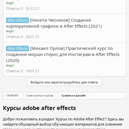
Angel
Ответы
0
26.12.21
[Никита Чесноков] Создание
After Effects
корпоративной графики в After Effects (2021)
Angel
Ответы
0
26.01.21
[Михаил Орлов] Практический курс по
After Effects
созданию моушн сторис для Инстаграм в After Effects
(2020)
Angel
Ответы
0
18.01.21
Войдите или зарегистрируйтесь для ответа.
ГЛАВНАЯ
Слив платных курсов
Графика и Дизайн
Курсы adobe after effects
Добро пожаловать в раздел 'Курсы по Adobe After Effect'! Здесь вы
найдете обширный выбор обучающих материалов для освоения