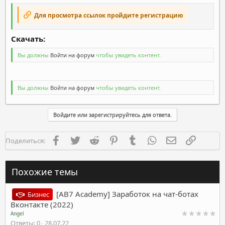
Для просмотра ссылок пройдите регистрацию
Скачать:​
Вы должны
Войти на форум
чтобы увидеть контент.
Вы должны
Войти на форум
чтобы увидеть контент.
Войдите или зарегистрируйтесь для ответа.
Facebook
Twitter
Reddit
Pinterest
Tumblr
WhatsApp
Электронная п
Ссылка
Поделиться:
Похожие темы
[AB7 Academy] Заработок на чат-ботах
Бизнес
Вконтакте (2022)
Angel
Ответы
0
28.07.22