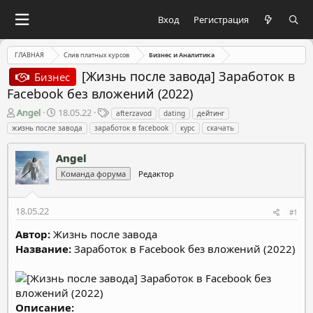
Вход
Регистрация
ГЛАВНАЯ
Слив платных курсов
Бизнес и Аналитика
[Жизнь после завода] Заработок в
Бизнес
Facebook без вложений (2022)
А
Д
Т
Angel
18.05.22
afterzavod
dating
дейтинг
в
а
е
жизнь после завода
заработок в facebook
курс
скачать
т
т
г
о
а
и
Angel
р
н
т
а
Команда форума
Редактор
е
ч
м
а
18.05.22
ы
л
#1
а
Автор:
Жизнь после завода
Название:
Заработок в Facebook без вложений (2022)
Описание: