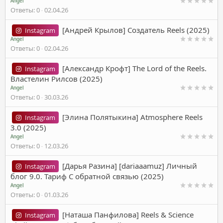
Angel
Ответы
0
02.04.26
[Андрей Крылов] Создатель Reels (2025)
Instagram
Angel
Ответы
0
02.04.26
[Александр Крофт] The Lord of the Reels.
Instagram
Властелин Рилсов (2025)
Angel
Ответы
0
30.03.26
[Элина Полятыкина] Atmosphere Reels
Instagram
3.0 (2025)
Angel
Ответы
0
12.03.26
[Дарья Разина] [dariaaamuz] Личный
Instagram
блог 9.0. Тариф С обратной связью (2025)
Angel
Ответы
0
01.03.26
[Наташа Панфилова] Reels & Science
Instagram