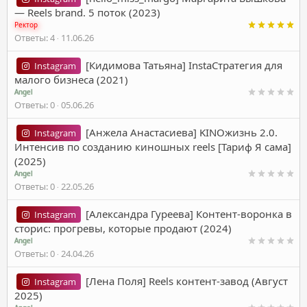
― Reels brand. 5 поток (2023)
Ректор
Ответы
4
11.06.26
[Кидимова Татьяна] InstaСтратегия для
Instagram
малого бизнеса (2021)
Angel
Ответы
0
05.06.26
[Анжела Анастасиева] KINOжизнь 2.0.
Instagram
Интенсив по созданию киношных reels [Тариф Я сама]
(2025)
Angel
Ответы
0
22.05.26
[Александра Гуреева] Контент-воронка в
Instagram
сторис: прогревы, которые продают (2024)
Angel
Ответы
0
24.04.26
[Лена Поля] Reels контент-завод (Август
Instagram
2025)