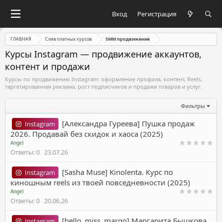
Вход
Регистрация
ГЛАВНАЯ
Слив платных курсов
SMM продвижение
Курсы Instagram — продвижение аккаунтов,
контент и продажи
Курсы по продвижению Instagram: оформление профиля, контент, Reels,
таргетированная реклама, рост подписчиков и продажи товаров и услуг.
Фильтры
[Александра Гуреева] Пушка продаж
Instagram
2026. Продавай без скидок и хаоса (2025)
Angel
Ответы
0
23.07.26
[Sasha Muse] Kinolenta. Курс по
Instagram
киношным reels из твоей повседневности (2025)
Angel
Ответы
0
20.06.26
[hello_miss_margo] Маргарита Бышкова
Instagram