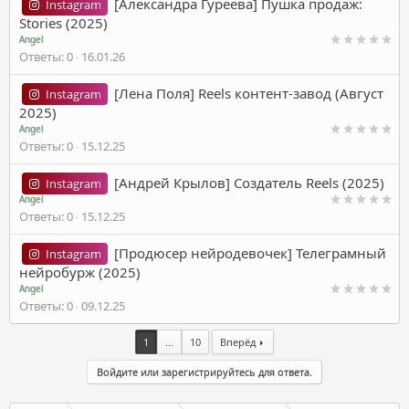
[Александра Гуреева] Пушка продаж:
Instagram
Stories (2025)
Angel
Ответы
0
16.01.26
[Лена Поля] Reels контент-завод (Август
Instagram
2025)
Angel
Ответы
0
15.12.25
[Андрей Крылов] Создатель Reels (2025)
Instagram
Angel
Ответы
0
15.12.25
[Продюсер нейродевочек] Телеграмный
Instagram
нейробурж (2025)
Angel
Ответы
0
09.12.25
1
...
10
Вперёд
Войдите или зарегистрируйтесь для ответа.