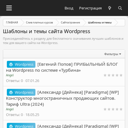
Вход
Регистрация
ГЛАВНАЯ
Слив платных курсов
Сайтостроение
Шаблоны и темы
Шаблоны и темы сайта Wordpress
Присоединяйтесь к разделу для бесплатного скачивания лучших шаблонов и
тем для вашего сайта на Wordpress.
Фильтры
[Евгений Попов] ПРИБЫЛЬНЫЙ БЛОГ
Wordpress
на Wordpress по системе «Турбина»
Angel
Ответы
0
07.01.26
[Александр [Дейнека] [Paradigma] [WP]
Wordpress
Конструктор многостраничных продающих сайтов.
Тариф Ultra (2024)
Angel
Ответы
0
18.05.25
[Александр [Дейнека] [Paradigma] [WP]
Wordpress