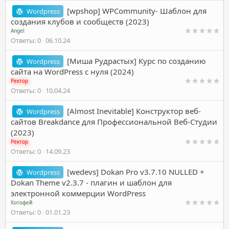
[wpshop] WPCommunity- Шаблон для
Wordpress
создания клубов и сообществ (2023)
Angel
Ответы
0
06.10.24
[Миша Рудрастых] Курс по созданию
Wordpress
сайта на WordPress с нуля (2024)
Ректор
Ответы
0
10.04.24
[Almost Inevitable] Конструктор веб-
Wordpress
сайтов Breakdance для Профессиональной Веб-Студии
(2023)
Ректор
Ответы
0
14.09.23
[wedevs] Dokan Pro v3.7.10 NULLED +
Wordpress
Dokan Theme v2.3.7 - плагин и шаблон для
электронной коммерции WordPress
Котофей
Ответы
0
01.01.23