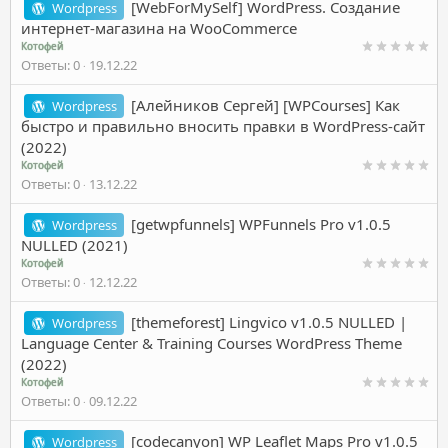
[WebForMySelf] WordPress. Создание
Wordpress
интернет-магазина на WooCommerce
Котофей
Ответы
0
19.12.22
[Алейников Сергей] [WPCourses] Как
Wordpress
быстро и правильно вносить правки в WordPress-сайт
(2022)
Котофей
Ответы
0
13.12.22
[getwpfunnels] WPFunnels Pro v1.0.5
Wordpress
NULLED (2021)
Котофей
Ответы
0
12.12.22
[themeforest] Lingvico v1.0.5 NULLED |
Wordpress
Language Center & Training Courses WordPress Theme
(2022)
Котофей
Ответы
0
09.12.22
[codecanyon] WP Leaflet Maps Pro v1.0.5
Wordpress