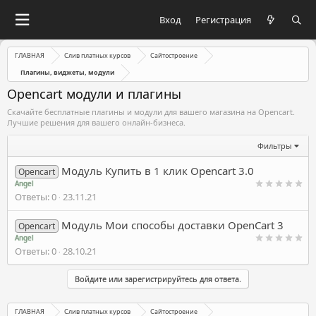
Вход
Регистрация
ГЛАВНАЯ
Слив платных курсов
Сайтостроение
Плагины, виджеты, модули
Opencart модули и плагины
Скачайте бесплатные плагины и модули для вашего магазина на Opencart.
Лучшие решения для вашего онлайн-бизнеса.
Фильтры
Модуль Купить в 1 клик Opencart 3.0
Opencart
Angel
Ответы
0
23.11.21
Модуль Мои способы доставки OpenCart 3
Opencart
Angel
Ответы
0
28.10.21
Войдите или зарегистрируйтесь для ответа.
ГЛАВНАЯ
Слив платных курсов
Сайтостроение