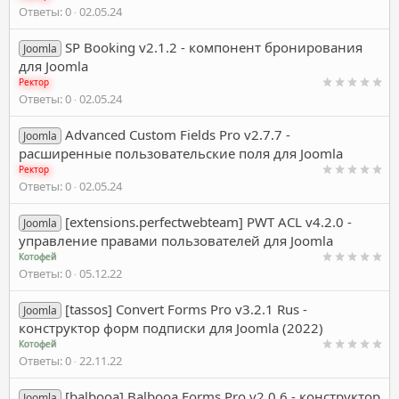
Ответы
0
02.05.24
SP Booking v2.1.2 - компонент бронирования
Joomla
для Joomla
Ректор
Ответы
0
02.05.24
Advanced Custom Fields Pro v2.7.7 -
Joomla
расширенные пользовательские поля для Joomla
Ректор
Ответы
0
02.05.24
[extensions.perfectwebteam] PWT ACL v4.2.0 -
Joomla
управление правами пользователей для Joomla
Котофей
Ответы
0
05.12.22
[tassos] Convert Forms Pro v3.2.1 Rus -
Joomla
конструктор форм подписки для Joomla (2022)
Котофей
Ответы
0
22.11.22
[balbooa] Balbooa Forms Pro v2.0.6 - конструктор
Joomla