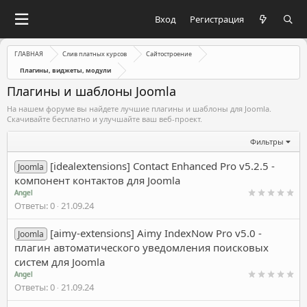
Вход
Регистрация
ГЛАВНАЯ
Слив платных курсов
Сайтостроение
Плагины, виджеты, модули
Плагины и шаблоны Joomla
На нашем форуме вы найдете лучшие плагины и шаблоны для Joomla.
Скачивайте бесплатно и улучшайте ваш веб-проект.
Фильтры
[idealextensions] Contact Enhanced Pro v5.2.5 -
Joomla
компонент контактов для Joomla
Angel
Ответы
0
21.09.24
[aimy-extensions] Aimy IndexNow Pro v5.0 -
Joomla
плагин автоматического уведомления поисковых
систем для Joomla
Angel
Ответы
0
21.09.24