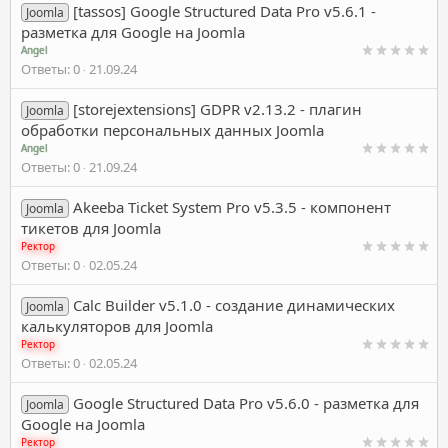
[tassos] Google Structured Data Pro v5.6.1 -
Joomla
разметка для Google на Joomla
Angel
Ответы
0
21.09.24
[storejextensions] GDPR v2.13.2 - плагин
Joomla
обработки персональных данных Joomla
Angel
Ответы
0
21.09.24
Akeeba Ticket System Pro v5.3.5 - компонент
Joomla
тикетов для Joomla
Ректор
Ответы
0
02.05.24
Calc Builder v5.1.0 - создание динамических
Joomla
калькуляторов для Joomla
Ректор
Ответы
0
02.05.24
Google Structured Data Pro v5.6.0 - разметка для
Joomla
Google на Joomla
Ректор