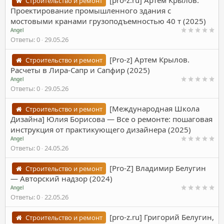
[pro-z.ru] Артем Крылов.
Строительство и ремонт
Проектирование промышленного здания с
мостовыми кранами грузоподъемностью 40 т (2025)
Angel
Ответы
0
29.05.26
[Pro-z] Артем Крылов.
Строительство и ремонт
Расчеты в Лира-Сапр и Сапфир (2025)
Angel
Ответы
0
29.05.26
[Международная Школа
Строительство и ремонт
Дизайна] Юлия Борисова ― Все о ремонте: пошаговая
инструкция от практикующего дизайнера (2025)
Angel
Ответы
0
24.05.26
[Pro-Z] Владимир Белугин
Строительство и ремонт
― Авторский надзор (2024)
Angel
Ответы
0
22.05.26
[pro-z.ru] Григорий Белугин,
Строительство и ремонт