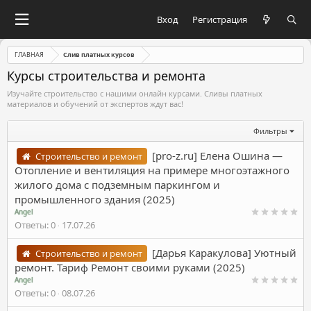
Вход
Регистрация
ГЛАВНАЯ
Слив платных курсов
Курсы строительства и ремонта
Изучайте строительство с нашими онлайн курсами. Сливы платных
материалов и обучений от экспертов ждут вас!
Фильтры
[pro-z.ru] Елена Ошина ―
Строительство и ремонт
Отопление и вентиляция на примере многоэтажного
жилого дома с подземным паркингом и
промышленного здания (2025)
Angel
Ответы
0
17.07.26
[Дарья Каракулова] Уютный
Строительство и ремонт
ремонт. Тариф Ремонт своими руками (2025)
Angel
Ответы
0
08.07.26