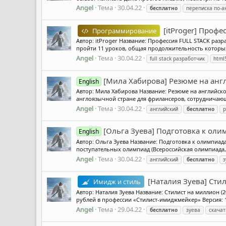
Angel
Тема
30.04.22
бесплатно
переписка по-а
[itProger] Проф
Программирование
Автор: itProger Название: Профессия FULL STACK раз
пройти 11 уроков, общая продолжительность которых 
Angel
Тема
30.04.22
full stack разработчик
html
[Мила Хабирова] Резюме на анг
English
Автор: Мила Хабирова Название: Резюме на английско
англоязычной стране для фрилансеров, сотрудничающ
Angel
Тема
30.04.22
английский
бесплатно
р
[Ольга Зуева] Подготовка к ол
English
Автор: Ольга Зуева Название: Подготовка к олимпиа
поступательных олимпиад (Всероссийская олимпиада,
Angel
Тема
30.04.22
английский
бесплатно
з
[Наталия Зуева] Сти
Имидж и стиль
Автор: Наталия Зуева Название: Стилист на миллион (
рублей в профессии «Стилист-имиджмейкер» Версия: 1
Angel
Тема
29.04.22
бесплатно
зуева
скачат