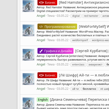
[Red Hamster] Антикризисн
Бизнес
Автор: Red Hamster Название: Антикризисное решени
Digital специалистов? Рассмотрим на примере таргетол
Angel
Тема
03.05.22
digital
red hamster
анти
[WebForMySelf] 
Программирование
Автор: WebForMySelf Название: WordPress-Мастер. Ра
Ежедневно растет количество бесплатных и платных те
Angel
Тема
03.05.22
webformyself
wordpress-ма
[Сергей Курбатов] 
Графика и Дизайн
Автор: Сергей Курбатов [enterclass] Название: Аквар
неуверенность быстро развеиваются, уступая место лю
Angel
Тема
03.05.22
enterclass
акварелист
б
[Лё Шифр] Ай-ти — я люблю
Бизнес
Автор: Лё Шифр Название: Ай-ти — я люблю тебя (202
полностью новый продукт сугубо мясной, кровавейше
Angel
Тема
03.05.22
ай ти
бесплатно
лё ши
[Диана Семенычева] Переписка п
English
Автор: Диана Семенычева Название: Переписка по-анг
бывает написать даже простое письмо, несмотря на то