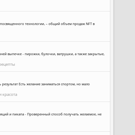
а, посвященного технологии, – общий объем продаж NFT в
шней выпечке - пирожки, булочки, ватрушки, а также закрытые,
рецепты
ь результат Есть желание заниматься спортом, но мало
и красота
ляций и пикапа - Проверенный способ получать желаемое, не