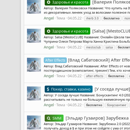
[Валерия Поляковс
Здоровье и красота
Автор: Валерия Поляковски Название: Что купить на I
из декоративных линеек уход за волосами полезное пи
Angel
Тема
04.05.22
iherb 3.0
бесплатно
пол
[Salsa] [MestoCL
Здоровье и красота
Автор: Salsa [MestoCLUB] Название: Онлайн-Школа та
Чуприна Олеся Петрова Марта Ханна Кристина Больбат
Angel
Тема
04.05.22
mestoclub
salsa
беспла
[Влад Сабатовский] After Ef
After Effects
Автор: Влад Сабатовский Название: After Effects от н
постпродакшном (композитинг, трекинг) Тем, кто хоч
Angel
Тема
04.05.22
after effects
бесплатно
[У соседа лучше
Покер, ставки, казино
Автор: У соседа лучше Название: Бонусхантинг 4.0 (2
рассчитывать не только на большую ежемесячную приб
Angel
Тема
04.05.22
бесплатно
бонусхантинг
[Эльдар Гузаиров] Зарубежка 
SMM
Автор: Эльдар Гузаиров Название: Зарубежка 2.0 (202
получать доход в $ и при этом не сойдете с ума от этог