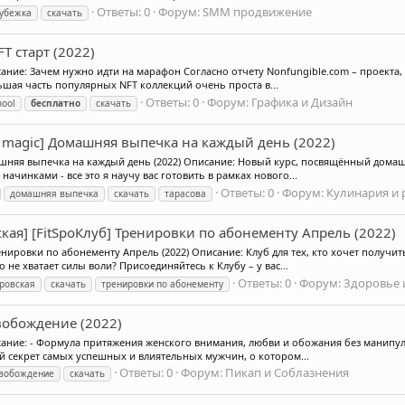
Ответы: 0
Форум:
SMM продвижение
убежка
скачать
FT старт (2022)
писание: Зачем нужно идти на марафон Согласно отчету Nonfungible.сom – проект
льшая часть популярных NFT коллекций очень проста в...
Ответы: 0
Форум:
Графика и Дизайн
hool
бесплатно
скачать
is magic] Домашняя выпечка на каждый день (2022)
омашняя выпечка на каждый день (2022) Описание: Новый курс, посвящённый дома
чинками - все это я научу вас готовить в рамках нового...
Ответы: 0
Форум:
Кулинария и 
домашняя выпечка
скачать
тарасова
кая] [FitSpoКлуб] Тренировки по абонементу Апрель (2022)
енировки по абонементу Апрель (2022) Описание: Клуб для тех, кто хочет получит
не хватает силы воли? Присоединяйтесь к Клубу – у вас...
Ответы: 0
Форум:
Здоровье 
ровская
скачать
тренировки по абонементу
вобождение (2022)
исание: - Формула притяжения женского внимания, любви и обожания без манипу
й секрет самых успешных и влиятельных мужчин, о котором...
Ответы: 0
Форум:
Пикап и Соблазнения
вобождение
скачать