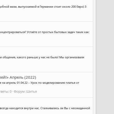
обной мази, выпускаемой в Германии стоит около 200 Евро) 3
онцентрироваться? Устаёте от простых бытовых задач таких как:
 и общения, какого раньше у нас не было! Мы организовали
ей!» Апрель (2022)
 на апрель 01.04.22 – Урок по моделированию платья от
веты: 0
Форум:
Шитье
 всегда находится внутри нас. Сталкивались ли Вы с неожиданной