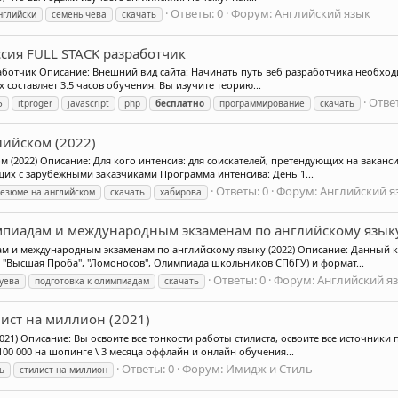
Ответы: 0
Форум:
Английский язык
нглийски
семенычева
скачать
ессия FULL STACK разработчик
работчик Описание: Внешний вид сайта: Начинать путь веб разработчика необход
составляет 3.5 часов обучения. Вы изучите теорию...
Ответ
5
itproger
javascript
php
бесплатно
программирование
скачать
лийском (2022)
м (2022) Описание: Для кого интенсив: для соискателей, претендующих на ваканс
их с зарубежными заказчиками Программа интенсива: День 1...
Ответы: 0
Форум:
Английский я
езюме на английском
скачать
хабирова
импиадам и международным экзаменам по английскому языку
дам и международным экзаменам по английскому языку (2022) Описание: Данный 
 "Высшая Проба", "Ломоносов", Олимпиада школьников СПбГУ) и формат...
Ответы: 0
Форум:
Английский я
уева
подготовка к олимпиадам
скачать
лист на миллион (2021)
2021) Описание: Вы освоите все тонкости работы стилиста, освоите все источники
00 000 на шопинге \ 3 месяца оффлайн и онлайн обучения...
Ответы: 0
Форум:
Имидж и Стиль
ь
стилист на миллион