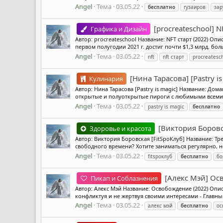
Angel
Тема
03.05.22
бесплатно
гузаиров
зар
[procreateschool] N
Графика и Дизайн
Автор: procreateschool Название: NFT старт (2022) О
первом полугодии 2021 г. достиг почти $1,3 млрд. бо
Angel
Тема
03.05.22
nft
nft старт
procreatesc
[Нина Тарасова] [Pastry 
Кулинария
Автор: Нина Тарасова [Pastry is magic] Название: Д
открытые и полуоткрытые пироги с любимыми всеми на
Angel
Тема
03.05.22
pastry is magic
бесплатно
[Виктория Боровс
Здоровье и красота
Автор: Виктория Боровская [FitSpoКлуб] Название: Тр
свободного времени? Хотите заниматься регулярно, но 
Angel
Тема
03.05.22
fitspoклуб
бесплатно
бо
[Алекс Мэй] Ос
Пикап и Соблазнения
Автор: Алекс Мэй Название: Освобождение (2022) Оп
конфликтуя и не жертвуя своими интересами - Главны
Angel
Тема
03.05.22
алекс мэй
бесплатно
ос