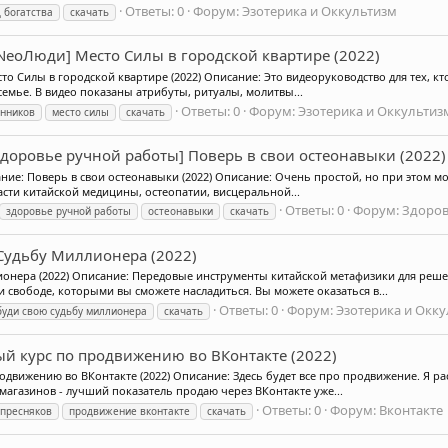
Ответы: 0
Форум:
Эзотерика и Оккультизм
 богатства
скачать
NeoЛюди] Место Силы в городской квартире (2022)
 Силы в городской квартире (2022) Описание: Это видеоруководство для тех, кто
семье. В видео показаны атрибуты, ритуалы, молитвы...
Ответы: 0
Форум:
Эзотерика и Оккультиз
нников
место силы
скачать
Здоровье ручной работы] Поверь в свои остеонавыки (2022)
ние: Поверь в свои остеонавыки (2022) Описание: Очень простой, но при этом м
сти китайской медицины, остеопатии, висцеральной...
Ответы: 0
Форум:
Здоров
здоровье ручной работы
остеонавыки
скачать
 Судьбу Миллионера (2022)
лионера (2022) Описание: Передовые инструменты китайской метафизики для реш
 свободе, которыми вы сможете насладиться. Вы можете оказаться в...
Ответы: 0
Форум:
Эзотерика и Окк
буди свою судьбу миллионера
скачать
ый курс по продвижению во ВКонтакте (2022)
движению во ВКонтакте (2022) Описание: Здесь будет все про продвижение. Я рас
агазинов - лучший показатель продаю через ВКонтакте уже...
Ответы: 0
Форум:
Вконтакте
пресняков
продвижение вконтакте
скачать