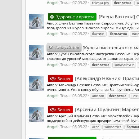
Angel
Тема
07.05.22
teleska.psy
бесплатно
к
[Елена Бахтина] 
Здоровье и красота
Автор: Елена Бахтина Название: Старости нет. 3 сту
веса, давления и уровня сахара в крови. Минус один и
Angel
Тема
07.05.22
бахтина
бесплатно
пла
Копирайтинг
[Курсы писательского ма
Автор: Курсы писательского мастерства Название: Чёр
сюжетов до уровней мотивации, от развития характера
Angel
Тема
07.05.22
бесплатно
копирайтинг
[Александр Нежник] Практи
Бизнес
Автор: Александр Нежник Название: Практический ку
очень много. Уже к концу обучения Вы научитесь: А
Angel
Тема
05.05.22
amazon
бесплатно
неж
[Арсений Шульгин] Маркетп
Бизнес
Автор: Арсений Шульгин Название: Маркетплейсы Тари
поддержкой от действующих предпринимателей. Купит
Angel
Тема
05.05.22
ozon
wildberries
беспла