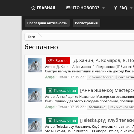
ГЛАВНАЯ
ЧТО НОВОГО?
FAQ
Последняя активность
Регистрация
Теги
бесплатно
[Д. Ханин, А. Комаров, Я. 
Бизнес
Автор: Д. Ханин, А. Комаров, Я. Подовжняя [IT Бизне
быстро вернуть инвестиции и увеличить доход? Как ве
Angel
Тема
07.05.22
it бизнес брокер
бесплатн
[Анна Ященко] Мастерск
Психология
Автор: Анна Ященко Название: Мастерская осознанной
быть лучше? Для этого я создала программу, посвящ
Angel
Тема
07.05.22
бесплатно
как жить по отк
[Teleska.psy] Клуб телес
Психология
Автор: Teleska.psy Название: Клуб телесных практик
это мы сами, наша внутренняя опора. Это одно из сам