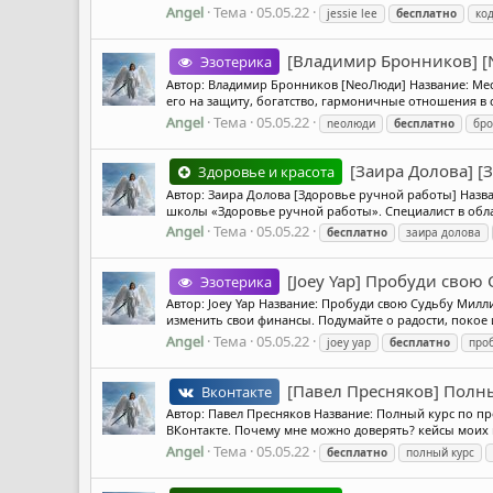
Angel
Тема
05.05.22
jessie lee
бесплатно
код
[Владимир Бронников] [
Эзотерика
Автор: Владимир Бронников [NeoЛюди] Название: Место
его на защиту, богатство, гармоничные отношения в 
Angel
Тема
05.05.22
neoлюди
бесплатно
бро
[Заира Долова] [
Здоровье и красота
Автор: Заира Долова [Здоровье ручной работы] Назва
школы «Здоровье ручной работы». Специалист в обла
Angel
Тема
05.05.22
бесплатно
заира долова
[Joey Yap] Пробуди свою
Эзотерика
Автор: Joey Yap Название: Пробуди свою Судьбу Мил
изменить свои финансы. Подумайте о радости, покое и
Angel
Тема
05.05.22
joey yap
бесплатно
про
[Павел Пресняков] Полн
Вконтакте
Автор: Павел Пресняков Название: Полный курс по про
ВКонтакте. Почему мне можно доверять? кейсы моих м
Angel
Тема
05.05.22
бесплатно
полный курс