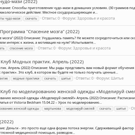
 чудо-мази (2022)
писание: Способы приготовления чудо-мази в домашних условиях. (30 граммов под
макологическое действие: Местное сосудорасширяющее и...
Ответы: 0
Форум:
Здоровье и красота
ты чудо-мази
скачать
Программа "Спасение мозга" (2022)
 мозга" (2022) Описание: Ухудшилась память? Не можете сосредоточиться или ск
ли интерес к жизни, а мотивация на нуле? Испытываете...
Ответы: 0
Форум:
Здоровье и красота
ать
спасение мозга
 Клуб Модных практик. Апрель (2022)
тик. Апрель (2022) Описание: Мы рады представить вам новый формат обучения
актик». Это клуб, в котором вы будете не только получать ценные...
Ответы: 0
Форум:
Шитье
актик
модные практики
скачать
шитье
 Клуб по моделированию женской одежды «Моделируй смел
ванию женской одежды «Моделируй смелей!» Апрель (2022) Описание: Расписание
атья от Victoria Beckham 15.04.22 – Урок по моделированию...
От
ированию женской одежды
мартынова
моделируй смелей
скачать
шитье
 (2022)
исание: Деньги - это просто еще одна форма потока энергии. Сдерживающий фактор
отложной медицинской помощью, разводом...