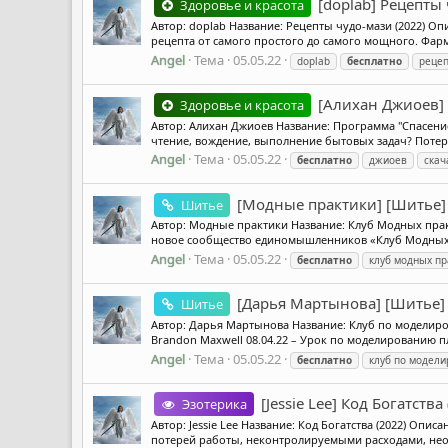
[doplab] Рецепты
Здоровье и красота
Автор: doplab Название: Рецепты чудо-мази (2022) О
рецепта от самого простого до самого мощного. Фар
Angel
Тема
05.05.22
doplab
бесплатно
рецеп
[Алихан Джиоев] 
Здоровье и красота
Автор: Алихан Джиоев Название: Программа "Спасение
чтение, вождение, выполнение бытовых задач? Потеря
Angel
Тема
05.05.22
бесплатно
джиоев
скач
[Модные практики] [Шитье]
Шитье
Автор: Модные практики Название: Клуб Модных прак
новое сообщество единомышленников «Клуб Модных пр
Angel
Тема
05.05.22
бесплатно
клуб модных пр
[Дарья Мартынова] [Шитье]
Шитье
Автор: Дарья Мартынова Название: Клуб по моделиро
Brandon Maxwell 08.04.22 – Урок по моделированию пл
Angel
Тема
05.05.22
бесплатно
клуб по модел
[Jessie Lee] Код Богатства
Эзотерика
Автор: Jessie Lee Название: Код Богатства (2022) Оп
потерей работы, неконтролируемыми расходами, не