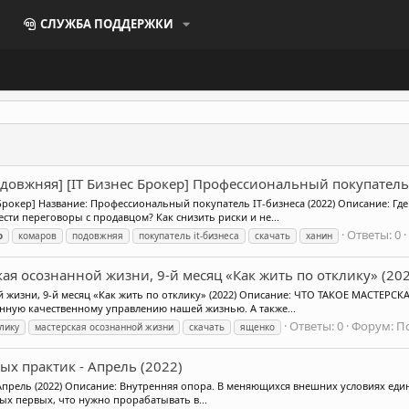
СЛУЖБА ПОДДЕРЖКИ
Подовжняя] [IT Бизнес Брокер] Профессиональный покупатель 
с Брокер] Название: Профессиональный покупатель IT-бизнеса (2022) Описание: Гд
сти переговоры с продавцом? Как снизить риски и не...
Ответы: 0
о
комаров
подовжняя
покупатель it-бизнеса
скачать
ханин
ая осознанной жизни, 9-й месяц «Как жить по отклику» (20
 жизни, 9-й месяц «Как жить по отклику» (2022) Описание: ЧТО ТАКОЕ МАСТЕРСКАЯ
енную качественному управлению нашей жизнью. А также...
Ответы: 0
Форум:
П
лику
мастерская осознанной жизни
скачать
ященко
ных практик - Апрель (2022)
 - Апрель (2022) Описание: Внутренняя опора. В меняющихся внешних условиях ед
ых первых, что нужно прорабатывать в...