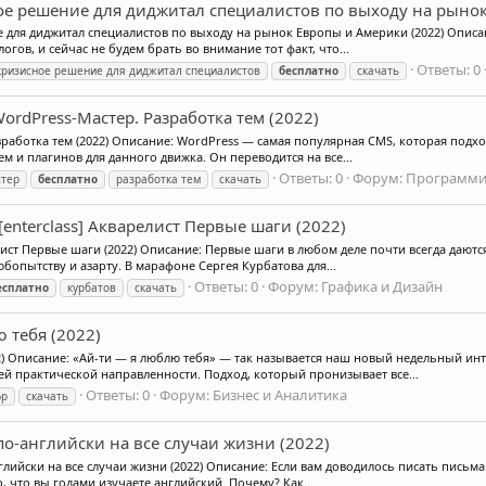
ое решение для диджитал специалистов по выходу на рыно
е для диджитал специалистов по выходу на рынок Европы и Америки (2022) Опи
огов, и сейчас не будем брать во внимание тот факт, что...
Ответы: 0
кризисное решение для диджитал специалистов
бесплатно
скачать
WordPress-Мастер. Разработка тем (2022)
зработка тем (2022) Описание: WordPress — самая популярная CMS, которая подхо
м и плагинов для данного движка. Он переводится на все...
Ответы: 0
Форум:
Программи
стер
бесплатно
разработка тем
скачать
[enterclass] Акварелист Первые шаги (2022)
елист Первые шаги (2022) Описание: Первые шаги в любом деле почти всегда дают
бопытству и азарту. В марафоне Сергея Курбатова для...
Ответы: 0
Форум:
Графика и Дизайн
есплатно
курбатов
скачать
 тебя (2022)
2) Описание: «Ай-ти — я люблю тебя» — так называется наш новый недельный инт
й практической направленности. Подход, который пронизывает все...
Ответы: 0
Форум:
Бизнес и Аналитика
фр
скачать
о-английски на все случаи жизни (2022)
лийски на все случаи жизни (2022) Описание: Если вам доводилось писать письма
, что вы годами изучаете английский. Почему? Как...