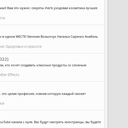
риал! Вам это нужно: секреты iherb уходовая косметика лучшее
ота
ели в одном МЕСТЕ! Евгения Волынчук Наталья Сиренко Анабель
ум:
Здоровье и красота
022)
 Тем, кто хочет создавать классные продукты со сложным
fter Effects
г - это целая профессия, освоив которую каждый сможет
вки
uTube канала с нуля. Вас будут смотреть иностранцы, вы будете