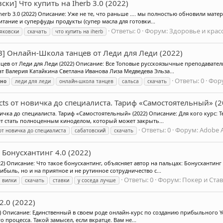
ки] Что купить на Iherb 3.0 (2022)
herb 3.0 (2022) Описание: Уже не те, что раньше …. мы полностью обновили мате
тание и суперфуды продукты (супер масла для готовки...
Ответы: 0
Форум:
Здоровье и крас
яковски
скачать
что купить на iherb
UB] Онлайн-Школа танцев от Леди для Леди (2022)
нцев от Леди для Леди (2022) Описание: Все Топовые русскоязычные преподават
 Валерия Катайкина Светлана Иванова Лиза Медведева Эльза...
Ответы: 0
Фор
тно
леди для леди
онлайн-школа танцев
сальса
скачать
fects от новичка до специалиста. Тариф «Самостоятельный» (2
овичка до специалиста. Тариф «Самостоятельный» (2022) Описание: Для кого курс:
ет стать полноценным киноделом, который может закрыть...
Ответы: 0
Форум:
Adobe A
от новичка до специалиста
сабатовский
скачать
] Бонусхантинг 4.0 (2022)
022) Описание: Что такое бонусхантинг, объясняет автор на пальцах: Бонусхантин
ыль, но и на приятное и не рутинное сотрудничество с...
Ответы: 0
Форум:
Покер и Ста
вилки
скачать
ставки
у соседа лучше
2.0 (2022)
2) Описание: Единственный в своем роде онлайн-курс по созданию прибыльного Yo
о процесса. Такой замысел, если вкратце. Вам не...