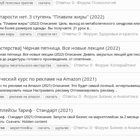
Ответы: 0
Форум:
Психология
луб телесных практик
скачать
Старости нет. 3 ступень "Плавим жиры" (2022)
пень "Плавим жиры" (2022) Описание: Цель: выход из метаболического синдрома и
ли более размеров одежды. Вы получаете: 21 урок в...
Ответы: 0
Форум:
Здоровье и красота
вим жиры
скачать
старости нет
стерства] Чёрная пятница. Все новые лекции (2022)
ная пятница. Все новые лекции (2022) Описание: Девять закрытых лекций для пис
 до редактуры готового произведения, от сплетения...
Ответы: 0
Форум:
Копирайтинг
курсы писательского мастерства
скачать
ческий курс по рекламе на Amazon (2021)
рс по рекламе на Amazon (2021) Описание: Это будет самый полный, исчерпываю
нализировать ниши Настраивать рекламу Оптимизировать рекламу...
Ответы: 0
Форум:
Бизнес и Аналитика
ник
реклама на amazon
скачать
лейсы Тариф - Стандарт (2021)
ф - Стандарт (2021) Описание: Запусти свой бизнес на маркетплейсах за 2 месяц
ь: Скачать: Hidden content
Ответы: 0
Форум:
Бизнес и Анал
тно
маркетплейсы
скачать
шульгин