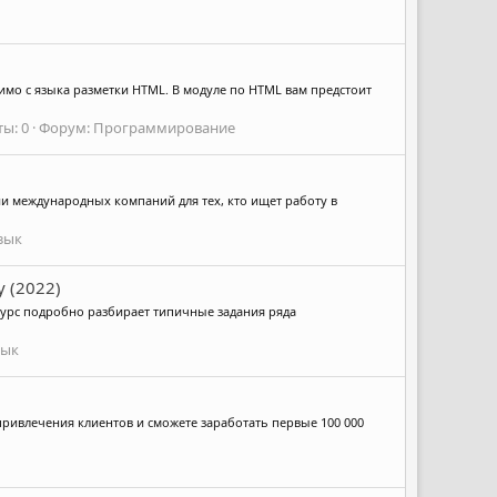
имо с языка разметки HTML. В модуле по HTML вам предстоит
ы: 0
Форум:
Программирование
ии международных компаний для тех, кто ищет работу в
зык
 (2022)
курс подробно разбирает типичные задания ряда
зык
 привлечения клиентов и сможете заработать первые 100 000