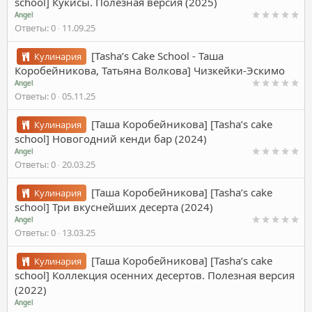
school] Кукисы. Полезная версия (2025)
Angel
Ответы
0
11.09.25
[Tasha’s Cake School - Таша
Кулинария
Коробейникова, Татьяна Волкова] Чизкейки-Эскимо
Angel
Ответы
0
05.11.25
[Таша Коробейникова] [Tasha’s cake
Кулинария
school] Новогодний кенди бар (2024)
Angel
Ответы
0
20.03.25
[Таша Коробейникова] [Tasha’s cake
Кулинария
school] Три вкуснейших десерта (2024)
Angel
Ответы
0
13.03.25
[Таша Коробейникова] [Tasha’s cake
Кулинария
school] Коллекция осенних десертов. Полезная версия
(2022)
Angel