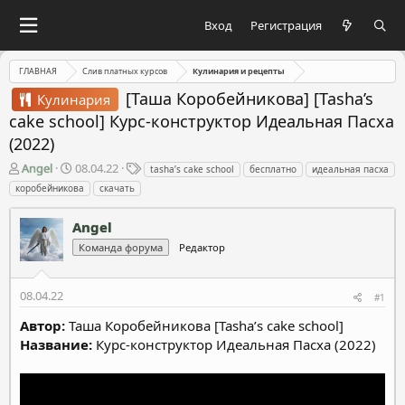
Вход
Регистрация
ГЛАВНАЯ
Слив платных курсов
Кулинария и рецепты
[Таша Коробейникова] [Tasha’s
Кулинария
cake school] Курс-конструктор Идеальная Пасха
(2022)
А
Д
Т
Angel
08.04.22
tasha’s cake school
бесплатно
идеальная пасха
в
а
е
коробейникова
скачать
т
т
г
о
а
и
Angel
р
н
т
а
Команда форума
Редактор
е
ч
м
а
08.04.22
ы
л
#1
а
Автор:
Таша Коробейникова [Tasha’s cake school]
Название:
Курс-конструктор Идеальная Пасха (2022)