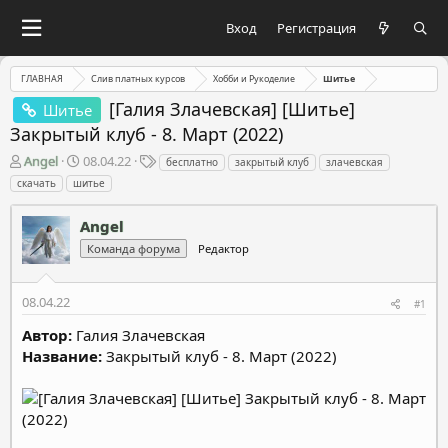
Вход
Регистрация
ГЛАВНАЯ
Слив платных курсов
Хобби и Рукоделие
Шитье
[Галия Злачевская] [Шитье]
Шитье
Закрытый клуб - 8. Март (2022)
А
Д
Т
Angel
08.04.22
бесплатно
закрытый клуб
злачевская
в
а
е
скачать
шитье
т
т
г
о
а
и
Angel
р
н
т
а
Команда форума
Редактор
е
ч
м
а
08.04.22
ы
л
#1
а
Автор:
Галия Злачевская
Название:
Закрытый клуб - 8. Март (2022)