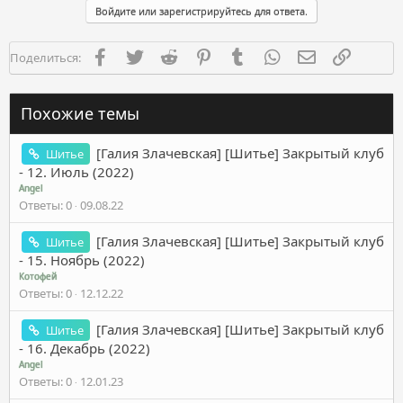
Войдите или зарегистрируйтесь для ответа.
Facebook
Twitter
Reddit
Pinterest
Tumblr
WhatsApp
Электронная п
Ссылка
Поделиться:
Похожие темы
[Галия Злачевская] [Шитье] Закрытый клуб
Шитье
- 12. Июль (2022)
Angel
Ответы
0
09.08.22
[Галия Злачевская] [Шитье] Закрытый клуб
Шитье
- 15. Ноябрь (2022)
Котофей
Ответы
0
12.12.22
[Галия Злачевская] [Шитье] Закрытый клуб
Шитье
- 16. Декабрь (2022)
Angel
Ответы
0
12.01.23