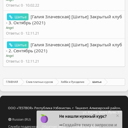
Ответы
0
10.02.22
[Галия Злачевская] [Шитье] Закрытый клуб
Шитье
- 3. Октябрь (2021)
Angel
Ответы
0
12.11.21
[Галия Злачевская] [Шитье] Закрытый клуб
Шитье
- 2. Сентябрь (2021)
Angel
Ответы
0
12.11.21
ГЛАВНАЯ
Слив платных курсов
Хобби и Рукоделие
Шитье
ООО «TESTBOR» Республика Узбекистан, г. Ташкент, Алмазарский район,
ул. Кичик Халка Йули, 17
Не нашли нужный курс?
Russian (RU)
➡️Создайте тему с запросом и
Служба поддержки
Обратная связь
Условия и правила