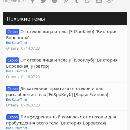
Поделиться:
Похожие темы
От отеков лица и тела [FitSpoКлуб] [Виктория
Скоро
Боровская]
Bot Kursoff.net
Ответы
0
14.07.23
От отеков лица и тела [FitSpoКлуб] [Виктория
Скоро
Боровская] [Повтор]
Bot Kursoff.net
Ответы
0
18.07.23
Дыхательная практика от отеков и для
Скоро
расслабления тела [FitSpoКлуб] [Дарья Есипова]
Bot Kursoff.net
Ответы
0
06.07.23
Лимфодренажный комплекс от отеков и для
Скоро
пробуждения всего тела [Виктория Боровская]
Bot Kursoff.net