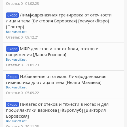
Ответы
0
01.02.23
Лимфодренажная тренировка от отечности
Скоро
лица и тела [Виктория Боровская] [newyorkfitspo]
[Повтор]
Bot Kursoff.net
Ответы
0
09.12.21
МФР для стоп и ног от боли, отеков и
Скоро
напряжения [Дарья Есипова]
Bot Kursoff.net
Ответы
0
31.01.23
Избавление от отеков. Лимфодренажная
Скоро
гимнастика для лица и тела [Нелли Мамаева]
Bot Kursoff.net
Ответы
0
05.09.22
Пилатес от отеков и тяжести в ногах и для
Скоро
профилактики варикоза [FitSpoКлуб] [Виктория
Боровская]
Bot Kursoff.net
Ответы
0
20.11.23