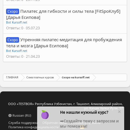
Пилатес для гибкости и силы тела [FitSpoКлуб]
Скоро
[Дарья Есипова]
Bot Kursoff.net
Ответы
0
05.07.23
Утренняя пилатес-медитация для пробуждения
Скоро
тела и мозга [Дарья Есипова]
Bot Kursoff.net
Ответы
0
21.04.23
ГЛАВНАЯ
Слив платных курсов
Скоро на kursoff.net
ООО «TESTBOR» Республика Узбекистан, г. Ташкент, Алмазарский район,
ул. Кичик Халка Йули, 17
Не нашли нужный курс?
Russian (RU)
➡️Создайте тему с запросом и
Служба поддержки
Обратная связь
Условия и правила
мы поможем!
Политика конфиденциальности
Помощь
R