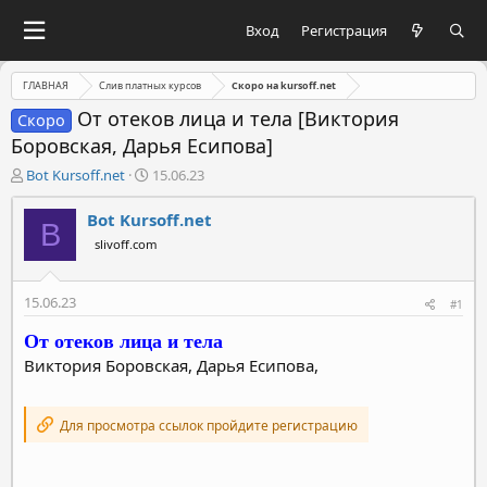
Вход
Регистрация
ГЛАВНАЯ
Слив платных курсов
Скоро на kursoff.net
От отеков лица и тела [Виктория
Скоро
Боровская, Дарья Есипова]
А
Д
Bot Kursoff.net
15.06.23
в
а
т
т
Bot Kursoff.net
B
о
а
slivoff.com
р
н
т
а
е
ч
15.06.23
#1
м
а
ы
л
От отеков лица и тела
а
Виктория Боровская, Дарья Есипова,
Для просмотра ссылок пройдите регистрацию