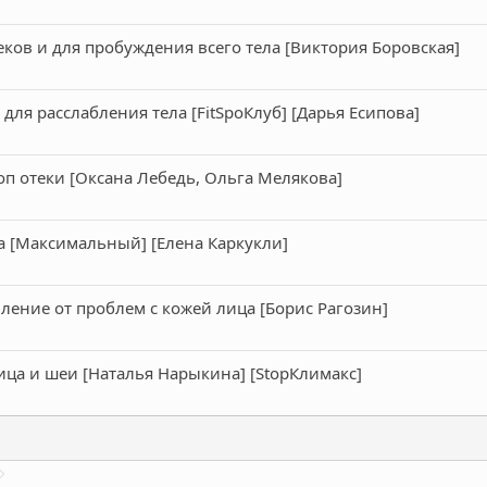
ов и для пробуждения всего тела [Виктория Боровская]
для расслабления тела [FitSpoКлуб] [Дарья Есипова]
п отеки [Оксана Лебедь, Ольга Мелякова]
а [Максимальный] [Елена Каркукли]
ление от проблем с кожей лица [Борис Рагозин]
ица и шеи [Наталья Нарыкина] [StopКлимакс]