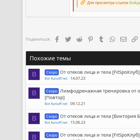
Для просмотра ссылок
Войди
Facebook
Twitter
Reddit
Pinterest
Tumblr
WhatsApp
Элект
Поделиться:
Похожие темы
От отеков лица и тела [FitSpoКлуб
Скоро
B
14.07.23
Bot Kursoff.net
Лимфодренажная тренировка от оте
Скоро
B
[Повтор]
09.12.21
Bot Kursoff.net
От отеков лица и тела [Виктория 
Скоро
B
15.06.23
Bot Kursoff.net
От отеков лица и тела [FitSpoКлуб
Скоро
B