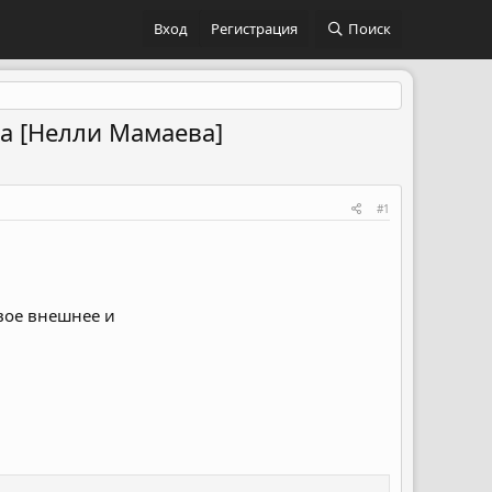
Вход
Регистрация
Поиск
ла [Нелли Мамаева]
#1
свое внешнее и