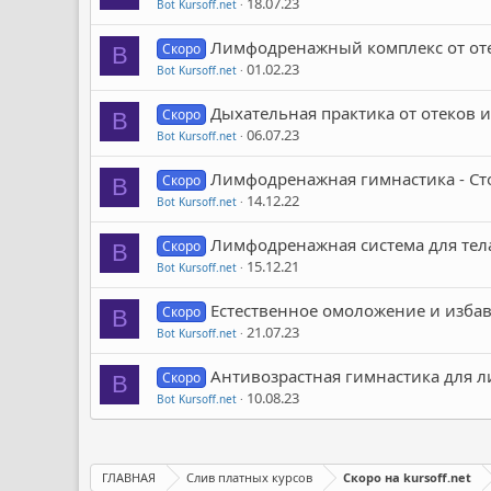
18.07.23
Bot Kursoff.net
Лимфодренажный комплекс от отек
Скоро
B
01.02.23
Bot Kursoff.net
Дыхательная практика от отеков и 
Скоро
B
06.07.23
Bot Kursoff.net
Лимфодренажная гимнастика - Сто
Скоро
B
14.12.22
Bot Kursoff.net
Лимфодренажная система для тел
Скоро
B
15.12.21
Bot Kursoff.net
Естественное омоложение и избав
Скоро
B
21.07.23
Bot Kursoff.net
Антивозрастная гимнастика для л
Скоро
B
10.08.23
Bot Kursoff.net
ГЛАВНАЯ
Слив платных курсов
Скоро на kursoff.net