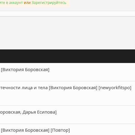
те в аккаунт
или
Зарегистрируйтесь
ронная почта
Ссылка
] [Виктория Боровская]
чности лица и тела [Виктория Боровская] [newyorkfitspo]
Боровская, Дарья Есипова]
] [Виктория Боровская] [Повтор]