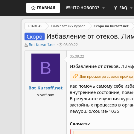
ГЛАВНАЯ
ЧТО НОВОГО?
FAQ
ГЛАВНАЯ
Слив платных курсов
Скоро на kursoff.net
Избавление от отеков. Ли
Скоро
А
Д
Bot Kursoff.net
05.09.22
в
а
т
т
05.09.22
о
а
B
р
н
Избавление от отеков. Лимф
т
а
е
ч
Для просмотра ссылок пройди
м
а
Как помочь самому себе изба
Bot Kursoff.net
ы
л
внутреннее состояние, повы
а
slivoff.com
В результате изучения курса
застойных процессов в орга
newyou.io/course/1035
Скачать: