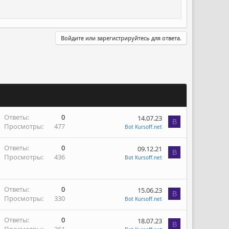
Войдите или зарегистрируйтесь для ответа.
Ответы
0
14.07.23
B
Просмотры
477
Bot Kursoff.net
Ответы
0
09.12.21
B
Просмотры
436
Bot Kursoff.net
Ответы
0
15.06.23
B
Просмотры
330
Bot Kursoff.net
Ответы
0
18.07.23
B