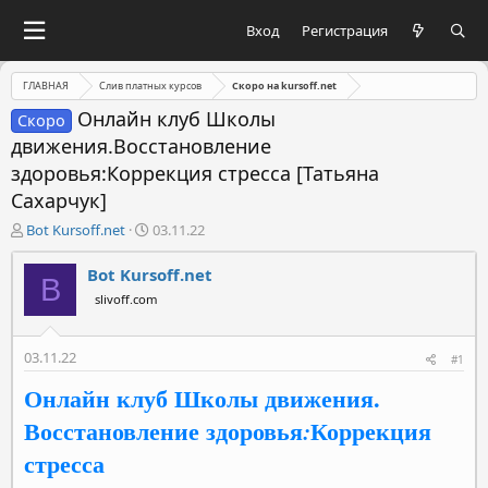
Вход
Регистрация
ГЛАВНАЯ
Слив платных курсов
Скоро на kursoff.net
Онлайн клуб Школы
Скоро
движения.Восстановление
здоровья:Коррекция стресса [Татьяна
Сахарчук]
А
Д
Bot Kursoff.net
03.11.22
в
а
т
т
Bot Kursoff.net
B
о
а
slivoff.com
р
н
т
а
е
ч
03.11.22
#1
м
а
ы
л
Онлайн клуб Школы движения.
а
Восстановление здоровья
Коррекция
:
стресса