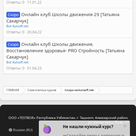
Ответы
0
11.01.22
Онлайн клуб Школы движения-29 [Татьяна
Скоро
Сахарчук]
Bot Kursoff.net
Ответы
0
20.04.22
Онлайн клуб Школы движения.
Скоро
Восстановление здоровья- PRO Стройность [Татьяна
Сахарчук]
Bot Kursoff.net
Ответы
0
01.04.23
ГЛАВНАЯ
Слив платных курсов
Скоро на kursoff.net
ООО «TESTBOR» Республика Узбекистан, г. Ташкент, Алмазарский район,
ул. Кичик Халка Йули, 17
Не нашли нужный курс?
Russian (RU)
➡️Создайте тему с запросом и