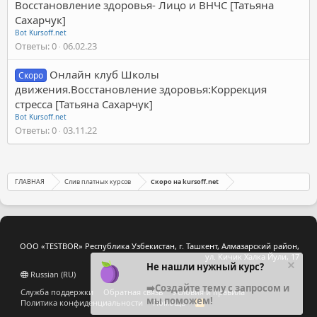
Восстановление здоровья- Лицо и ВНЧС [Татьяна
Сахарчук]
Bot Kursoff.net
Ответы
0
06.02.23
Онлайн клуб Школы
Скоро
движения.Восстановление здоровья:Коррекция
стресса [Татьяна Сахарчук]
Bot Kursoff.net
Ответы
0
03.11.22
ГЛАВНАЯ
Слив платных курсов
Скоро на kursoff.net
ООО «TESTBOR» Республика Узбекистан, г. Ташкент, Алмазарский район,
ул. Кичик Халка Йули, 17
Не нашли нужный курс?
Russian (RU)
➡️Создайте тему с запросом и
Служба поддержки
Обратная связь
Условия и правила
мы поможем!
Политика конфиденциальности
Помощь
R
S