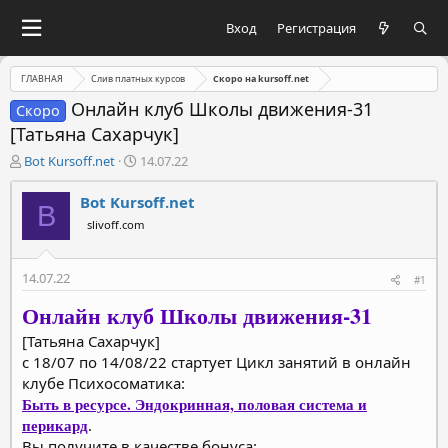
Вход
Регистрация
ГЛАВНАЯ
Слив платных курсов
Скоро на kursoff.net
Онлайн клуб Школы движения-31
Скоро
[Татьяна Сахарчук]
А
Д
Bot Kursoff.net
14.07.22
в
а
т
т
Bot Kursoff.net
B
о
а
slivoff.com
р
н
т
а
е
ч
14.07.22
#1
м
а
ы
л
Онлайн клуб Школы движения-31
а
[Татьяна Сахарчук]
с 18/07 по 14/08/22 стартует Цикл занятий в онлайн
клубе Психосоматика:
Быть в ресурсе. Эндокринная, половая система и
перикард
.
Вы получите в качестве бонуса: