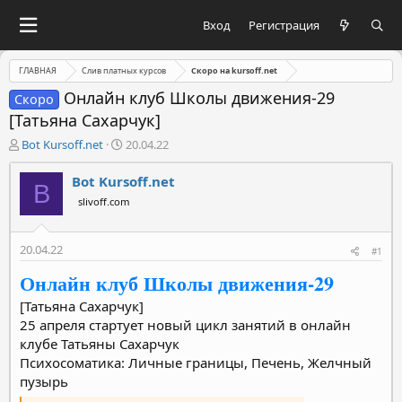
Вход
Регистрация
ГЛАВНАЯ
Слив платных курсов
Скоро на kursoff.net
Онлайн клуб Школы движения-29
Скоро
[Татьяна Сахарчук]
А
Д
Bot Kursoff.net
20.04.22
в
а
т
т
Bot Kursoff.net
B
о
а
slivoff.com
р
н
т
а
е
ч
20.04.22
#1
м
а
ы
л
Онлайн клуб Школы движения-29
а
[Татьяна Сахарчук]
25 апреля стартует новый цикл занятий в онлайн
клубе Татьяны Сахарчук
Психосоматика: Личные границы, Печень, Желчный
пузырь