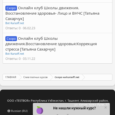
Онлайн клуб Школы движения.
Скоро
Восстановление здоровья- Лицо и ВНЧС [Татьяна
Сахарчук]
Bot Kursoff.net
Ответы
0
06.02.23
Онлайн клуб Школы
Скоро
движения.Восстановление здоровья:Коррекция
стресса [Татьяна Сахарчук]
Bot Kursoff.net
Ответы
0
03.11.22
ГЛАВНАЯ
Слив платных курсов
Скоро на kursoff.net
ООО «TESTBOR» Республика Узбекистан, г. Ташкент, Алмазарский район,
ул. Кичик Халка Йули, 17
Не нашли нужный курс?
Russian (RU)