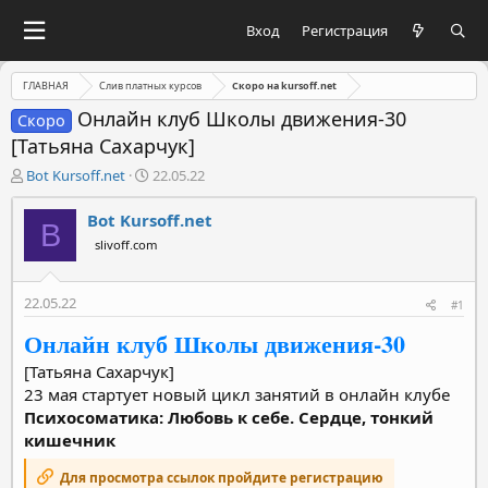
Вход
Регистрация
ГЛАВНАЯ
Слив платных курсов
Скоро на kursoff.net
Онлайн клуб Школы движения-30
Скоро
[Татьяна Сахарчук]
А
Д
Bot Kursoff.net
22.05.22
в
а
т
т
Bot Kursoff.net
B
о
а
slivoff.com
р
н
т
а
е
ч
22.05.22
#1
м
а
ы
л
Онлайн клуб Школы движения-30
а
[Татьяна Сахарчук]
23 мая стартует новый цикл занятий в онлайн клубе
Психосоматика: Любовь к себе. Сердце, тонкий
кишечник
Для просмотра ссылок пройдите регистрацию