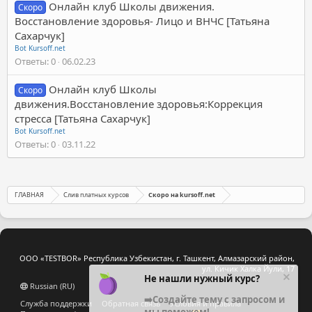
Онлайн клуб Школы движения.
Скоро
Восстановление здоровья- Лицо и ВНЧС [Татьяна
Сахарчук]
Bot Kursoff.net
Ответы
0
06.02.23
Онлайн клуб Школы
Скоро
движения.Восстановление здоровья:Коррекция
стресса [Татьяна Сахарчук]
Bot Kursoff.net
Ответы
0
03.11.22
ГЛАВНАЯ
Слив платных курсов
Скоро на kursoff.net
ООО «TESTBOR» Республика Узбекистан, г. Ташкент, Алмазарский район,
ул. Кичик Халка Йули, 17
Не нашли нужный курс?
Russian (RU)
➡️Создайте тему с запросом и
Служба поддержки
Обратная связь
Условия и правила