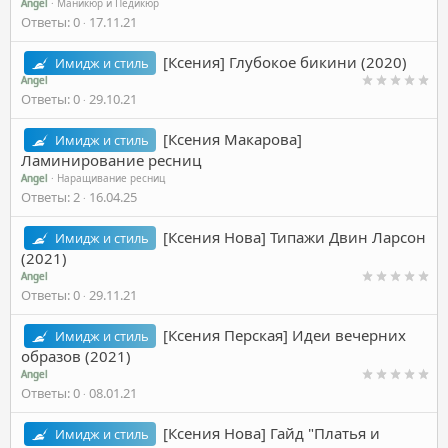
Angel
Маникюр и Педикюр
Ответы
0
17.11.21
[Ксения] Глубокое бикини (2020)
Имидж и стиль
Angel
Ответы
0
29.10.21
[Ксения Макарова]
Имидж и стиль
Ламинирование ресниц
Angel
Наращивание ресниц
Ответы
2
16.04.25
[Ксения Нова] Типажи Двин Ларсон
Имидж и стиль
(2021)
Angel
Ответы
0
29.11.21
[Ксения Перская] Идеи вечерних
Имидж и стиль
образов (2021)
Angel
Ответы
0
08.01.21
[Ксения Нова] Гайд "Платья и
Имидж и стиль