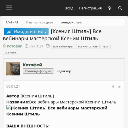
Вход
Регистрация
ГЛАВНАЯ
Слив платных курсов
Имидж и Стиль
[Ксения Штиль] Все
Имидж и стиль
вебинары мастерской Ксении Штиль
А
Д
Т
Котофей
09.01.21
все вебинары
ксения штиль
курс
в
а
е
скачать
т
т
г
о
а
и
Котофей
р
н
т
Команда форума
а
Редактор
е
ч
м
а
09.01.21
ы
л
#1
а
Автор
:[Ксения Штиль]
Название
:Все вебинары мастерской Ксении Штиль
ВАША ВНЕШНОСТЬ: