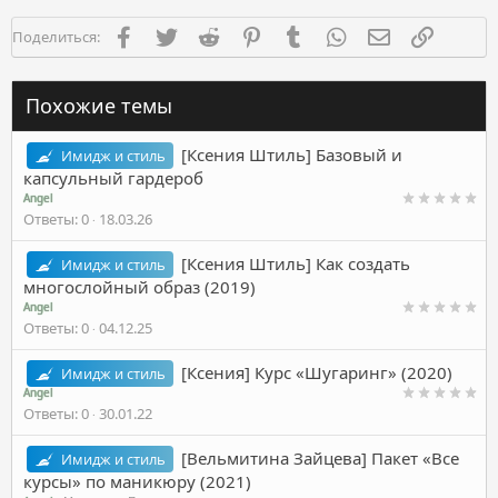
Facebook
Twitter
Reddit
Pinterest
Tumblr
WhatsApp
Электронная п
Ссылка
Поделиться:
Похожие темы
[Ксения Штиль] Базовый и
Имидж и стиль
капсульный гардероб
Angel
Ответы
0
18.03.26
[Ксения Штиль] Как создать
Имидж и стиль
многослойный образ (2019)
Angel
Ответы
0
04.12.25
[Ксения] Курс «Шугаринг» (2020)
Имидж и стиль
Angel
Ответы
0
30.01.22
[Вельмитина Зайцева] Пакет «Все
Имидж и стиль
курсы» по маникюру (2021)