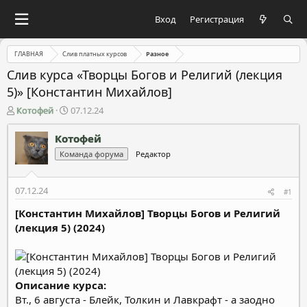
Вход
Регистрация
ГЛАВНАЯ
Слив платных курсов
Разное
Слив курса «Творцы Богов и Религий (лекция
5)» [Константин Михайлов]
А
Д
Котофей
07.12.24
в
а
т
т
Котофей
о
а
Команда форума
Редактор
р
н
т
а
е
ч
07.12.24
#1
м
а
ы
л
[Константин Михайлов] Творцы Богов и Религий
а
(лекция 5) (2024)
Описание курса:
Вт., 6 августа - Блейк, Толкин и Лавкрафт - а заодно