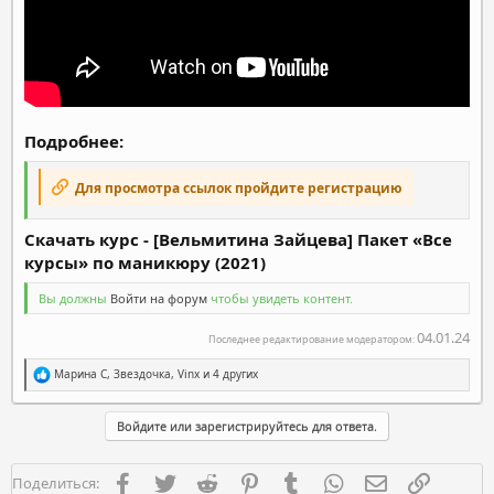
Подробнее:
Для просмотра ссылок пройдите регистрацию
Скачать курс - [Вельмитина Зайцева] Пакет «Все
курсы» по маникюру (2021)
Вы должны
Войти на форум
чтобы увидеть контент.
04.01.24
Последнее редактирование модератором:
Р
Марина С
,
Звездочка
,
Vinx
и 4 других
е
а
к
Войдите или зарегистрируйтесь для ответа.
ц
и
и
Facebook
Twitter
Reddit
Pinterest
Tumblr
WhatsApp
Электронная п
Ссылка
Поделиться:
: