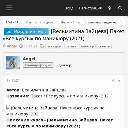
Вход
Регистрация
ГЛАВНАЯ
Слив платных курсов
Имидж и Стиль
Маникюр и Педикюр
[Вельмитина Зайцева] Пакет
Имидж и стиль
«Все курсы» по маникюру (2021)
А
Д
Т
Angel
17.11.21
все курсы
зацева
маникюр
скачать
в
а
е
т
т
г
Angel
о
а
и
Команда форума
Редактор
р
н
т
а
е
ч
17.11.21
#1
м
а
ы
л
Автор:
Вельмитина Зайцева
а
Название:
Пакет «Все курсы» по маникюру (2021)
Описание курса - [Вельмитина Зайцева] Пакет
«Все курсы» по маникюру (2021)