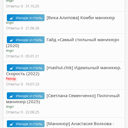
Angel
Ответы
0
31.10.25
[Вика Алипова] Комби маникюр
Имидж и стиль
Angel
Ответы
0
21.06.26
Гайд «Самый стильный маникюр»
Имидж и стиль
(2020)
Angel
Ответы
0
05.01.21
[mashul.chik] Идеальный маникюр.
Имидж и стиль
Скорость (2022)
Ректор
Ответы
0
10.07.23
[Светлана Семенченко] Пилочный
Имидж и стиль
маникюр (2025)
Angel
Ответы
0
22.08.25
[Маникюр] Анастасия Волкова -
Имидж и стиль