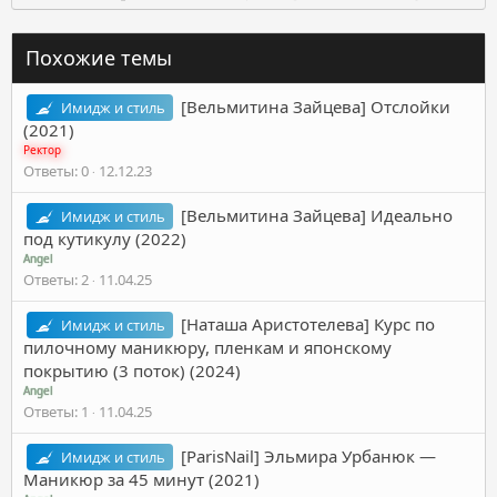
Похожие темы
[Вельмитина Зайцева] Отслойки
Имидж и стиль
(2021)
Ректор
Ответы
0
12.12.23
[Вельмитина Зайцева] Идеально
Имидж и стиль
под кутикулу (2022)
Angel
Ответы
2
11.04.25
[Наташа Аристотелева] Курс по
Имидж и стиль
пилочному маникюру, пленкам и японскому
покрытию (3 поток) (2024)
Angel
Ответы
1
11.04.25
[ParisNail] Эльмира Урбанюк ―
Имидж и стиль
Маникюр за 45 минут (2021)