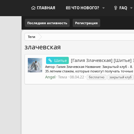
ГЛАВНАЯ
ЧТО НОВОГО?
FAQ
Последняя активность
Регистрация
Теги
злачевская
[Галия Злачевская] [Шитье] 
Шитье
Автор: Галия Злачевская Название: Закрытый клуб - 8
35 летним стажем, которые помогут получать точные
Angel
Тема
08.04.22
бесплатно
закрытый клуб