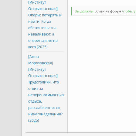
[Институт
Открытого поля]
Вы должны
Войти на форум
чтобы ув
Опоры: потерять и
найти. Когда
обстоятельства
наваливают, а
опереться не на
кого (2025)
[Анна
Морозовская]
[Институт
Открытого поля]
Трудоголики. Что
стоит за
непереносимостью
отдыха,
расслабленности,
ничегонеделания?
(2025)