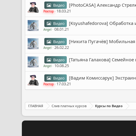
[PhotoCASA] Александр Стрел
Видео
18.03.21
Ректор
[Ksyushafedorova] Обработка 
Видео
08.01.21
Angel
[Никита Пугачёв] Мобильная 
Видео
26.02.22
Angel
[Татьяна Галахова] Семейное
Видео
10.08.25
Angel
[Вадим Комиссарук] Экстраин
Видео
17.03.21
Ректор
ГЛАВНАЯ
Слив платных курсов
Курсы по Видео