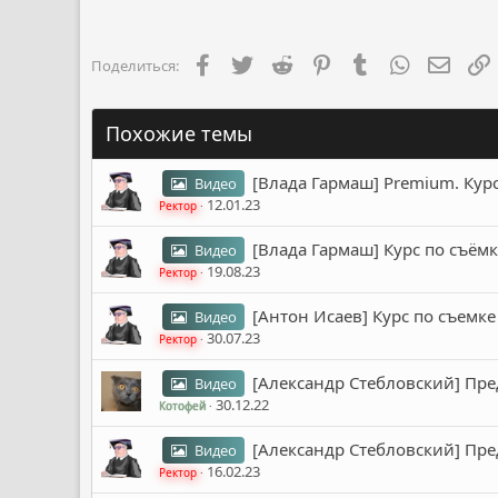
Facebook
Twitter
Reddit
Pinterest
Tumblr
WhatsApp
Элект
Поделиться:
Похожие темы
[Влада Гармаш] Premium. Курс
Видео
12.01.23
Ректор
[Влада Гармаш] Курс по съёмк
Видео
19.08.23
Ректор
[Антон Исаев] Курс по съемке
Видео
30.07.23
Ректор
[Александр Стебловский] Пре
Видео
30.12.22
Котофей
[Александр Стебловский] Пре
Видео
16.02.23
Ректор