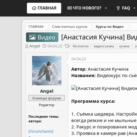
ГЛАВНАЯ
ЧТО НОВОГО?
FAQ
ГЛАВНАЯ
Слив платных курсов
Курсы по Видео
[Анастасия Кучина] Ви
Видео
А
Д
Т
Angel
04.04.22
бесплатно
видеосъемка
кучина
о
в
а
е
т
т
г
04.04.22
о
а
и
р
н
Автор:
Анастасия Кучина
т
а
Название:
Видеокурс по съё
е
ч
м
а
ы
л
Angel
а
Команда форума
Программа курса:
Редактор
1. Съёмка шедевра. Настрой
Последние темы
всегда резкие и не мыльные
автора:
2. Ракурс и позирование мо
[Forumchanin]
3. Проявка в камере рав (А