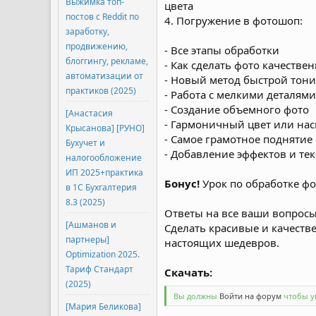
Выжимка топ-
цвета
постов с Reddit по
4. Погружение в фотошоп:
заработку,
продвижению,
- Все этапы обработки
блоггингу, рекламе,
- Как сделать фото качестве
автоматизации от
- Новый метод быстрой тон
практиков (2025)
- Работа с мелкими деталям
- Создание объемного фото
[Анастасия
- Гармоничный цвет или на
Крысанова] [РУНО]
- Самое грамотное поднятие 
Бухучет и
- Добавление эффектов и тек
налогообложение
ИП 2025+практика
Бонус!
Урок по обработке фо
в 1С Бухгалтерия
8.3 (2025)
Ответы на все ваши вопросы,
[Ашманов и
Сделать красивые и качеств
партнеры]
настоящих шедевров.
Optimization 2025.
Тариф Стандарт
Скачать:​
(2025)
Вы должны
Войти на форум
чтобы ув
[Мария Беликова]