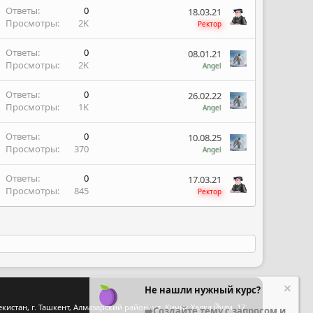
Ответы
0
18.03.21
Просмотры
2K
Ректор
Ответы
0
08.01.21
Просмотры
2K
Angel
Ответы
0
26.02.22
Просмотры
1K
Angel
Ответы
0
10.08.25
Просмотры
370
Angel
Ответы
0
17.03.21
Просмотры
845
Ректор
Не нашли нужный курс?
стан, г. Ташкент, Алмазарский район, ул. Кичик Халка Йули, 17
➡️Создайте тему с запросом и