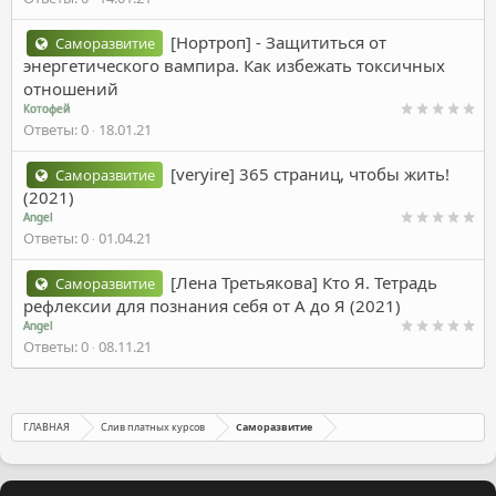
[Нортроп] - Защититься от
Саморазвитие
энергетического вампира. Как избежать токсичных
отношений
Котофей
Ответы
0
18.01.21
[veryire] 365 страниц, чтобы жить!
Саморазвитие
(2021)
Angel
Ответы
0
01.04.21
[Лена Третьякова] Кто Я. Тетрадь
Саморазвитие
рефлексии для познания себя от А до Я (2021)
Angel
Ответы
0
08.11.21
ГЛАВНАЯ
Слив платных курсов
Саморазвитие