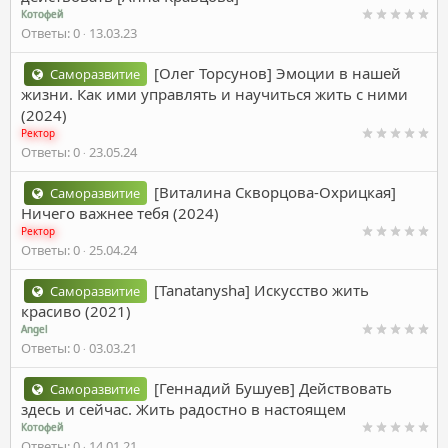
Котофей
Ответы
0
13.03.23
[Олег Торсунов] Эмоции в нашей
Саморазвитие
жизни. Как ими управлять и научиться жить с ними
(2024)
Ректор
Ответы
0
23.05.24
[Виталина Скворцова-Охрицкая]
Саморазвитие
Ничего важнее тебя (2024)
Ректор
Ответы
0
25.04.24
[Tanatanysha] Искусство жить
Саморазвитие
красиво (2021)
Angel
Ответы
0
03.03.21
[Геннадий Бушуев] Действовать
Саморазвитие
здесь и сейчас. Жить радостно в настоящем
Котофей
Ответы
0
14.01.21