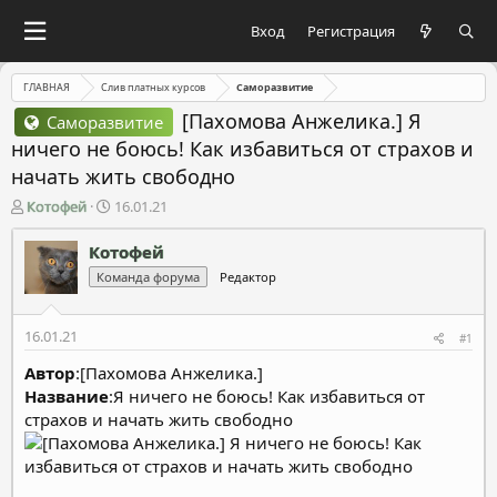
Вход
Регистрация
ГЛАВНАЯ
Слив платных курсов
Саморазвитие
[Пахомова Анжелика.] Я
Саморазвитие
ничего не боюсь! Как избавиться от страхов и
начать жить свободно
А
Д
Котофей
16.01.21
в
а
т
т
Котофей
о
а
Команда форума
Редактор
р
н
т
а
е
ч
16.01.21
#1
м
а
ы
л
Автор
:[Пахомова Анжелика.]
а
Название
:Я ничего не боюсь! Как избавиться от
страхов и начать жить свободно