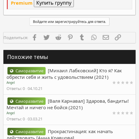
Premium
Войдите или зарегистрируйтесь для ответа.
Facebook
Twitter
Reddit
Pinterest
Tumblr
WhatsApp
Электронная п
Ссылка
Поделиться:
Похожие темы
[Михаил Лабковский] Кто я? Как
Саморазвитие
обрести себя и жить с удовольствием (2021)
Angel
Ответы
0
04.10.21
[Валя Карнавал] Здарова, бандиты!
Саморазвитие
Мечтай и ничего не бойся (2021)
Angel
Ответы
0
03.03.21
Прокрастинация: как начать
Саморазвитие
действовать [Анна Кравцова]