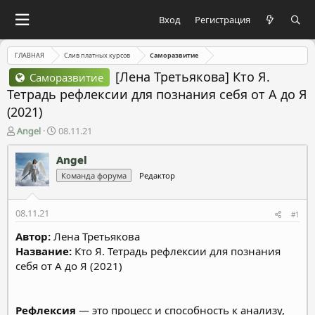
Вход
Регистрация
ГЛАВНАЯ
Слив платных курсов
Саморазвитие
[Лена Третьякова] Кто Я.
Саморазвитие
Тетрадь рефлексии для познания себя от А до Я
(2021)
А
Д
Angel
08.11.21
в
а
т
т
Angel
о
а
Команда форума
Редактор
р
н
т
а
е
ч
08.11.21
#1
м
а
ы
л
Автор:
Лена Третьякова
а
Название:
Кто Я. Тетрадь рефлексии для познания
себя от А до Я (2021)
Рефлексия
— это процесс и способность к анализу,