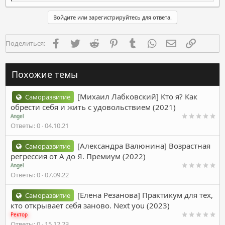
е
а
к
Войдите или зарегистрируйтесь для ответа.
ц
и
и
Facebook
Twitter
Reddit
Pinterest
Tumblr
WhatsApp
Электронная п
Ссылка
Поделиться:
:
Похожие темы
[Михаил Лабковский] Кто я? Как
Саморазвитие
обрести себя и жить с удовольствием (2021)
Angel
Ответы
0
04.10.21
[Александра Валюнина] Возрастная
Саморазвитие
регрессия от А до Я. Премиум (2022)
Angel
Ответы
0
07.09.22
[Елена Резанова] Практикум для тех,
Саморазвитие
кто открывает себя заново. Next you (2023)
Ректор
Ответы
0
15.12.23