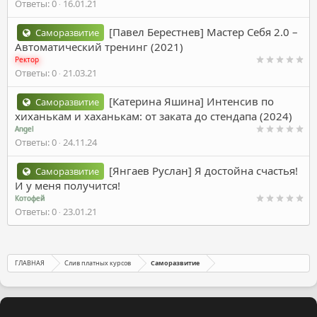
Ответы
0
16.01.21
[Павел Берестнев] Мастер Себя 2.0 –
Саморазвитие
Автоматический тренинг (2021)
Ректор
Ответы
0
21.03.21
[Катерина Яшина] Интенсив по
Саморазвитие
хиханькам и хаханькам: от заката до стендапа (2024)
Angel
Ответы
0
24.11.24
[Янгаев Руслан] Я достойна счастья!
Саморазвитие
И у меня получится!
Котофей
Ответы
0
23.01.21
ГЛАВНАЯ
Слив платных курсов
Саморазвитие