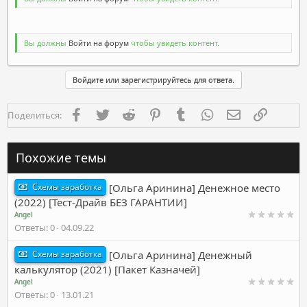
Вы должны
Войти на форум
чтобы увидеть контент.
Войдите или зарегистрируйтесь для ответа.
Facebook
Twitter
Reddit
Pinterest
Tumblr
WhatsApp
Электронная п
Ссылка
Поделиться:
Похожие темы
Схемы заработка
[Ольга Аринина] Денежное место
(2022) [Тест-Драйв БЕЗ ГАРАНТИИ]
Angel
Ответы
0
04.09.22
Схемы заработка
[Ольга Аринина] Денежный
калькулятор (2021) [Пакет Казначей]
Angel
Ответы
0
13.01.21