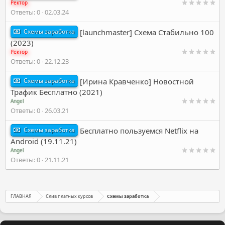
Ректор
Ответы
0
02.03.24
Схемы заработка
[launchmaster] Схема Стабильно 100
(2023)
Ректор
Ответы
0
22.12.23
Схемы заработка
[Ирина Кравченко] Новостной
Трафик Бесплатно (2021)
Angel
Ответы
0
26.03.21
Схемы заработка
Бесплатно пользуемся Netflix на
Android (19.11.21)
Angel
Ответы
0
21.11.21
ГЛАВНАЯ
Слив платных курсов
Схемы заработка