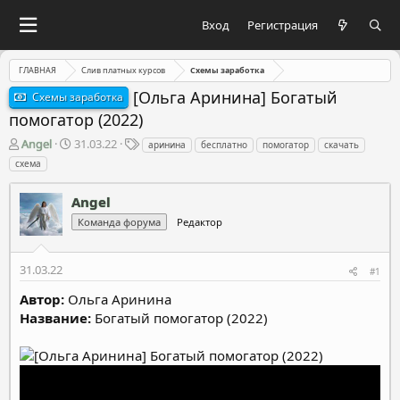
Вход
Регистрация
ГЛАВНАЯ
Слив платных курсов
Схемы заработка
[Ольга Аринина] Богатый
Схемы заработка
помогатор (2022)
А
Д
Т
Angel
31.03.22
аринина
бесплатно
помогатор
скачать
в
а
е
схема
т
т
г
о
а
и
Angel
р
н
т
а
Команда форума
Редактор
е
ч
м
а
31.03.22
ы
л
#1
а
Автор:
Ольга Аринина
Название:
Богатый помогатор (2022)