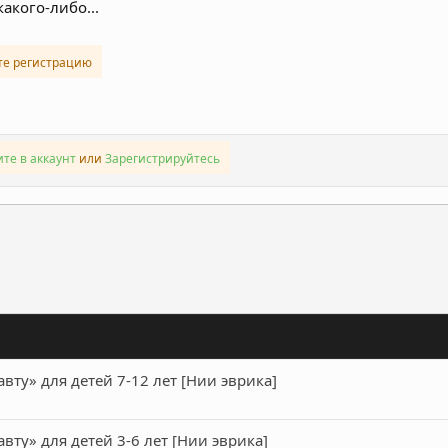
акого-либо...
те регистрацию
те в аккаунт
или
Зарегистрируйтесь
ронная почта
Ссылка
ту» для детей 7-12 лет [Нии эврика]
ту» для детей 3-6 лет [Нии эврика]