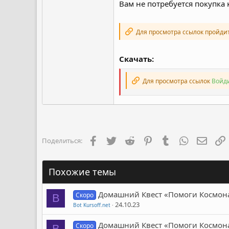
Вам не потребуется покупка к
Для просмотра ссылок пройди
Скачать:
Для просмотра ссылок
Войди
Facebook
Twitter
Reddit
Pinterest
Tumblr
WhatsApp
Элект
Поделиться:
Похожие темы
Домашний Квест «Помоги Космонав
Скоро
B
24.10.23
Bot Kursoff.net
Домашний Квест «Помоги Космонав
Скоро
B