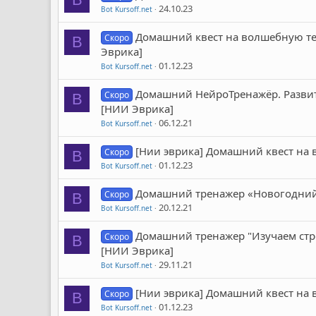
24.10.23
Bot Kursoff.net
Домашний квест на волшебную тем
Скоро
B
Эврика]
01.12.23
Bot Kursoff.net
Домашний НейроТренажёр. Развит
Скоро
B
[НИИ Эврика]
06.12.21
Bot Kursoff.net
[Нии эврика] Домашний квест на 
Скоро
B
01.12.23
Bot Kursoff.net
Домашний тренажер «Новогодний»
Скоро
B
20.12.21
Bot Kursoff.net
Домашний тренажер "Изучаем строе
Скоро
B
[НИИ Эврика]
29.11.21
Bot Kursoff.net
[Нии эврика] Домашний квест на 
Скоро
B
01.12.23
Bot Kursoff.net