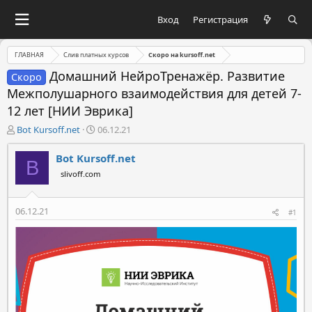
Вход
Регистрация
ГЛАВНАЯ
Слив платных курсов
Скоро на kursoff.net
Домашний НейроТренажёр. Развитие
Скоро
Межполушарного взаимодействия для детей 7-
12 лет [НИИ Эврика]
А
Д
Bot Kursoff.net
06.12.21
в
а
т
т
Bot Kursoff.net
B
о
а
slivoff.com
р
н
т
а
е
ч
06.12.21
#1
м
а
ы
л
а