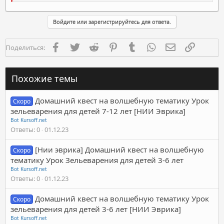
Войдите или зарегистрируйтесь для ответа.
Facebook
Twitter
Reddit
Pinterest
Tumblr
WhatsApp
Электронная п
Ссылка
Поделиться:
Похожие темы
Домашний квест на волшебную тематику Урок
Скоро
зельеварения для детей 7-12 лет [НИИ Эврика]
Bot Kursoff.net
Ответы
0
01.12.23
[Нии эврика] Домашний квест на волшебную
Скоро
тематику Урок Зельеварения для детей 3-6 лет
Bot Kursoff.net
Ответы
0
01.12.23
Домашний квест на волшебную тематику Урок
Скоро
зельеварения для детей 3-6 лет [НИИ Эврика]
Bot Kursoff.net