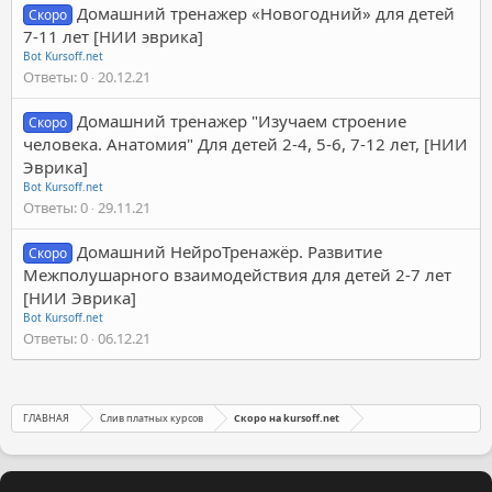
Домашний тренажер «Новогодний» для детей
Скоро
7-11 лет [НИИ эврика]
Bot Kursoff.net
Ответы
0
20.12.21
Домашний тренажер "Изучаем строение
Скоро
человека. Анатомия" Для детей 2-4, 5-6, 7-12 лет, [НИИ
Эврика]
Bot Kursoff.net
Ответы
0
29.11.21
Домашний НейроТренажёр. Развитие
Скоро
Межполушарного взаимодействия для детей 2-7 лет
[НИИ Эврика]
Bot Kursoff.net
Ответы
0
06.12.21
ГЛАВНАЯ
Слив платных курсов
Скоро на kursoff.net