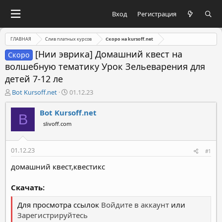
Вход
Регистрация
ГЛАВНАЯ
Слив платных курсов
Скоро на kursoff.net
[Нии эврика] Домашний квест на
Скоро
волшебную тематику Урок Зельеварения для
детей 7-12 ле
А
Д
Bot Kursoff.net
01.12.23
в
а
т
т
Bot Kursoff.net
B
о
а
slivoff.com
р
н
т
а
е
ч
01.12.23
#1
м
а
ы
л
домашний квест,квестикс
а
Скачать:
Для просмотра ссылок
Войдите в аккаунт
или
Зарегистрируйтесь