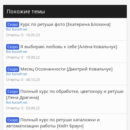
Похожие темы
Курс по ретуши фото [Екатерина Блохина]
Скоро
Bot Kursoff.net
Ответы
0
16.05.23
Я выбираю любовь к себе [Алёна Ковальчук]
Скоро
Bot Kursoff.net
Ответы
0
18.09.22
Месяц Осознанности [Дмитрий Ковальчук]
Скоро
Bot Kursoff.net
Ответы
0
08.10.23
Полный курс по обработке, цветокору и ретуши
Скоро
[Лена Драгина]
Bot Kursoff.net
Ответы
0
03.09.22
Полный курс по ретуши каталожки и
Скоро
автоматизации работы [Кейт Браун]