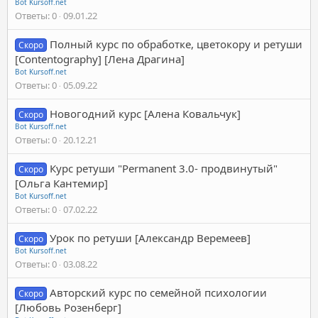
Bot Kursoff.net
Ответы
0
09.01.22
Полный курс по обработке, цветокору и ретуши
Скоро
[Contentography] [Лена Драгина]
Bot Kursoff.net
Ответы
0
05.09.22
Новогодний курс [Алена Ковальчук]
Скоро
Bot Kursoff.net
Ответы
0
20.12.21
Курс ретуши "Permanent 3.0- продвинутый"
Скоро
[Ольга Кантемир]
Bot Kursoff.net
Ответы
0
07.02.22
Урок по ретуши [Александр Веремеев]
Скоро
Bot Kursoff.net
Ответы
0
03.08.22
Авторский курс по семейной психологии
Скоро
[Любовь Розенберг]