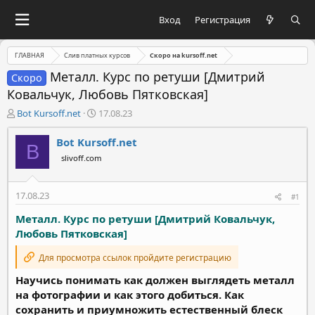
Вход
Регистрация
ГЛАВНАЯ
Слив платных курсов
Скоро на kursoff.net
Металл. Курс по ретуши [Дмитрий
Скоро
Ковальчук, Любовь Пятковская]
А
Д
Bot Kursoff.net
17.08.23
в
а
т
т
Bot Kursoff.net
B
о
а
slivoff.com
р
н
т
а
е
ч
17.08.23
#1
м
а
ы
л
Металл. Курс по ретуши [Дмитрий Ковальчук,
а
Любовь Пятковская]
Для просмотра ссылок пройдите регистрацию
Научись понимать как должен выглядеть металл
на фотографии и как этого добиться. Как
сохранить и приумножить естественный блеск