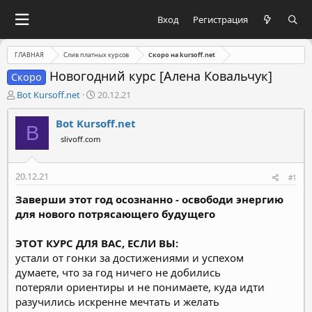
Вход
Регистрация
ГЛАВНАЯ
Слив платных курсов
Скоро на kursoff.net
Новогодний курс [Алена Ковальчук]
Скоро
А
Д
Bot Kursoff.net
20.12.21
в
а
т
т
Bot Kursoff.net
B
о
а
slivoff.com
р
н
т
а
е
ч
20.12.21
#1
м
а
ы
л
Заверши этот год осознанно - освободи энергию
а
для нового потрясающего будущего
ЭТОТ КУРС ДЛЯ ВАС, ЕСЛИ ВЫ:
устали от гонки за достижениями и успехом
думаете, что за год ничего не добились
потеряли ориентиры и не понимаете, куда идти
разучились искренне мечтать и желать