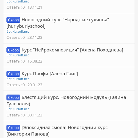
Bot Kursoff.net
Ответы
0
13.11.21
Новогодний курс "Народные гулянья"
Скоро
[hurlyburlyschool]
Bot Kursoff.net
Ответы
0
28.11.23
Курс "Нейрокомпозиция" [Алена Походнева]
Скоро
Bot Kursoff.net
Ответы
0
15.08.22
Курс Профи [Алена Григ]
Скоро
Bot Kursoff.net
Ответы
0
20.01.23
Блестящий курс. Новогодний модуль (Галина
Скоро
Гулевская)
Bot Kursoff.net
Ответы
0
30.11.23
[Эпоксидная смола] Новогодний курс
Скоро
[Виктория Панова]