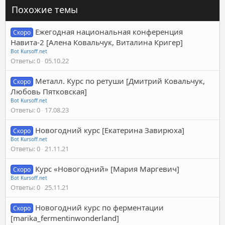
Похожие темы
Ежегодная национальная конференция
Скоро
Навита-2 [Алена Ковальчук, Виталина Кригер]
Bot Kursoff.net
Ответы
0
05.10.22
Металл. Курс по ретуши [Дмитрий Ковальчук,
Скоро
Любовь Пятковская]
Bot Kursoff.net
Ответы
0
17.08.23
Новогодний курс [Екатерина Завирюха]
Скоро
Bot Kursoff.net
Ответы
0
21.11.21
Курс «Новогодний» [Мария Маргевич]
Скоро
Bot Kursoff.net
Ответы
0
25.11.21
Новогодний курс по ферментации
Скоро
[marika_fermentinwonderland]