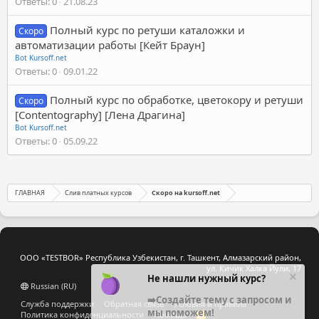
Ответы
0
21.08.23
Полный курс по ретуши каталожки и
Скоро
автоматизации работы [Кейт Браун]
Bot Kursoff.net
Ответы
0
09.01.22
Полный курс по обработке, цветокору и ретуши
Скоро
[Contentography] [Лена Драгина]
Bot Kursoff.net
Ответы
0
05.09.22
ГЛАВНАЯ
Слив платных курсов
Скоро на kursoff.net
ООО «TESTBOR» Республика Узбекистан, г. Ташкент, Алмазарский район,
ул. Кичик Халка Йули, 17
Не нашли нужный курс?
Russian (RU)
➡️Создайте тему с запросом и
Служба поддержки
Обратная связь
Условия и правила
мы поможем!
Политика конфиденциальности
Помощь
R