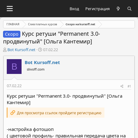
Вход
Регистрация
ГЛАВНАЯ
Слив платных курсов
Скоро на kursoff.net
Курс ретуши "Permanent 3.0-
Скоро
продвинутый" [Ольга Кантемир]
А
Д
Bot Kursoff.net
07.02.22
в
а
т
т
Bot Kursoff.net
B
о
а
slivoff.com
р
н
т
а
е
ч
07.02.22
#1
м
а
ы
л
Курс ретуши "Permanent 3.0- продвинутый" [Ольга
а
Кантемир]
Для просмотра ссылок пройдите регистрацию
-настройка фотошоп
( цветовой профиль- правильная передача цвета на