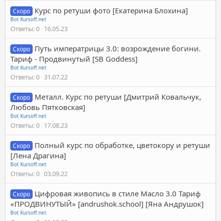
Курс по ретуши фото [Екатерина Блохина]
Скоро
Bot Kursoff.net
Ответы
0
16.05.23
Путь императрицы 3.0: возрождение богини.
Скоро
Тариф - Продвинутый [SB Goddess]
Bot Kursoff.net
Ответы
0
31.07.22
Металл. Курс по ретуши [Дмитрий Ковальчук,
Скоро
Любовь Пятковская]
Bot Kursoff.net
Ответы
0
17.08.23
Полный курс по обработке, цветокору и ретуши
Скоро
[Лена Драгина]
Bot Kursoff.net
Ответы
0
03.09.22
Цифровая живопись в стиле Масло 3.0 Тариф
Скоро
«ПРОДВИНУТЫЙ» [andrushok.school] [Яна Андрушок]
Bot Kursoff.net