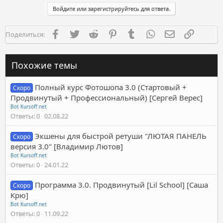
Войдите или зарегистрируйтесь для ответа.
Facebook
Twitter
Reddit
Pinterest
Tumblr
WhatsApp
Электронная п
Ссылка
Поделиться:
Похожие темы
Полный курс Фотошопа 3.0 (Стартовый +
Скоро
Продвинутый + Профессиональный) [Сергей Верес]
Bot Kursoff.net
Ответы
0
02.08.22
Экшены для быстрой ретуши "ЛЮТАЯ ПАНЕЛЬ
Скоро
версия 3.0" [Владимир Лютов]
Bot Kursoff.net
Ответы
0
24.01.22
Программа 3.0. Продвинутый [Lil School] [Саша
Скоро
Крю]
Bot Kursoff.net
Ответы
0
11.09.22