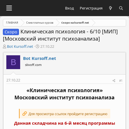
Вход
Регистрация
ГЛАВНАЯ
Слив платных курсов
Скоро на kursoff.net
Клиническая психология - 6/10 [МИП]
Скоро
[Московский институт психоанализа]
А
Д
Bot Kursoff.net
27.10.22
в
а
т
т
Bot Kursoff.net
B
о
а
slivoff.com
р
н
т
а
е
ч
27.10.22
#1
м
а
ы
л
«Клиническая психология»
а
Московский институт психоанализа
Для просмотра ссылок пройдите регистрацию
Данная складчина на 6-й месяц программы