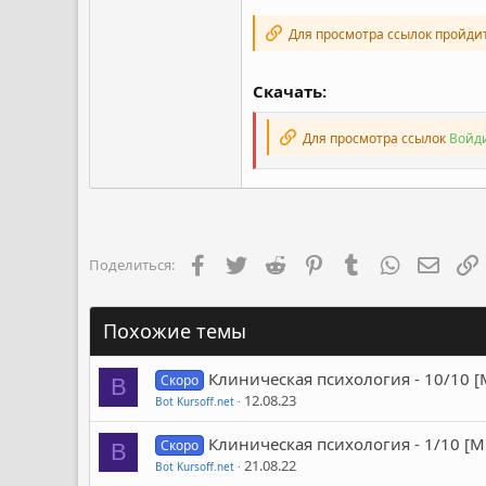
Для просмотра ссылок пройди
Скачать:
Для просмотра ссылок
Войди
Facebook
Twitter
Reddit
Pinterest
Tumblr
WhatsApp
Элект
Поделиться:
Похожие темы
Клиническая психология - 10/10 
Скоро
B
12.08.23
Bot Kursoff.net
Клиническая психология - 1/10 [
Скоро
B
21.08.22
Bot Kursoff.net