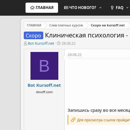
ГЛАВНАЯ
ЧТО НОВОГО?
FAQ
ГЛАВНАЯ
Слив платных курсов
Скоро на kursoff.net
Клиническая психология -
Скоро
А
Д
Bot Kursoff.net
28.08.22
в
а
т
т
28.08.22
о
а
B
р
н
т
а
е
ч
м
а
Bot Kursoff.net
ы
л
а
slivoff.com
Запишись сразу во все месяц
Для просмотра ссылок пройди