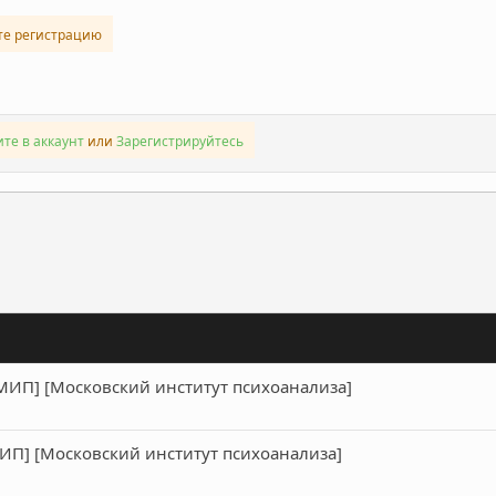
те регистрацию
те в аккаунт
или
Зарегистрируйтесь
ронная почта
Ссылка
[МИП] [Московский институт психоанализа]
МИП] [Московский институт психоанализа]