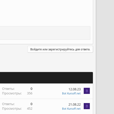
Войдите или зарегистрируйтесь для ответа.
Ответы
0
12.08.23
B
Просмотры
356
Bot Kursoff.net
Ответы
0
21.08.22
B
Просмотры
452
Bot Kursoff.net