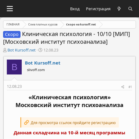
Вход
Регистрация
ГЛАВНАЯ
Слив платных курсов
Скоро на kursoff.net
Клиническая психология - 10/10 [МИП]
Скоро
[Московский институт психоанализа]
А
Д
Bot Kursoff.net
12.08.23
в
а
т
т
Bot Kursoff.net
B
о
а
slivoff.com
р
н
т
а
е
ч
12.08.23
#1
м
а
ы
л
«Клиническая психология»
а
Московский институт психоанализа
Для просмотра ссылок пройдите регистрацию
Данная складчина на 10-й месяц программы