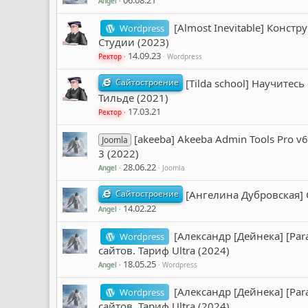
Angel
[Almost Inevitable] Конст
Wordpress
Студии (2023)
14.09.23
Ректор
Wordpress
Сайтостроение
[Tilda school] Научите
Тильде (2021)
17.03.21
Ректор
[akeeba] Akeeba Admin Tools Pro 
Joomla
3 (2022)
28.06.22
Angel
Joomla
Сайтостроение
[Ангелина Дубровская] 
14.02.22
Angel
[Александр [Дейнека] [P
Wordpress
сайтов. Тариф Ultra (2024)
18.05.25
Angel
Wordpress
[Александр [Дейнека] [P
Wordpress
сайтов. Тариф Ultra (2024)