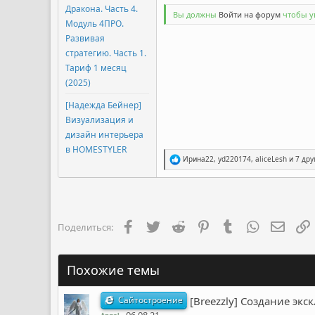
Дракона. Часть 4.
Вы должны
Войти на форум
чтобы ув
Модуль 4ПРО.
Развивая
стратегию. Часть 1.
Тариф 1 месяц
(2025)
[Надежда Бейнер]
Визуализация и
дизайн интерьера
в HOMESTYLER
Р
Ирина22
,
yd220174
,
aliceLesh
и 7 дру
е
а
к
ц
и
и
Facebook
Twitter
Reddit
Pinterest
Tumblr
WhatsApp
Элект
Поделиться:
:
Похожие темы
Сайтостроение
[Breezzly] Создание экс
06.08.21