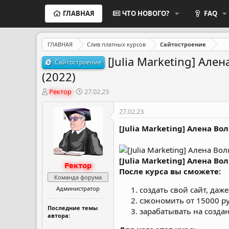
ГЛАВНАЯ
ЧТО НОВОГО?
FAQ
ГЛАВНАЯ
Слив платных курсов
Сайтостроение
[Julia Marketing] Але
Сайтостроение
(2022)
А
Д
Ректор
27.02.23
в
а
т
т
27.02.23
о
а
р
н
[Julia Marketing] Алена Во
т
а
е
ч
м
а
[Julia Marketing] Алена Во
Ректор
ы
л
После курса вы сможете:
а
Команда форума
Администратор
создать свой сайт, да
сэкономить от 15000 р
Последние темы
зарабатывать на создан
автора: