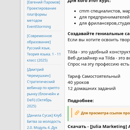
Для кого этот курс:
[Евгений Паромов]
Проектирование
cmm специалистов, мар
платформы
для предпринимателей
методом
для фрилансеров,студе
EventStorming
Создавайте гениальные сай
[Современное
Если вы хотите освоить тво
образование]
Русский язык.
Tilda - это удобный констру
Теория языка. 1 - 11
Веб-дизайнер на Tilda - это
класс (2025)
Спрос на эту профессию есть
[Дмитрий
Черемушкин]
Тариф Самостоятельный
Стратегический
40 уроков
вебинар по крипто
12 домашних заданий
рынку (блокчейн и
DeFi) (Октябрь
Подробнее:
2025)
Для просмотра ссылок пр
[Данила Сусак] Клуб
Битва за молодость
Скачать - [Julia Marketing
2.0. Модуль 4. Дух