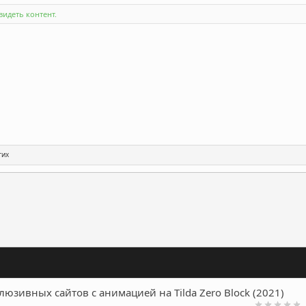
идеть контент.
гих
ронная почта
Ссылка
клюзивных сайтов с анимацией на Tilda Zero Block (2021)