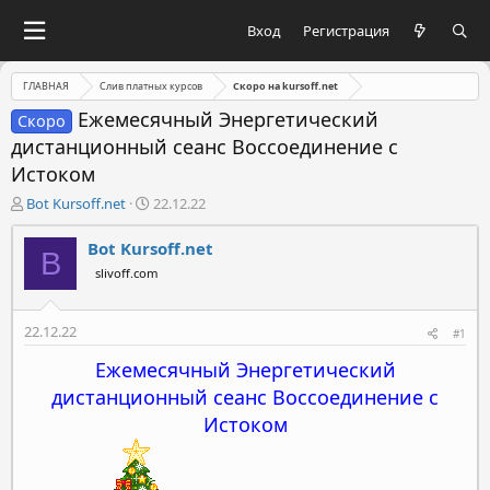
Вход
Регистрация
ГЛАВНАЯ
Слив платных курсов
Скоро на kursoff.net
Ежемесячный Энергетический
Скоро
дистанционный сеанс Воссоединение с
Истоком
А
Д
Bot Kursoff.net
22.12.22
в
а
т
т
Bot Kursoff.net
B
о
а
slivoff.com
р
н
т
а
е
ч
22.12.22
#1
м
а
ы
л
Ежемесячный Энергетический
а
дистанционный сеанс Воссоединение с
Истоком