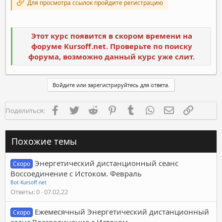
Для просмотра ссылок пройдите регистрацию
Этот курс появится в скором времени на
форуме Kursoff.net. Проверьте по поиску
форума, возможно данный курс уже слит.
Войдите или зарегистрируйтесь для ответа.
Facebook
Twitter
Reddit
Pinterest
Tumblr
WhatsApp
Электронная п
Ссылка
Поделиться:
Похожие темы
Энергетический дистанционный сеанс
Скоро
Воссоединение с Истоком. Февраль
Bot Kursoff.net
Ответы
0
07.02.22
Ежемесячный Энергетический дистанционный
Скоро
сеанс Воссоединение с Истоком