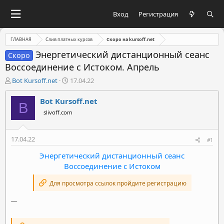
Вход
Регистрация
ГЛАВНАЯ
Слив платных курсов
Скоро на kursoff.net
Энергетический дистанционный сеанс
Скоро
Воссоединение с Истоком. Апрель
А
Д
Bot Kursoff.net
17.04.22
в
а
т
т
Bot Kursoff.net
B
о
а
slivoff.com
р
н
т
а
е
ч
17.04.22
#1
м
а
ы
л
Энергетический дистанционный сеанс
а
Воссоединение с Истоком
Для просмотра ссылок пройдите регистрацию
...