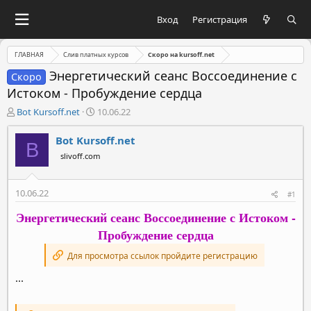
Вход
Регистрация
ГЛАВНАЯ
Слив платных курсов
Скоро на kursoff.net
Энергетический сеанс Воссоединение с
Скоро
Истоком - Пробуждение сердца
А
Д
Bot Kursoff.net
10.06.22
в
а
т
т
Bot Kursoff.net
B
о
а
slivoff.com
р
н
т
а
е
ч
10.06.22
#1
м
а
ы
л
Энергетический сеанс Воссоединение с Истоком -
а
Пробуждение сердца
Для просмотра ссылок пройдите регистрацию
...