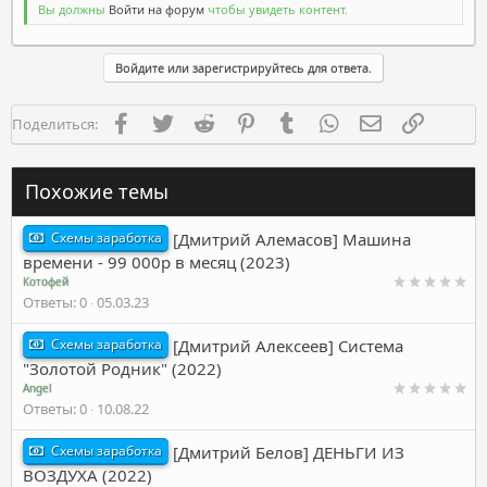
Вы должны
Войти на форум
чтобы увидеть контент.
Войдите или зарегистрируйтесь для ответа.
Facebook
Twitter
Reddit
Pinterest
Tumblr
WhatsApp
Электронная п
Ссылка
Поделиться:
Похожие темы
Схемы заработка
[Дмитрий Алемасов] Машина
времени - 99 000р в месяц (2023)
Котофей
Ответы
0
05.03.23
Схемы заработка
[Дмитрий Алексеев] Система
"Золотой Родник" (2022)
Angel
Ответы
0
10.08.22
Схемы заработка
[Дмитрий Белов] ДЕНЬГИ ИЗ
ВОЗДУХА (2022)