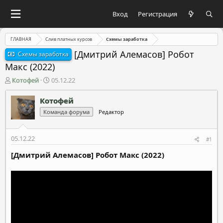
Вход
Регистрация
ГЛАВНАЯ
Слив платных курсов
Схемы заработка
[Дмитрий Алемасов] Робот
Схемы заработка
Макс (2022)
А
Д
Котофей
05.12.22
в
а
т
т
Котофей
о
а
Команда форума
Редактор
р
н
т
а
е
ч
05.12.22
#1
м
а
ы
л
[Дмитрий Алемасов] Робот Макс (2022)
а