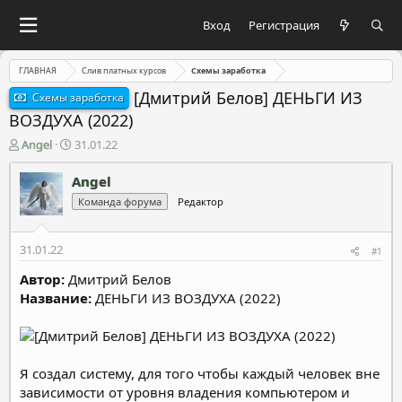
Вход
Регистрация
ГЛАВНАЯ
Слив платных курсов
Схемы заработка
[Дмитрий Белов] ДЕНЬГИ ИЗ
Схемы заработка
ВОЗДУХА (2022)
А
Д
Angel
31.01.22
в
а
т
т
Angel
о
а
Команда форума
Редактор
р
н
т
а
е
ч
31.01.22
#1
м
а
ы
л
Автор:
Дмитрий Белов
а
Название:
ДЕНЬГИ ИЗ ВОЗДУХА (2022)
Я создал систему, для того чтобы каждый человек вне
зависимости от уровня владения компьютером и