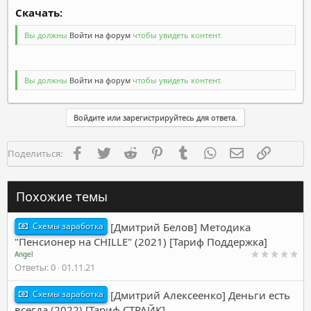
Скачать:​
Вы должны
Войти на форум
чтобы увидеть контент.
Вы должны
Войти на форум
чтобы увидеть контент.
Войдите или зарегистрируйтесь для ответа.
Facebook
Twitter
Reddit
Pinterest
Tumblr
WhatsApp
Электронная п
Ссылка
Поделиться:
Похожие темы
Схемы заработка
[Дмитрий Белов] Методика
"Пенсионер на CHILLE" (2021) [Тариф Поддержка]
Angel
Ответы
0
01.11.21
Схемы заработка
[Дмитрий Алексеенко] Деньги есть
всегда (2022) [Тариф СТРАЙК]