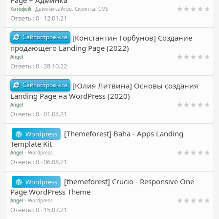
Котофей
Движки сайтов, Скрипты, CMS
Ответы
0
12.01.21
Сайтостроение
[Константин Горбунов] Создание
продающего Landing Page (2022)
Angel
Ответы
0
28.10.22
Сайтостроение
[Юлия Литвина] Основы создания
Landing Page на WordPress (2020)
Angel
Ответы
0
01.04.21
[Themeforest] Baha - Apps Landing
Wordpress
Template Kit
Angel
Wordpress
Ответы
0
06.08.21
[themeforest] Crucio - Responsive One
Wordpress
Page WordPress Theme
Angel
Wordpress
Ответы
0
15.07.21