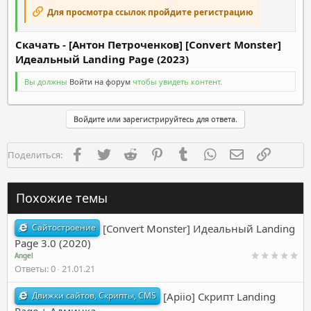
Для просмотра ссылок пройдите регистрацию
Скачать - [Антон Петроченков] [Convert Monster]
Идеальный Landing Page (2023)
Вы должны
Войти на форум
чтобы увидеть контент.
Войдите или зарегистрируйтесь для ответа.
Facebook
Twitter
Reddit
Pinterest
Tumblr
WhatsApp
Электронная п
Ссылка
Поделиться:
Похожие темы
Сайтостроение
[Convert Monster] Идеальный Landing
Page 3.0 (2020)
Angel
Ответы
0
21.01.21
Движки сайтов, Скрипты, CMS
[Apiio] Скрипт Landing
Page + Админка