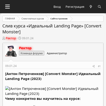
Вход
Регистрация
ГЛАВНАЯ
Слив платных курсов
Сайтостроение
Слив курса «Идеальный Landing Page» [Convert
Monster]
А
Д
Ректор
09.01.24
в
а
т
т
Ректор
о
а
Команда форума
Администратор
р
н
т
а
е
ч
09.01.24
#1
м
а
ы
л
[Антон Петроченков] [Convert Monster] Идеальный
а
Landing Page (2023)
Чему конкретно вы научитесь на курсе: