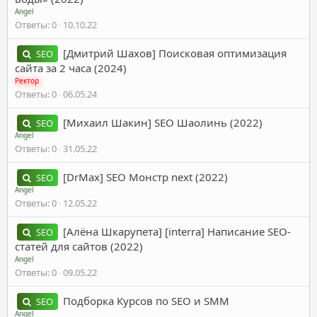
Angel
Ответы
0
10.10.22
[Дмитрий Шахов] Поисковая оптимизация
SEO
сайта за 2 часа (2024)
Ректор
Ответы
0
06.05.24
[Михаил Шакин] SEO Шаолинь (2022)
SEO
Angel
Ответы
0
31.05.22
[DrMax] SEO Монстр next (2022)
SEO
Angel
Ответы
0
12.05.22
[Алёна Шкарупета] [interra] Написание SEO-
SEO
статей для сайтов (2022)
Angel
Ответы
0
09.05.22
Подборка Курсов по SEO и SMM
SEO
Angel