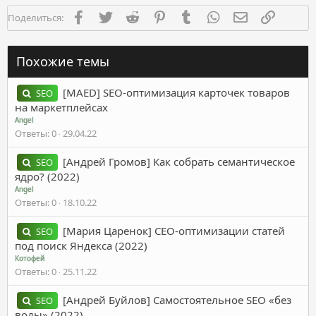
Facebook
Twitter
Reddit
Pinterest
Tumblr
WhatsApp
Электронная п
Ссылка
Поделиться:
Похожие темы
[MAED] SEO-оптимизация карточек товаров
SEO
на маркетплейсах
Angel
Ответы
0
29.04.22
[Андрей Громов] Как собрать семантическое
SEO
ядро? (2022)
Angel
Ответы
0
18.10.22
[Мария Царенок] СЕО-оптимизации статей
SEO
под поиск Яндекса (2022)
Котофей
Ответы
0
25.11.22
[Андрей Буйлов] Самостоятельное SEO «без
SEO
воды» (2022)