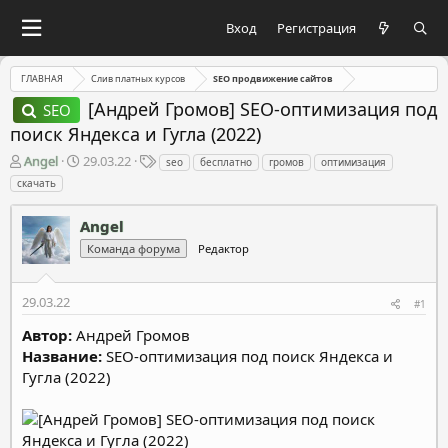
Вход
Регистрация
ГЛАВНАЯ
Слив платных курсов
SEO продвижение сайтов
[Андрей Громов] SEO-оптимизация под
SEO
поиск Яндекса и Гугла (2022)
А
Д
Т
Angel
29.03.22
seo
бесплатно
громов
оптимизация
в
а
е
скачать
т
т
г
о
а
и
Angel
р
н
т
а
Команда форума
Редактор
е
ч
м
а
29.03.22
ы
л
#1
а
Автор:
Андрей Громов
Название:
SEO-оптимизация под поиск Яндекса и
Гугла (2022)